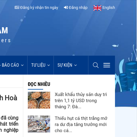
Đăng ký nhận tin ngày
Đăng nhập
English
AM
cers
 - BÁO CÁO
TƯ LIỆU
SỰ KIỆN
ĐỌC NHIỀU
Xuất khẩu thủy sản duy trì
nh Hoà
trên 1,1 tỷ USD trong
tháng 7: Đà...
 đã cùng
Thiếu hụt cá thịt trắng mở
át triển
ra dư địa tăng trưởng mới
h nghiệp
cho cá...