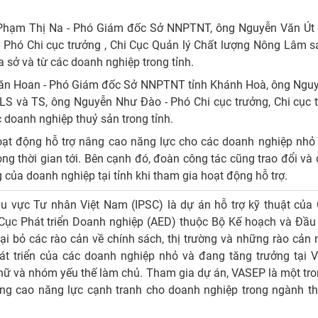
à Phạm Thị Na - Phó Giám đốc Sở NNPTNT, ông Nguyễn Văn Út 
- Phó Chi cục trưởng , Chi Cục Quản lý Chất lượng Nông Lâm s
 sở và từ các doanh nghiệp trong tỉnh.
ê Văn Hoan - Phó Giám đốc Sở NNPTNT tỉnh Khánh Hoà, ông Ngu
NLS và TS, ông Nguyễn Như Đào - Phó Chi cục trưởng, Chi cục 
 doanh nghiệp thuỷ sản trong tỉnh.
 hoạt động hỗ trợ nâng cao năng lực cho các doanh nghiệp nhỏ
rong thời gian tới. Bên cạnh đó, đoàn công tác cũng trao đổi và
 của doanh nghiệp tại tỉnh khi tham gia hoạt động hỗ trợ.
 vực Tư nhân Việt Nam (IPSC) là dự án hỗ trợ kỹ thuật của
 Cục Phát triển Doanh nghiệp (AED) thuộc Bộ Kế hoạch và Đầu
ại bỏ các rào cản về chính sách, thị trường và những rào cản 
 triển của các doanh nghiệp nhỏ và đang tăng trưởng tại V
ữ và nhóm yếu thế làm chủ. Tham gia dự án, VASEP là một tr
âng cao năng lực cạnh tranh cho doanh nghiệp trong ngành t