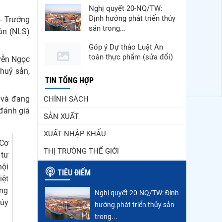
Nghị quyết 20-NQ/TW:
Định hướng phát triển thủy
- Trưởng
sản trong...
ản (NLS)
Góp ý Dự thảo Luật An
toàn thực phẩm (sửa đổi)
yễn Ngọc
thuỷ sản,
Thuế Mục 301 và bài toán
TIN TỔNG HỢP
thích ứng của tôm Việt tại
 và đang
CHÍNH SÁCH
thị...
 đánh giá
SẢN XUẤT
VASEP chào đón Công ty
Cổ phần Thương mại Sim
XUẤT NHẬP KHẨU
Ba gia nhập...
 Cơ
THỊ TRƯỜNG THẾ GIỚI
 tư
Nguồn cung giảm, giá cá
nội
rô phi Trung Quốc tiếp tục
TIÊU ĐIỂM
tăng
iệt
ong
Nghị quyết 20-NQ/TW: Định
Nhập khẩu tôm của Mỹ
hủy
hướng phát triển thủy sản
phục hồi trong tháng
5/2026
trong...