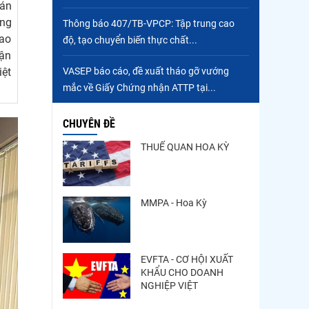
 án
Trung Quốc tăng mạnh
ăng
Thông báo 407/TB-VPCP: Tập trung cao
nhập khẩu mực, trong khi
bao
độ, tạo chuyển biến thực chất...
nguồn cung...
hận
Điểm tin thủy sản thế giới
VASEP báo cáo, đề xuất tháo gỡ vướng
iệt
ngày 3/8/2026
mắc về Giấy Chứng nhận ATTP tại...
CHUYÊN ĐỀ
THUẾ QUAN HOA KỲ
MMPA - Hoa Kỳ
EVFTA - CƠ HỘI XUẤT
KHẨU CHO DOANH
NGHIỆP VIỆT