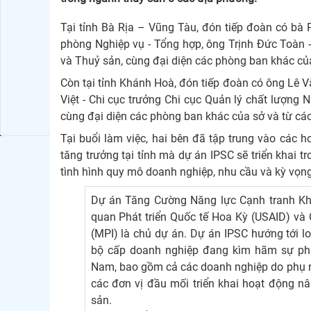
Tại tỉnh Bà Rịa – Vũng Tàu, đón tiếp đoàn có b
phòng Nghiệp vụ - Tổng hợp, ông Trịnh Đức Toàn 
và Thuỷ sản, cùng đại diện các phòng ban khác của
Còn tại tỉnh Khánh Hoà, đón tiếp đoàn có ông L
Việt - Chi cục trưởng Chi cục Quản lý chất lượng 
cùng đại diện các phòng ban khác của sở và từ các
Tại buổi làm việc, hai bên đã tập trung vào các
tăng trưởng tại tỉnh mà dự án IPSC sẽ triển khai t
tình hình quy mô doanh nghiệp, nhu cầu và kỳ vọng
Dự án Tăng Cường Năng lực Cạnh tranh Khu
quan Phát triển Quốc tế Hoa Kỳ (USAID) và
(MPI) là chủ dự án. Dự án IPSC hướng tới lo
bộ cấp doanh nghiệp đang kìm hãm sự phát
Nam, bao gồm cả các doanh nghiệp do phụ n
các đơn vị đầu mối triển khai hoạt động n
sản.