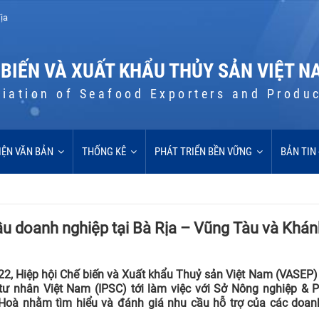
ịa
 BIẾN VÀ XUẤT KHẨU THỦY SẢN VIỆT N
iation of Seafood Exporters and Produ
IỆN VĂN BẢN
THỐNG KÊ
PHÁT TRIỂN BỀN VỮNG
BẢN TIN
u doanh nghiệp tại Bà Rịa – Vũng Tàu và Khá
22, Hiệp hội Chế biến và Xuất khẩu Thuỷ sản Việt Nam (VASEP)
ư nhân Việt Nam (IPSC) tới làm việc với Sở Nông nghiệp & Ph
 Hoà nhằm tìm hiểu và đánh giá nhu cầu hỗ trợ của các doan