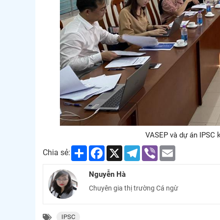
VASEP và dự án IPSC k
Share
Facebook
X
Telegram
Viber
Email
Chia sẻ:
Nguyễn Hà
Chuyên gia thị trường Cá ngừ
IPSC