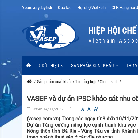
Youreverydayfish
Đào tạo
Hội chợ VietFish
CLB Hàng nội đ
HIỆP HỘI CHẾ
Vietnam Assoc
GIỚI THIỆU
SẢN PHẨM XUẤT KHẨU
THƯ V
/
Sản phẩm xuất khẩu
/
Tin tổng hợp
/
Chính sách
/
VASEP và dự án IPSC khảo sát nhu cầ
08:45 14/11/2022
(vasep.com.vn) Trong các ngày từ 8 đến 10/11/20
Dự án Tăng cường năng lực cạnh tranh khu vực t
Nông thôn tỉnh Bà Rịa - Vũng Tàu và tỉnh Khánh
trong ngành thuỷ sản ở các địa phương.