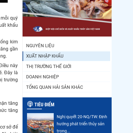
Trung Quốc tăng mạnh
nhập khẩu mực, trong khi
h mỗi quý
nguồn cung...
xuất khẩu
Điểm tin thủy sản thế giới
ngày 3/8/2026
tổng kim
NGUYÊN LIỆU
tăng gần
ùng.
XUẤT NHẬP KHẨU
 Điều này
THỊ TRƯỜNG THẾ GIỚI
ẽ. Đây là
DOANH NGHIỆP
ị trường
TỔNG QUAN HẢI SẢN KHÁC
hận tăng
TIÊU ĐIỂM
mức tăng
Nghị quyết 20-NQ/TW: Định
hướng phát triển thủy sản
 cơ sở để
trong...