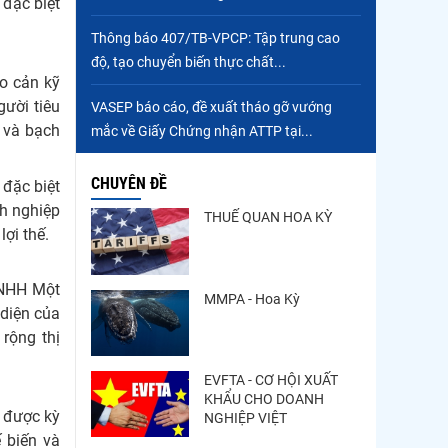
 đặc biệt
Thông báo 407/TB-VPCP: Tập trung cao
độ, tạo chuyển biến thực chất...
ào cản kỹ
ười tiêu
VASEP báo cáo, đề xuất tháo gỡ vướng
 và bạch
mắc về Giấy Chứng nhận ATTP tại...
CHUYÊN ĐỀ
 đặc biệt
nh nghiệp
THUẾ QUAN HOA KỲ
lợi thế.
TNHH Một
MMPA - Hoa Kỳ
 diện của
rộng thị
EVFTA - CƠ HỘI XUẤT
KHẨU CHO DOANH
m được kỳ
NGHIỆP VIỆT
 biến và