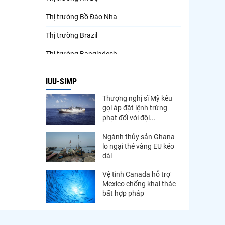
Thị trường Bồ Đào Nha
Thị trường Brazil
Thị trường Bangladesh
Thị trường Chile
IUU-SIMP
Thị trường Canada
Thượng nghị sĩ Mỹ kêu
gọi áp đặt lệnh trừng
Thị trường Ecuador
phạt đối với đội...
Thị trường EU
Ngành thủy sản Ghana
lo ngại thẻ vàng EU kéo
Thị trường Indonesia
dài
Thị trường Mexico
Vệ tinh Canada hỗ trợ
Mexico chống khai thác
Thị trường Mỹ
bất hợp pháp
Thị trường Nga
Thị trường Hàn Quốc