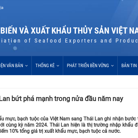
ịa
 BIẾN VÀ XUẤT KHẨU THỦY SẢN VIỆT N
iation of Seafood Exporters and Produ
IỆN VĂN BẢN
THỐNG KÊ
PHÁT TRIỂN BỀN VỮNG
BẢN TIN
 Lan bứt phá mạnh trong nửa đầu năm nay
u mực, bạch tuộc của Việt Nam sang Thái Lan ghi nhận bước t
ới cùng kỳ năm 2024. Thái Lan hiện là thị trường nhập khẩu đ
iếm 10% tổng giá trị xuất khẩu mực, bạch tuộc cả nước.