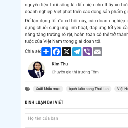
nguyên liệu tươi sống là dấu hiệu cho thấy xu h
doanh nghiệp Việt phát triển các dòng sản phẩm giá
Để tận dụng tối đa cơ hội này, các doanh nghiệp 
dựng chuỗi cung ứng linh hoạt, đáp ứng tốt yêu cầu 
năng tăng trưởng rõ rệt, hoàn toàn có thể trở thà
tuộc của Việt Nam trong giai đoạn tới.
Share
Facebook
X
Telegram
Viber
Email
Chia sẻ:
Kim Thu
Chuyên gia thị trường Tôm
Xuất khẩu mực
bạch tuộc sang Thái Lan
Việt 
BÌNH LUẬN BÀI VIẾT