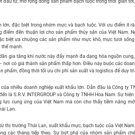
 đầu tư, mở rộng dòng sản phẩm bạch tuộc trong thời gian tới,
ản lớn, đặc biệt trong nhóm mực và bạch tuộc. Với ưu điểm ít r
ng điểm đến thuận lợi cho sản phẩm thủy sản của Việt Nam. Ng
 đặc biệt ưa chuộng các sản phẩm như mực khô, mực tươi sống
 thế mạnh.
 dần gia tăng khi nước này đẩy mạnh đa dạng hóa nguồn cung,
 – nơi có giá thành sản phẩm thấp hơn. Điều này buộc các doa
phẩm, đồng thời tối ưu chi phí sản xuất và logistics để duy trì 
a của nhiều doanh nghiệp xuất khẩu lớn. Dẫn đầu là Công ty 
p đến là S.R.V. INTERGROUP và Công ty TNHH Hoa Nam. Sự hiện
g lực cung ứng của Việt Nam mà còn cho thấy tiềm năng mở 
hái Lan.
từ thị trường Thái Lan, xuất khẩu mực, bạch tuộc của Việt Na
 trong các tháng tiếp theo. Sự bứt phá của nhóm sản phẩm chế