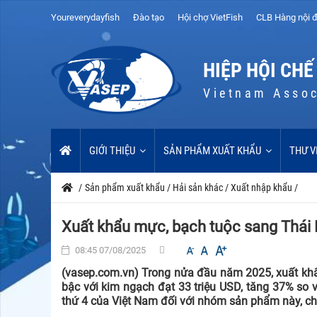
Youreverydayfish
Đào tạo
Hội chợ VietFish
CLB Hàng nội đ
HIỆP HỘI CHẾ
Vietnam Assoc
GIỚI THIỆU
SẢN PHẨM XUẤT KHẨU
THƯ V
/
Sản phẩm xuất khẩu
/
Hải sản khác
/
Xuất nhập khẩu
/
Xuất khẩu mực, bạch tuộc sang Thái
08:45 07/08/2025
(vasep.com.vn) Trong nửa đầu năm 2025, xuất khẩ
bậc với kim ngạch đạt 33 triệu USD, tăng 37% so v
thứ 4 của Việt Nam đối với nhóm sản phẩm này, ch