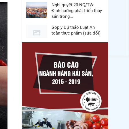
Nghị quyết 20-NQ/TW:
Định hướng phát triển thủy
sản trong...
Góp ý Dự thảo Luật An
toàn thực phẩm (sửa đổi)
Thuế Mục 301 và bài toán
thích ứng của tôm Việt tại
thị...
Nguồn cung giảm, giá cá
rô phi Trung Quốc tiếp tục
tăng
Xuất khẩu cá tra sang
CPTPP: Mở rộng cơ hội
cho hàng giá trị...
Xuất khẩu cá ngừ Việt
Nam sang Canada tăng
nhẹ, áp lực mới...