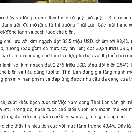
 thấy sự tăng trưởng liên tục ở cả quý I và quý II. Kim ngạc
 đang trên đà mở rộng từ thị trường Thái Lan. Các mặt hàng 
ươi/đông lạnh và bạch tuộc chế biến.
g chủ lực với kim ngạch đạt 32,5 triệu USD, chiếm tới 98,4% 
ô, nướng (bao gồm cả mực sấy ăn liền) đạt 30,24 triệu USD, 
ái Lan ưa chuộng nhờ tính tiện lợi, phù hợp với thị hiếu tiêu d
lạnh với kim ngạch đạt 2,276 triệu USD, tăng đột biến 254%.
hế biến và tiêu dùng tươi tại Thái Lan đang gia tăng mạnh m
ộng phạm vi sản phẩm và đáp ứng được nhu cầu đa dạng của th
ạch, xuất khẩu bạch tuộc từ Việt Nam sang Thái Lan vẫn ghi n
 149,9%. Trong đó, bạch tuộc chế biến vươn lên mạnh mẽ với 
 tăng đối với sản phẩm chế biến sẵn và giá trị gia tăng cao.
g cho thấy tín hiệu tích cực với mức tăng trưởng 43,4%. Đây là