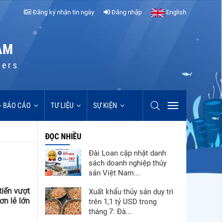
Đăng ký nhận tin ngày
Đăng nhập
English
AM
cers
 - BÁO CÁO
TƯ LIỆU
SỰ KIỆN
ĐỌC NHIỀU
Đài Loan cập nhật danh
sách doanh nghiệp thủy
sản Việt Nam...
iến vượt
Xuất khẩu thủy sản duy trì
ơn lẻ lớn
trên 1,1 tỷ USD trong
tháng 7: Đà...