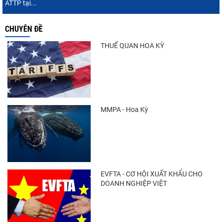
ATTP tại...
CHUYÊN ĐỀ
THUẾ QUAN HOA KỲ
MMPA - Hoa Kỳ
EVFTA - CƠ HỘI XUẤT KHẨU CHO
DOANH NGHIỆP VIỆT