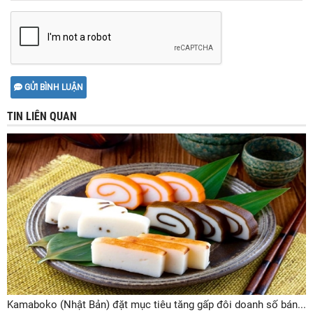
GỬI BÌNH LUẬN
TIN LIÊN QUAN
Kamaboko (Nhật Bản) đặt mục tiêu tăng gấp đôi doanh số bán...