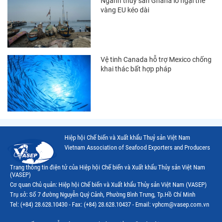
Ngành thủy sản Ghana lo ngại thẻ
Thị trường Mexico
vàng EU kéo dài
Thị trường Mỹ
Thị trường Nga
Vệ tinh Canada hỗ trợ Mexico chống
Thị trường Hàn Quốc
khai thác bất hợp pháp
Thị trường Nhật Bản
Thị trường Thái Lan
Thị trường Trung Quốc
Thị trường Philippines
Hiệp hội Chế biến và Xuất khẩu Thuỷ sản Việt Nam
Vietnam Association of Seafood Exporters and Producers
Thị trường Tây Ban Nha
Trang thông tin điện tử của Hiệp hội Chế biến và Xuất khẩu Thủy sản Việt Nam
Thị trường thủy sản khác
(VASEP)
Cơ quan Chủ quản: Hiệp hội Chế biến và Xuất khẩu Thủy sản Việt Nam (VASEP)
Thị trường thủy sản thế giới
Trụ sở: Số 7 đường Nguyễn Quý Cảnh, Phường Bình Trưng, Tp.Hồ Chí Minh
Tel: (+84) 28.628.10430 - Fax: (+84) 28.628.10437 - Email: vphcm@vasep.com.vn