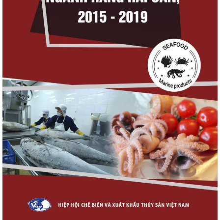
tôm Việt tại thị...
Xuất khẩu cá tra sang CPTPP: Mở rộng cơ
hội cho hàng giá trị...
Xuất khẩu cá ngừ Việt Nam sang Canada
tăng nhẹ, áp lực mới...
Nguồn cung giảm, giá cá rô phi Trung Quốc
tiếp tục tăng
Trung Quốc tăng mạnh nhập khẩu mực,
trong khi nguồn cung...