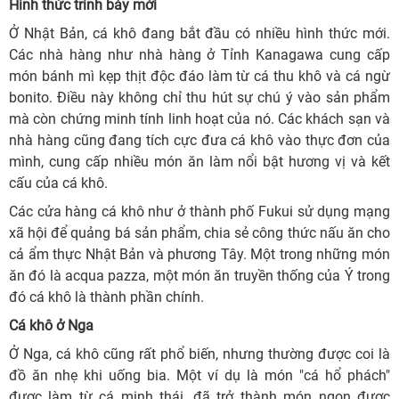
Hình thức trình bày mới
Ở Nhật Bản, cá khô đang bắt đầu có nhiều hình thức mới.
Các nhà hàng như nhà hàng ở Tỉnh Kanagawa cung cấp
món bánh mì kẹp thịt độc đáo làm từ cá thu khô và cá ngừ
bonito. Điều này không chỉ thu hút sự chú ý vào sản phẩm
mà còn chứng minh tính linh hoạt của nó. Các khách sạn và
nhà hàng cũng đang tích cực đưa cá khô vào thực đơn của
mình, cung cấp nhiều món ăn làm nổi bật hương vị và kết
cấu của cá khô.
Các cửa hàng cá khô như ở thành phố Fukui sử dụng mạng
xã hội để quảng bá sản phẩm, chia sẻ công thức nấu ăn cho
cả ẩm thực Nhật Bản và phương Tây. Một trong những món
ăn đó là acqua pazza, một món ăn truyền thống của Ý trong
đó cá khô là thành phần chính.
Cá khô ở Nga
Ở Nga, cá khô cũng rất phổ biến, nhưng thường được coi là
đồ ăn nhẹ khi uống bia. Một ví dụ là món "cá hổ phách"
được làm từ cá minh thái, đã trở thành món ngon được