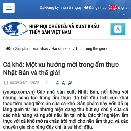
Đăng ký nhận tin ngày
Đăng nhập
English
HIỆP HỘI CHẾ BIẾN VÀ XUẤT KHẨU
THỦY SẢN VIỆT NAM
/
Sản phẩm xuất khẩu
/
Hải sản khác
/
Thị trường thế giới
/
Cá khô: Một xu hướng mới trong ẩm thực
Nhật Bản và thế giới
08:39 04/04/2025
(vasep.com.vn) Các nhà sản xuất Nhật Bản, nổi tiếng với
những sáng tạo trong ẩm thực, đã bắt đầu tích cực khai
thác tiềm năng tiềm ẩn của cá khô. Sản phẩm này vốn đã bị
lãng quên từ lâu nhưng hiện đang thu hút sự chú ý của cả
các nhà hàng và người nấu ăn tại nhà. Các thí nghiệm ẩm
thực với cá khô mở ra chân trời mới cho nền ẩm thực, và các
chuyên gia cho rằng đây chỉ là sự khởi đầu.