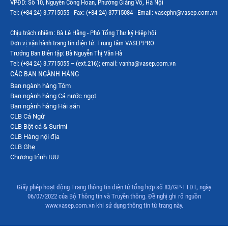
VPĐD: Số 10, Nguyễn Công Hoan, Phường Giảng Võ, Hà Nội
Tel: (+84 24) 3.7715055 - Fax: (+84 24) 37715084 - Email: vasephn@vasep.com.vn
Chịu trách nhiệm: Bà Lê Hằng - Phó Tổng Thư ký Hiệp hội
Đơn vị vận hành trang tin điện tử: Trung tâm VASEP.PRO
Trưởng Ban Biên tập: Bà Nguyễn Thị Vân Hà
Tel: (+84 24) 3.7715055 – (ext.216); email: vanha@vasep.com.vn
CÁC BAN NGÀNH HÀNG
Ban ngành hàng Tôm
Ban ngành hàng Cá nước ngọt
Ban ngành hàng Hải sản
CLB Cá Ngừ
CLB Bột cá & Surimi
CLB Hàng nội địa
CLB Ghẹ
Chương trình IUU
Giấy phép hoạt động Trang thông tin điện tử tổng hợp số 83/GP-TTĐT, ngày
06/07/2022 của Bộ Thông tin và Truyền thông. Đề nghị ghi rõ nguồn
www.vasep.com.vn khi sử dụng thông tin từ trang này.