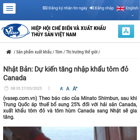
Đăng ký nhận tin ngày
Đăng nhập
English
HIỆP HỘI CHẾ BIẾN VÀ XUẤT KHẨU
THỦY SẢN VIỆT NAM
/
Sản phẩm xuất khẩu
/
Tôm
/
Thị trường thế giới
/
Nhật Bản: Dự kiến tăng nhập khẩu tôm đỏ
Canada
08:35 27/03/2025
(vasep.com.vn) Theo báo cáo của Minato Shimbun, sau khi
Trung Quốc áp thuế bổ sung 25% đối với hải sản Canada,
xuất khẩu tôm đỏ và tôm hùm Canada sang Nhật sẽ gia
tăng.