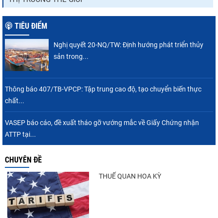
TIÊU ĐIỂM
Nghị quyết 20-NQ/TW: Định hướng phát triển thủy
sản trong...
Thông báo 407/TB-VPCP: Tập trung cao độ, tạo chuyển biến thực
chất...
VASEP báo cáo, đề xuất tháo gỡ vướng mắc về Giấy Chứng nhận
ATTP tại...
CHUYÊN ĐỀ
THUẾ QUAN HOA KỲ