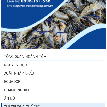
TỔNG QUAN NGÀNH TÔM
NGUYÊN LIỆU
XUẤT NHẬP KHẨU
ECUADOR
DOANH NGHIỆP
ẤN ĐỘ
THỊ TRƯỜNG THẾ GIỚI