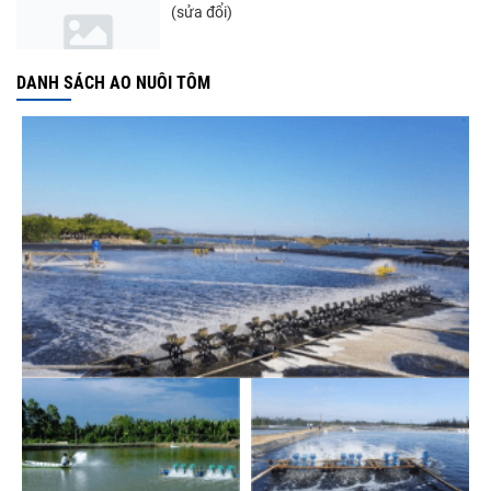
(sửa đổi)
DANH SÁCH AO NUÔI TÔM
Nghị quyết 20-NQ/TW: Định hướng phát
triển thủy sản trong...
Thuế Mục 301 và bài toán thích ứng của
tôm Việt tại thị...
Nguồn cung giảm, giá cá rô phi Trung Quốc
tiếp tục tăng
Điểm tin thủy sản thế giới ngày 3/8/2026