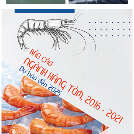
Trung Quốc tăng mạnh nhập khẩu mực,
trong khi nguồn cung...
Thông báo 407/TB-VPCP: Tập trung cao độ,
tạo chuyển biến...
Còn chưa đầy 3 tuần đến Vietfish 2026: Sẵn
sàng cho chuỗi...