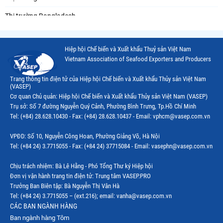
Thị trường Bangladesh
Thị trường Chile
Hiệp hội Chế biến và Xuất khẩu Thuỷ sản Việt Nam
Thị trường Canada
Vietnam Association of Seafood Exporters and Producers
Thị trường Ecuador
Trang thông tin điện tử của Hiệp hội Chế biến và Xuất khẩu Thủy sản Việt Nam
(VASEP)
Thị trường EU
Cơ quan Chủ quản: Hiệp hội Chế biến và Xuất khẩu Thủy sản Việt Nam (VASEP)
Trụ sở: Số 7 đường Nguyễn Quý Cảnh, Phường Bình Trưng, Tp.Hồ Chí Minh
Thị trường Indonesia
Tel: (+84) 28.628.10430 - Fax: (+84) 28.628.10437 - Email: vphcm@vasep.com.vn
Thị trường Mexico
VPĐD: Số 10, Nguyễn Công Hoan, Phường Giảng Võ, Hà Nội
Thị trường Mỹ
Tel: (+84 24) 3.7715055 - Fax: (+84 24) 37715084 - Email: vasephn@vasep.com.vn
Thị trường Nga
Chịu trách nhiệm: Bà Lê Hằng - Phó Tổng Thư ký Hiệp hội
Đơn vị vận hành trang tin điện tử: Trung tâm VASEP.PRO
Thị trường Hàn Quốc
Trưởng Ban Biên tập: Bà Nguyễn Thị Vân Hà
Tel: (+84 24) 3.7715055 – (ext.216); email: vanha@vasep.com.vn
Thị trường Nhật Bản
CÁC BAN NGÀNH HÀNG
Ban ngành hàng Tôm
Thị trường Thái Lan