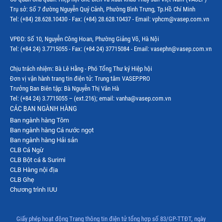
Trụ sở: Số 7 đường Nguyễn Quý Cảnh, Phường Bình Trưng, Tp.Hồ Chí Minh
Tel: (+84) 28.628.10430 - Fax: (+84) 28.628.10437 - Email: vphcm@vasep.com.vn
VPĐD: Số 10, Nguyễn Công Hoan, Phường Giảng Võ, Hà Nội
Tel: (+84 24) 3.7715055 - Fax: (+84 24) 37715084 - Email: vasephn@vasep.com.vn
Chịu trách nhiệm: Bà Lê Hằng - Phó Tổng Thư ký Hiệp hội
Đơn vị vận hành trang tin điện tử: Trung tâm VASEP.PRO
Trưởng Ban Biên tập: Bà Nguyễn Thị Vân Hà
Tel: (+84 24) 3.7715055 – (ext.216); email: vanha@vasep.com.vn
CÁC BAN NGÀNH HÀNG
Ban ngành hàng Tôm
Ban ngành hàng Cá nước ngọt
Ban ngành hàng Hải sản
CLB Cá Ngừ
CLB Bột cá & Surimi
CLB Hàng nội địa
CLB Ghẹ
Chương trình IUU
Giấy phép hoạt động Trang thông tin điện tử tổng hợp số 83/GP-TTĐT, ngày