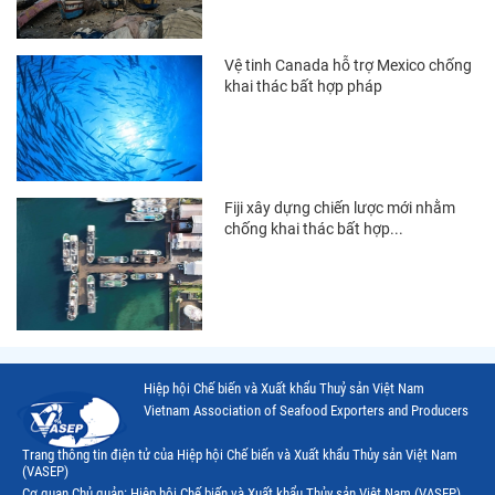
Thị trường Indonesia
Vệ tinh Canada hỗ trợ Mexico chống
Thị trường Mexico
khai thác bất hợp pháp
Thị trường Mỹ
Thị trường Nga
Thị trường Hàn Quốc
Fiji xây dựng chiến lược mới nhằm
chống khai thác bất hợp...
Thị trường Nhật Bản
Thị trường Thái Lan
Thị trường Trung Quốc
Thị trường Philippines
Hiệp hội Chế biến và Xuất khẩu Thuỷ sản Việt Nam
Thị trường Tây Ban Nha
Vietnam Association of Seafood Exporters and Producers
Thị trường thủy sản khác
Trang thông tin điện tử của Hiệp hội Chế biến và Xuất khẩu Thủy sản Việt Nam
(VASEP)
Thị trường thủy sản thế giới
Cơ quan Chủ quản: Hiệp hội Chế biến và Xuất khẩu Thủy sản Việt Nam (VASEP)