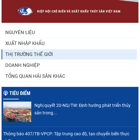
Trung Quốc tăng mạnh nhập khẩu mực,
trong khi nguồn cung...
NGUYÊN LIỆU
XUẤT NHẬP KHẨU
Điểm tin thủy sản thế giới ngày 3/8/2026
THỊ TRƯỜNG THẾ GIỚI
DOANH NGHIỆP
TỔNG QUAN HẢI SẢN KHÁC
TIÊU ĐIỂM
Nghị quyết 20-NQ/TW: Định hướng phát triển thủy
sản trong...
Thông báo 407/TB-VPCP: Tập trung cao độ, tạo chuyển biến thực