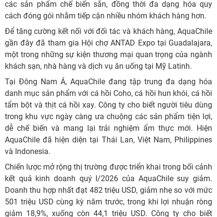
các sản phẩm chế biến sẵn, đồng thời đa dạng hóa quy
cách đóng gói nhằm tiếp cận nhiều nhóm khách hàng hơn.
Để tăng cường kết nối với đối tác và khách hàng, AquaChile
gần đây đã tham gia Hội chợ ANTAD Expo tại Guadalajara,
một trong những sự kiện thương mại quan trọng của ngành
khách sạn, nhà hàng và dịch vụ ăn uống tại Mỹ Latinh.
Tại Đông Nam Á, AquaChile đang tập trung đa dạng hóa
danh mục sản phẩm với cá hồi Coho, cá hồi hun khói, cá hồi
tẩm bột và thịt cá hồi xay. Công ty cho biết người tiêu dùng
trong khu vực ngày càng ưa chuộng các sản phẩm tiện lợi,
dễ chế biến và mang lại trải nghiệm ẩm thực mới. Hiện
AquaChile đã hiện diện tại Thái Lan, Việt Nam, Philippines
và Indonesia.
Chiến lược mở rộng thị trường được triển khai trong bối cảnh
kết quả kinh doanh quý I/2026 của AquaChile suy giảm.
Doanh thu hợp nhất đạt 482 triệu USD, giảm nhẹ so với mức
501 triệu USD cùng kỳ năm trước, trong khi lợi nhuận ròng
giảm 18,9%, xuống còn 44,1 triệu USD. Công ty cho biết