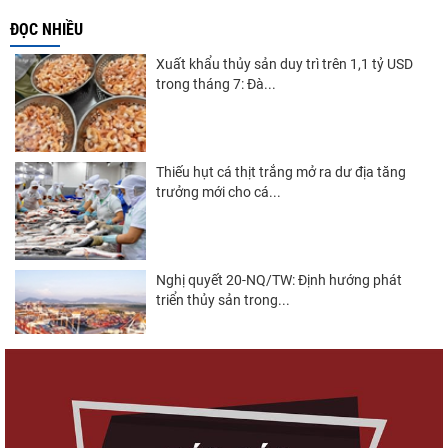
ĐỌC NHIỀU
Xuất khẩu thủy sản duy trì trên 1,1 tỷ USD
trong tháng 7: Đà...
Thiếu hụt cá thịt trắng mở ra dư địa tăng
trưởng mới cho cá...
Nghị quyết 20-NQ/TW: Định hướng phát
triển thủy sản trong...
Góp ý Dự thảo Luật An toàn thực phẩm
(sửa đổi)