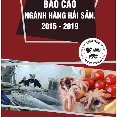
Thuế Mục 301 và bài toán thích ứng của
tôm Việt tại thị...
VASEP chào đón Công ty Cổ phần Thương
mại Sim Ba gia nhập...
Nguồn cung giảm, giá cá rô phi Trung Quốc
tiếp tục tăng
Nhập khẩu tôm của Mỹ phục hồi trong
tháng 5/2026