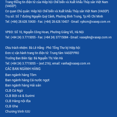
Trang thông tin điện tử của Hiệp hội Chế biến và Xuất khẩu Thủy sản Việt Nam
(VASEP)
Thị trường EU
Cơ quan Chủ quản: Hiệp hội Chế biến và Xuất khẩu Thủy sản Việt Nam (VASEP)
Trụ sở: Số 7 đường Nguyễn Quý Cảnh, Phường Bình Trưng, Tp.Hồ Chí Minh
Thị trường Indonesia
Tel: (+84) 28.628.10430 - Fax: (+84) 28.628.10437 - Email: vphcm@vasep.com.vn
Thị trường Mexico
VPĐD: Số 10, Nguyễn Công Hoan, Phường Giảng Võ, Hà Nội
Thị trường Mỹ
Tel: (+84 24) 3.7715055 - Fax: (+84 24) 37715084 - Email: vasephn@vasep.com.vn
Thị trường Nga
Chịu trách nhiệm: Bà Lê Hằng - Phó Tổng Thư ký Hiệp hội
Đơn vị vận hành trang tin điện tử: Trung tâm VASEP.PRO
Thị trường Hàn Quốc
Trưởng Ban Biên tập: Bà Nguyễn Thị Vân Hà
Tel: (+84 24) 3.7715055 – (ext.216); email: vanha@vasep.com.vn
Thị trường Nhật Bản
CÁC BAN NGÀNH HÀNG
Ban ngành hàng Tôm
Thị trường Thái Lan
Ban ngành hàng Cá nước ngọt
Thị trường Trung Quốc
Ban ngành hàng Hải sản
CLB Cá Ngừ
Thị trường Philippines
CLB Bột cá & Surimi
CLB Hàng nội địa
Thị trường Tây Ban Nha
CLB Ghẹ
Chương trình IUU
Thị trường thủy sản khác