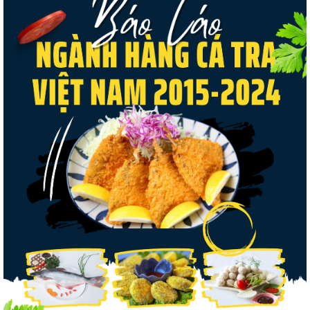
Nguồn cung giảm, giá cá rô phi Trung Quốc
tiếp tục tăng
Điểm tin thủy sản thế giới ngày 3/8/2026
Trung Quốc tăng mạnh nhập khẩu mực,
trong khi nguồn cung...
Thông báo 407/TB-VPCP: Tập trung cao độ,
tạo chuyển biến...