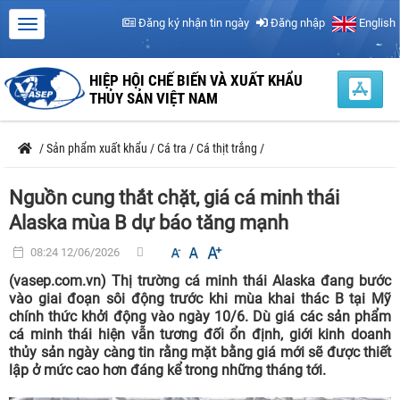
Đăng ký nhận tin ngày
Đăng nhập
English
HIỆP HỘI CHẾ BIẾN VÀ XUẤT KHẨU
THỦY SẢN VIỆT NAM
/
Sản phẩm xuất khẩu
/
Cá tra
/
Cá thịt trắng
/
Nguồn cung thắt chặt, giá cá minh thái
Alaska mùa B dự báo tăng mạnh
08:24 12/06/2026
(vasep.com.vn) Thị trường cá minh thái Alaska đang bước
vào giai đoạn sôi động trước khi mùa khai thác B tại Mỹ
chính thức khởi động vào ngày 10/6. Dù giá các sản phẩm
cá minh thái hiện vẫn tương đối ổn định, giới kinh doanh
thủy sản ngày càng tin rằng mặt bằng giá mới sẽ được thiết
lập ở mức cao hơn đáng kể trong những tháng tới.