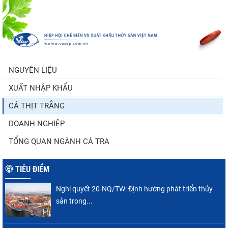
Còn chưa đầy 3 tuần đến Vietfish 2026: Sẵn
sàng cho chuỗi...
NGUYÊN LIỆU
XUẤT NHẬP KHẨU
Doanh nghiệp thủy sản cùng lúc đối mặt
nhiều áp lực
CÁ THỊT TRẮNG
DOANH NGHIỆP
TỔNG QUAN NGÀNH CÁ TRA
TIÊU ĐIỂM
Nghị quyết 20-NQ/TW: Định hướng phát triển thủy
sản trong...