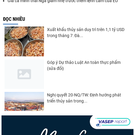
Giá cá minh thái Nga giảm nhẹ trước thềm lệnh cấm của EU
ĐỌC NHIỀU
Xuất khẩu thủy sản duy trì trên 1,1 tỷ USD
trong tháng 7: Đà...
Góp ý Dự thảo Luật An toàn thực phẩm
(sửa đổi)
Nghị quyết 20-NQ/TW: Định hướng phát
triển thủy sản trong...
Thuế Mục 301 và bài toán thích ứng của
tôm Việt tại thị...