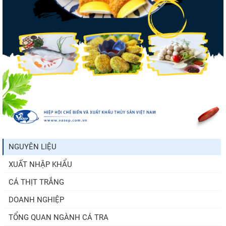
Xuất khẩu cá ngừ Việt Nam sang Canada
tăng nhẹ, áp lực mới...
Nguồn cung giảm, giá cá rô phi Trung
Quốc tiếp tục tăng
Trung Quốc tăng mạnh nhập khẩu mực,
trong khi nguồn cung...
NGUYÊN LIỆU
XUẤT NHẬP KHẨU
Còn chưa đầy 3 tuần đến Vietfish 2026:
Sẵn sàng cho chuỗi...
CÁ THỊT TRẮNG
DOANH NGHIỆP
TỔNG QUAN NGÀNH CÁ TRA