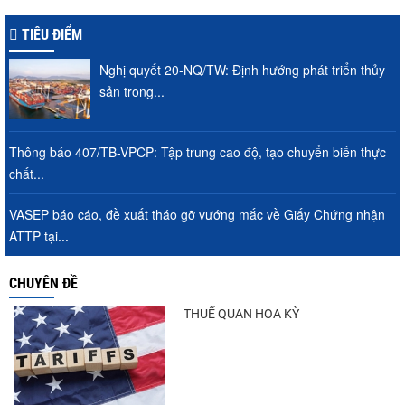
TIÊU ĐIỂM
Nghị quyết 20-NQ/TW: Định hướng phát triển thủy
sản trong...
Thông báo 407/TB-VPCP: Tập trung cao độ, tạo chuyển biến thực
chất...
VASEP báo cáo, đề xuất tháo gỡ vướng mắc về Giấy Chứng nhận
ATTP tại...
CHUYÊN ĐỀ
THUẾ QUAN HOA KỲ