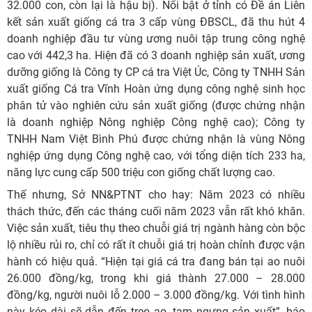
32.000 con, còn lại là hậu bị). Nổi bật ở tỉnh có Đề án Liên
kết sản xuất giống cá tra 3 cấp vùng ĐBSCL, đã thu hút 4
doanh nghiệp đầu tư vùng ương nuôi tập trung công nghệ
cao với 442,3 ha. Hiện đã có 3 doanh nghiệp sản xuất, ương
dưỡng giống là Công ty CP cá tra Việt Úc, Công ty TNHH Sản
xuất giống Cá tra Vĩnh Hoàn ứng dụng công nghệ sinh học
phân tử vào nghiên cứu sản xuất giống (được chứng nhận
là doanh nghiệp Nông nghiệp Công nghệ cao); Công ty
TNHH Nam Việt Bình Phú được chứng nhận là vùng Nông
nghiệp ứng dụng Công nghệ cao, với tổng diện tích 233 ha,
năng lực cung cấp 500 triệu con giống chất lượng cao.
Thế nhưng, Sở NN&PTNT cho hay: Năm 2023 có nhiều
thách thức, đến các tháng cuối năm 2023 vẫn rất khó khăn.
Việc sản xuất, tiêu thụ theo chuỗi giá trị ngành hàng còn bộc
lộ nhiều rủi ro, chỉ có rất ít chuỗi giá trị hoàn chỉnh được vận
hành có hiệu quả. “Hiện tại giá cá tra đang bán tại ao nuôi
26.000 đồng/kg, trong khi giá thành 27.000 – 28.000
đồng/kg, người nuôi lỗ 2.000 – 3.000 đồng/kg. Với tình hình
này kéo dài sẽ dẫn đến treo ao, tạm ngưng sản xuất”, báo