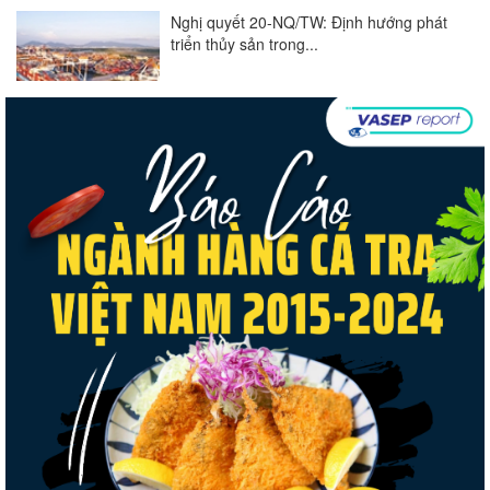
Nghị quyết 20-NQ/TW: Định hướng phát
triển thủy sản trong...
Góp ý Dự thảo Luật An toàn thực phẩm
(sửa đổi)
Thuế Mục 301 và bài toán thích ứng của
tôm Việt tại thị...
Xuất khẩu cá tra sang CPTPP: Mở rộng cơ
hội cho hàng giá trị...