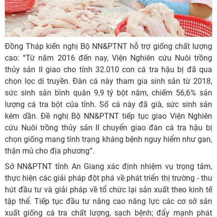
Đồng Tháp kiến nghị Bộ NN&PTNT hỗ trợ giống chất lượng
cao: “Từ năm 2016 đến nay, Viện Nghiên cứu Nuôi trồng
thủy sản II giao cho tỉnh 32.010 con cá tra hậu bị đã qua
chọn lọc di truyền. Đàn cá này tham gia sinh sản từ 2018,
sức sinh sản bình quân 9,9 tỷ bột năm, chiếm 56,6% sản
lượng cá tra bột của tỉnh. Số cá này đã già, sức sinh sản
kém dần. Đề nghị Bộ NN&PTNT tiếp tục giao Viện Nghiên
cứu Nuôi trồng thủy sản II chuyển giao đàn cá tra hậu bị
chọn giống mang tính trạng kháng bệnh nguy hiểm như gan,
thận mủ cho địa phương”.
Sở NN&PTNT tỉnh An Giang xác định nhiệm vụ trọng tâm,
thực hiện các giải pháp đột phá về phát triển thị trường - thu
hút đầu tư và giải pháp về tổ chức lại sản xuất theo kinh tế
tập thể. Tiếp tục đầu tư nâng cao năng lực các cơ sở sản
xuất giống cá tra chất lượng, sạch bệnh; đẩy mạnh phát