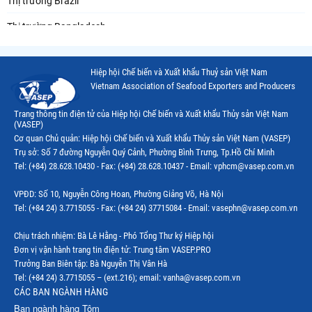
Thị trường Brazil
Thị trường Bangladesh
Thị trường Chile
Hiệp hội Chế biến và Xuất khẩu Thuỷ sản Việt Nam
Thị trường Canada
Vietnam Association of Seafood Exporters and Producers
Thị trường Ecuador
Trang thông tin điện tử của Hiệp hội Chế biến và Xuất khẩu Thủy sản Việt Nam
(VASEP)
Thị trường EU
Cơ quan Chủ quản: Hiệp hội Chế biến và Xuất khẩu Thủy sản Việt Nam (VASEP)
Trụ sở: Số 7 đường Nguyễn Quý Cảnh, Phường Bình Trưng, Tp.Hồ Chí Minh
Thị trường Indonesia
Tel: (+84) 28.628.10430 - Fax: (+84) 28.628.10437 - Email: vphcm@vasep.com.vn
Thị trường Mexico
VPĐD: Số 10, Nguyễn Công Hoan, Phường Giảng Võ, Hà Nội
Thị trường Mỹ
Tel: (+84 24) 3.7715055 - Fax: (+84 24) 37715084 - Email: vasephn@vasep.com.vn
Thị trường Nga
Chịu trách nhiệm: Bà Lê Hằng - Phó Tổng Thư ký Hiệp hội
Đơn vị vận hành trang tin điện tử: Trung tâm VASEP.PRO
Thị trường Hàn Quốc
Trưởng Ban Biên tập: Bà Nguyễn Thị Vân Hà
Tel: (+84 24) 3.7715055 – (ext.216); email: vanha@vasep.com.vn
Thị trường Nhật Bản
CÁC BAN NGÀNH HÀNG
Ban ngành hàng Tôm
Thị trường Thái Lan