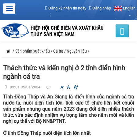
Đăng ký nhận tin ngày
Đăng nhập
English
HIỆP HỘI CHẾ BIẾN VÀ XUẤT KHẨU
THỦY SẢN VIỆT NAM
/
Sản phẩm xuất khẩu
/
Cá tra
/
Nguyên liệu
/
Thách thức và kiến nghị ở 2 tỉnh điển hình
ngành cá tra
09:01 05/01/2024
Tỉnh Đồng Tháp và An Giang là điển hình của ngành cá tra
nước ta, nuôi diện tích lớn, tích cực tổ chức liên kết chuỗi
sản phẩm nhưng qua năm 2023 đang đối diện nhiều thách
thức, vừa xác định nhiệm vụ trọng tâm cho năm mới và kiến
nghị cụ thể với Bộ NN&PTNT.
Ở tỉnh Đồng Tháp nuôi diện tích lớn nhất