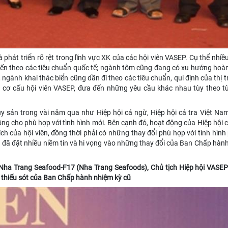
 phát triển rõ rệt trong lĩnh vực XK của các hội viên VASEP. Cụ thể nhi
 biến theo các tiêu chuẩn quốc tế; ngành tôm cũng đang có xu hướng hoàn
 ngành khai thác biển cũng dần đi theo các tiêu chuẩn, qui định của thị 
g cơ cấu hội viên VASEP, đưa đến những yêu cầu khác nhau tùy theo 
ủy sản trong vài năm qua như Hiệp hội cá ngừ, Hiệp hội cá tra Việt Na
động cho phù hợp với tình hình mới. Bên cạnh đó, hoạt động của Hiệp hội
ch của hội viên, đồng thời phải có những thay đổi phù hợp với tình hình 
ên đã đặt nhiều niềm tin và hi vọng vào những thay đổi của Ban Chấp hàn
Nha Trang Seafood-F17 (Nha Trang Seafoods), Chủ tịch Hiệp hội VASEP
 thiếu sót của Ban Chấp hành nhiệm kỳ cũ