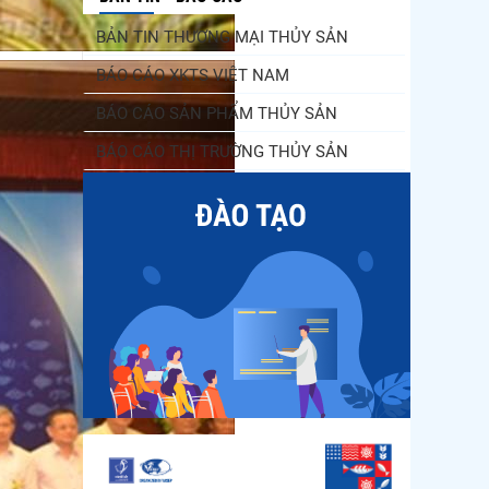
BẢN TIN THƯƠNG MẠI THỦY SẢN
BÁO CÁO XKTS VIỆT NAM
BÁO CÁO SẢN PHẨM THỦY SẢN
BÁO CÁO THỊ TRƯỜNG THỦY SẢN