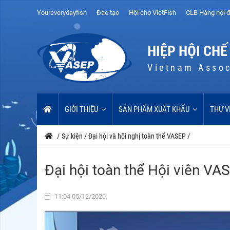
Youreverydayfish
Đào tạo
Hội chợ VietFish
CLB Hàng nội đ
HIỆP HỘI CHẾ
Vietnam Assoc
GIỚI THIỆU
SẢN PHẨM XUẤT KHẨU
THƯ V
/
Sự kiện
/
Đại hội và hội nghị toàn thể VASEP
/
Đại hội toàn thể Hội viên V
11:04 05/12/2020