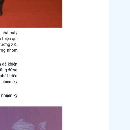
ều nhà máy
 thiện qui
trường XK.
từng nhóm
m đã khiến
 cũng đứng
phát triển
h nhiệm kỳ
 nhiệm kỳ