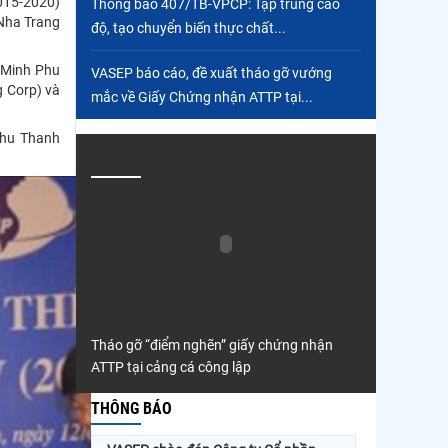
2015-2020)
Thông báo 407/TB-VPCP: Tập trung cao
 Nha Trang
độ, tạo chuyển biến thực chất...
(Minh Phu
VASEP báo cáo, đề xuất tháo gỡ vướng
 Corp) và
mắc về Giấy Chứng nhận ATTP tại...
Phu Thanh
Tháo gỡ “điểm nghẽn” giấy chứng nhận
ATTP tại cảng cá công lập
THÔNG BÁO