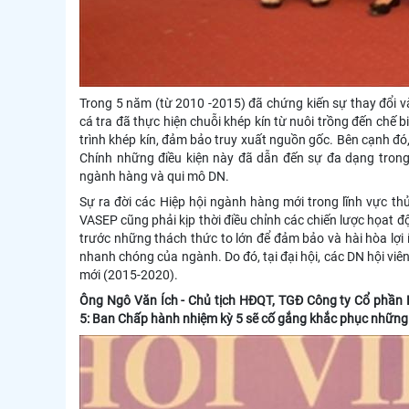
Trong 5 năm (từ 2010 -2015) đã chứng kiến sự thay đổi và
cá tra đã thực hiện chuỗi khép kín từ nuôi trồng đến chế
trình khép kín, đảm bảo truy xuất nguồn gốc. Bên cạnh đó,
Chính những điều kiện này đã dẫn đến sự đa dạng tron
ngành hàng và qui mô DN.
Sự ra đời các Hiệp hội ngành hàng mới trong lĩnh vực th
VASEP cũng phải kịp thời điều chỉnh các chiến lược họat 
trước những thách thức to lớn để đảm bảo và hài hòa lợi í
nhanh chóng của ngành. Do đó, tại đại hội, các DN hội vi
mới (2015-2020).
Ông Ngô Văn Ích - Chủ tịch HĐQT, TGĐ Công ty Cổ phần 
5: Ban Chấp hành nhiệm kỳ 5 sẽ cố gắng khắc phục những