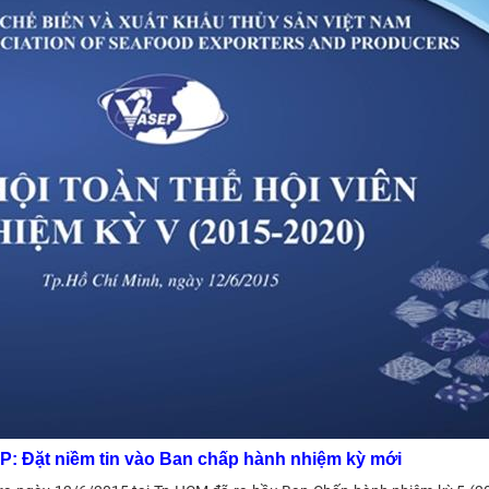
: Đặt niềm tin vào Ban chấp hành nhiệm kỳ mới