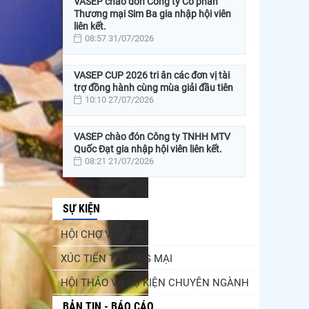
VASEP chào đón Công ty Cổ phần
Thương mại Sim Ba gia nhập hội viên
liên kết.
08:57 31/07/2026
VASEP CUP 2026 tri ân các đơn vị tài
trợ đồng hành cùng mùa giải đầu tiên
10:10 27/07/2026
VASEP chào đón Công ty TNHH MTV
Quốc Đạt gia nhập hội viên liên kết.
08:21 21/07/2026
SỰ KIỆN
HỘI CHỢ VIETFISH
XÚC TIẾN THƯƠNG MẠI
HỘI THẢO VÀ SỰ KIỆN CHUYÊN NGÀNH
BẢN TIN - BÁO CÁO