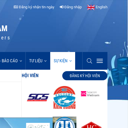
Đăng ký nhận tin ngày
Đăng nhập
English
AM
cers
 - BÁO CÁO
TƯ LIỆU
SỰ KIỆN
HỘI VIÊN
ĐĂNG KÝ HỘI VIÊN