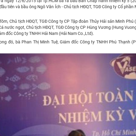
n ra ngày 12/6/2015 tại Tp.HCM đã ra bầu Ban Chấp hành nhiệm kỳ 5 (
 đầu tiên và bầu ông Ngô Văn Ích - Chủ tịch HĐQT, TGĐ Công ty Cổ phần
 Tôm, Chủ tịch HĐQT, TGĐ Công ty CP Tập đoàn Thủy Hải sản Minh Phú 
Cá nước ngọt, Chủ tịch HĐQT, TGĐ Công ty CP Hùng Vương (Hung Vuong
Giám đốc Công ty TNHH Hải Nam (Hải Nam Co.,Ltd).
 trong đó, bà Phan Thị Minh Tuệ, Giám đốc Công ty TNHH Phú Thạnh (