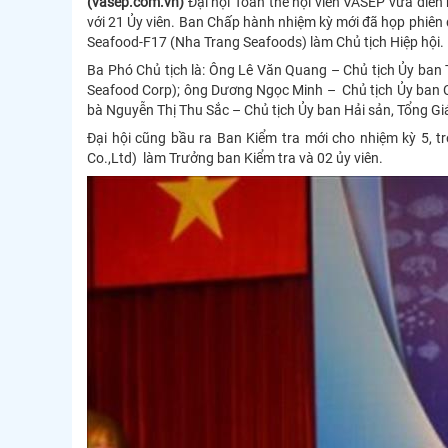
(vasep.com.vn)
Đại hội Toàn thể hội viên VASEP vừa diễ
với 21 Ủy viên. Ban Chấp hành nhiệm kỳ mới đã họp phiên
Seafood-F17 (Nha Trang Seafoods) làm Chủ tịch Hiệp hội.
Ba Phó Chủ tịch là: Ông Lê Văn Quang – Chủ tịch Ủy ban
Seafood Corp); ông Dương Ngọc Minh – Chủ tịch Ủy ban 
bà Nguyễn Thị Thu Sắc – Chủ tịch Ủy ban Hải sản, Tổng 
Đại hội cũng bầu ra Ban Kiểm tra mới cho nhiệm kỳ 5,
Co.,Ltd) làm Trưởng ban Kiểm tra và 02 ủy viên.