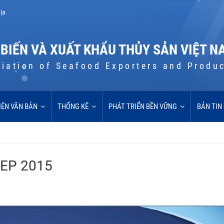
ịa
 BIẾN VÀ XUẤT KHẨU THỦY SẢN VIỆT N
iation of Seafood Exporters and Produ
IỆN VĂN BẢN
THỐNG KÊ
PHÁT TRIỂN BỀN VỮNG
BẢN TIN
ASEP 2015