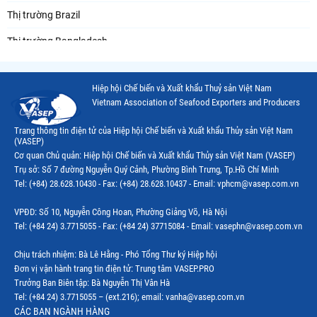
Thị trường Brazil
Thị trường Bangladesh
Thị trường Chile
Hiệp hội Chế biến và Xuất khẩu Thuỷ sản Việt Nam
Thị trường Canada
Vietnam Association of Seafood Exporters and Producers
Thị trường Ecuador
Trang thông tin điện tử của Hiệp hội Chế biến và Xuất khẩu Thủy sản Việt Nam
(VASEP)
Thị trường EU
Cơ quan Chủ quản: Hiệp hội Chế biến và Xuất khẩu Thủy sản Việt Nam (VASEP)
Trụ sở: Số 7 đường Nguyễn Quý Cảnh, Phường Bình Trưng, Tp.Hồ Chí Minh
Thị trường Indonesia
Tel: (+84) 28.628.10430 - Fax: (+84) 28.628.10437 - Email: vphcm@vasep.com.vn
Thị trường Mexico
VPĐD: Số 10, Nguyễn Công Hoan, Phường Giảng Võ, Hà Nội
Thị trường Mỹ
Tel: (+84 24) 3.7715055 - Fax: (+84 24) 37715084 - Email: vasephn@vasep.com.vn
Thị trường Nga
Chịu trách nhiệm: Bà Lê Hằng - Phó Tổng Thư ký Hiệp hội
Đơn vị vận hành trang tin điện tử: Trung tâm VASEP.PRO
Thị trường Hàn Quốc
Trưởng Ban Biên tập: Bà Nguyễn Thị Vân Hà
Tel: (+84 24) 3.7715055 – (ext.216); email: vanha@vasep.com.vn
Thị trường Nhật Bản
CÁC BAN NGÀNH HÀNG