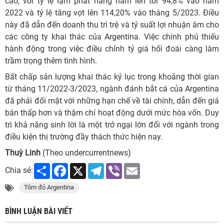
cao, với tỷ lệ lạm phát hàng năm lên tới 94,8% vào năm
2022 và tỷ lệ tăng vọt lên 114,20% vào tháng 5/2023. Điều
này đã dẫn đến doanh thu trì trệ và tỷ suất lợi nhuận âm cho
các công ty khai thác của Argentina. Việc chính phủ thiếu
hành động trong việc điều chỉnh tỷ giá hối đoái càng làm
trầm trọng thêm tình hình.
Bất chấp sản lượng khai thác kỷ lục trong khoảng thời gian
từ tháng 11/2022-3/2023, ngành đánh bắt cá của Argentina
đã phải đối mặt với những hạn chế về tài chính, dẫn đến giá
bán thấp hơn và thậm chí hoạt động dưới mức hòa vốn. Duy
trì khả năng sinh lời là một trở ngại lớn đối với ngành trong
điều kiện thị trường đầy thách thức hiện nay.
Thuỳ Linh
(Theo undercurrentnews)
Share
Facebook
X
Telegram
Viber
Email
Chia sẻ:
Tôm đỏ Argentina
BÌNH LUẬN BÀI VIẾT