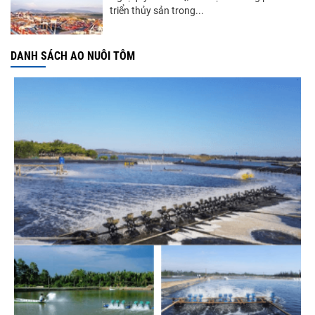
triển thủy sản trong...
DANH SÁCH AO NUÔI TÔM
Góp ý Dự thảo Luật An toàn thực phẩm
(sửa đổi)
Thuế Mục 301 và bài toán thích ứng của
tôm Việt tại thị...
VASEP chào đón Công ty Cổ phần Thương
mại Sim Ba gia nhập...
Nguồn cung giảm, giá cá rô phi Trung Quốc