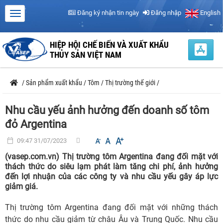
Đăng ký nhận tin ngày
Đăng nhập
English
HIỆP HỘI CHẾ BIẾN VÀ XUẤT KHẨU
THỦY SẢN VIỆT NAM
/
Sản phẩm xuất khẩu
/
Tôm
/
Thị trường thế giới
/
Nhu cầu yếu ảnh hưởng đến doanh số tôm
đỏ Argentina
09:47 31/07/2023
(vasep.com.vn) Thị trường tôm Argentina đang đối mặt với
thách thức do siêu lạm phát làm tăng chi phí, ảnh hưởng
đến lợi nhuận của các công ty và nhu cầu yếu gây áp lực
giảm giá.
Thị trường tôm Argentina đang đối mặt với những thách
thức do nhu cầu giảm từ châu Âu và Trung Quốc. Nhu cầu