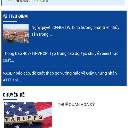
THỊ TRƯỜNG THẾ GIỚI
TIÊU ĐIỂM
Nghị quyết 20-NQ/TW: Định hướng phát triển thủy
sản trong...
Thông báo 407/TB-VPCP: Tập trung cao độ, tạo chuyển biến thực
chất...
VASEP báo cáo, đề xuất tháo gỡ vướng mắc về Giấy Chứng nhận
ATTP tại...
CHUYÊN ĐỀ
THUẾ QUAN HOA KỲ