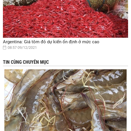
Argentina: Giá tôm đỏ dự kiến ổn định ở mức cao
08:57 09/12/2021
TIN CÙNG CHUYÊN MỤC