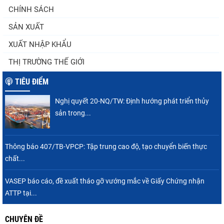
Góp ý Dự thảo Luật An toàn thực phẩm
CHÍNH SÁCH
(sửa đổi)
SẢN XUẤT
XUẤT NHẬP KHẨU
Thuế Mục 301 và bài toán thích ứng của
THỊ TRƯỜNG THẾ GIỚI
tôm Việt tại thị...
TIÊU ĐIỂM
Nghị quyết 20-NQ/TW: Định hướng phát triển thủy
Xuất khẩu cá tra sang CPTPP: Mở rộng cơ
sản trong...
hội cho hàng giá trị...
Thông báo 407/TB-VPCP: Tập trung cao độ, tạo chuyển biến thực
chất...
Xuất khẩu cá ngừ Việt Nam sang Canada
tăng nhẹ, áp lực mới...
VASEP báo cáo, đề xuất tháo gỡ vướng mắc về Giấy Chứng nhận
ATTP tại...
CHUYÊN ĐỀ
Nguồn cung giảm, giá cá rô phi Trung Quốc