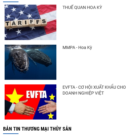
tiếp tục tăng
THUẾ QUAN HOA KỲ
Trung Quốc tăng mạnh nhập khẩu mực,
trong khi nguồn cung...
MMPA - Hoa Kỳ
Còn chưa đầy 3 tuần đến Vietfish 2026: Sẵn
sàng cho chuỗi...
EVFTA - CƠ HỘI XUẤT KHẨU CHO
DOANH NGHIỆP VIỆT
BẢN TIN THƯƠNG MẠI THỦY SẢN