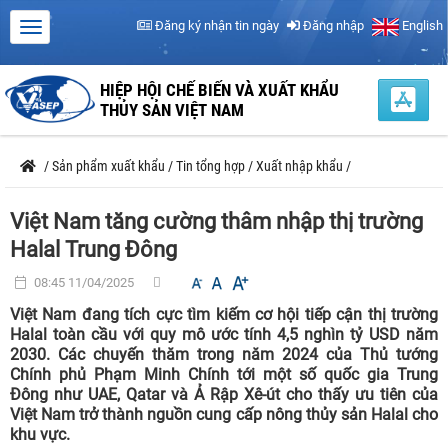
Đăng ký nhận tin ngày
Đăng nhập
English
HIỆP HỘI CHẾ BIẾN VÀ XUẤT KHẨU
THỦY SẢN VIỆT NAM
/
Sản phẩm xuất khẩu
/
Tin tổng hợp
/
Xuất nhập khẩu
/
Việt Nam tăng cường thâm nhập thị trường
Halal Trung Đông
08:45 11/04/2025
Việt Nam đang tích cực tìm kiếm cơ hội tiếp cận thị trường
Halal toàn cầu với quy mô ước tính 4,5 nghìn tỷ USD năm
2030. Các chuyến thăm trong năm 2024 của Thủ tướng
Chính phủ Phạm Minh Chính tới một số quốc gia Trung
Đông như UAE, Qatar và Ả Rập Xê-út cho thấy ưu tiên của
Việt Nam trở thành nguồn cung cấp nông thủy sản Halal cho
khu vực.