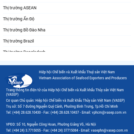
Thị trường ASEAN
Thị trường Ấn Độ
Thị trường Bồ Đào Nha
Thị trường Brazil
Thị trường Bangladesh
Thị trường Chile
Hiệp hội Chế biến và Xuất khẩu Thuỷ sản Việt Nam
Thị trường Canada
Vietnam Association of Seafood Exporters and Producers
Thị trường Ecuador
Trang thông tin điện tử của Hiệp hội Chế biến và Xuất khẩu Thủy sản Việt Nam
(VASEP)
Thị trường EU
Cơ quan Chủ quản: Hiệp hội Chế biến và Xuất khẩu Thủy sản Việt Nam (VASEP)
Trụ sở: Số 7 đường Nguyễn Quý Cảnh, Phường Bình Trưng, Tp.Hồ Chí Minh
Thị trường Indonesia
Tel: (+84) 28.628.10430 - Fax: (+84) 28.628.10437 - Email: vphcm@vasep.com.vn
Thị trường Mexico
VPĐD: Số 10, Nguyễn Công Hoan, Phường Giảng Võ, Hà Nội
Thị trường Mỹ
Tel: (+84 24) 3.7715055 - Fax: (+84 24) 37715084 - Email: vasephn@vasep.com.vn