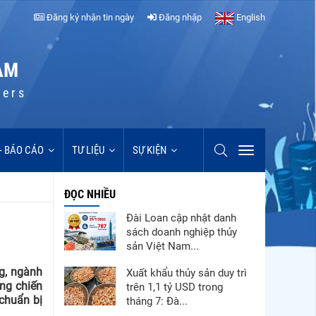
Đăng ký nhận tin ngày
Đăng nhập
English
AM
cers
 - BÁO CÁO
TƯ LIỆU
SỰ KIỆN
ĐỌC NHIỀU
Đài Loan cập nhật danh
sách doanh nghiệp thủy
sản Việt Nam...
g, ngành
Xuất khẩu thủy sản duy trì
ững chiến
trên 1,1 tỷ USD trong
 chuẩn bị
tháng 7: Đà...