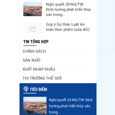
Nghị quyết 20-NQ/TW:
Định hướng phát triển thủy
sản trong...
Góp ý Dự thảo Luật An
toàn thực phẩm (sửa đổi)
Thuế Mục 301 và bài toán
TIN TỔNG HỢP
thích ứng của tôm Việt tại
CHÍNH SÁCH
thị...
SẢN XUẤT
Nguồn cung giảm, giá cá
rô phi Trung Quốc tiếp tục
XUẤT NHẬP KHẨU
tăng
THỊ TRƯỜNG THẾ GIỚI
Xuất khẩu cá tra sang
CPTPP: Mở rộng cơ hội
TIÊU ĐIỂM
cho hàng giá trị...
Nghị quyết 20-NQ/TW: Định
Xuất khẩu cá ngừ Việt
hướng phát triển thủy sản
Nam sang Canada tăng
nhẹ, áp lực mới...
trong...