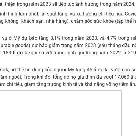
i thiện trong năm 2023 sẽ tiếp tục ảnh hưởng trong năm 2024.
tình hình lạm phát, lãi suất tăng, và xu hướng chi tiêu hậu Covi
g không, khách sạn, nhà hàng), chăm sóc sức khỏe (tập thể h
ịch vụ ở Mỹ dự báo tăng 3,1% trong năm 2023, và 4,7% trong 
n (durable goods) dự báo giảm trong năm 2023 (sáu tháng đầu 
183 tỉ đô la/quí so với trung bình quí trong năm 2022 là 210 
rk, nợ thẻ tín dụng của người Mỹ tăng 45 tỉ đô la, vượt con số
năm ngoái. Trong khi đó, tổng nợ hộ gia đình đã vượt 17.060 tỉ 
ảm chi tiêu, giảm tăng trưởng kinh tế và khả năng vỡ nợ tiềm ẩn