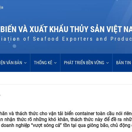
ịa
 BIẾN VÀ XUẤT KHẨU THỦY SẢN VIỆT N
iation of Seafood Exporters and Produ
IỆN VĂN BẢN
THỐNG KÊ
PHÁT TRIỂN BỀN VỮNG
BẢN TIN
 và thách thức cho vận tải biển container toàn cầu nói riên
cần nhận thức rõ những khó khăn, thách thức này để đề ra nh
 doanh nghiệp “vượt sóng cả” tồn tại qua giông bão, chủ động