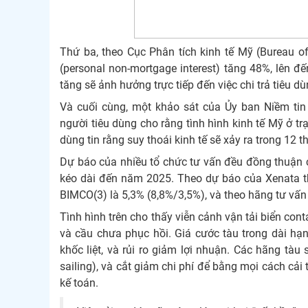
Thứ ba, theo Cục Phân tích kinh tế Mỹ (Bureau of
(personal non-mortgage interest) tăng 48%, lên đế
tăng sẽ ảnh hưởng trực tiếp đến việc chi trả tiêu d
Và cuối cùng, một khảo sát của Ủy ban Niềm tin
người tiêu dùng cho rằng tình hình kinh tế Mỹ ở trạ
dùng tin rằng suy thoái kinh tế sẽ xảy ra trong 12 th
Dự báo của nhiều tổ chức tư vấn đều đồng thuận c
kéo dài đến năm 2025. Theo dự báo của Xenata th
BIMCO(3) là 5,3% (8,8%/3,5%), và theo hãng tư vấn
Tình hình trên cho thấy viễn cảnh vận tải biển co
và cầu chưa phục hồi. Giá cước tàu trong dài hạn
khốc liệt, và rủi ro giảm lợi nhuận. Các hãng tàu
sailing), và cắt giảm chi phí để bằng mọi cách cải 
kế toán.