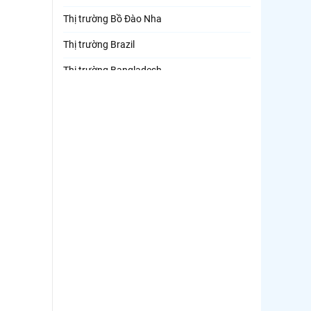
Thị trường Bồ Đào Nha
Thị trường Brazil
Thị trường Bangladesh
Thị trường Chile
Thị trường Canada
Thị trường Ecuador
Thị trường EU
Thị trường Indonesia
Thị trường Mexico
Thị trường Mỹ
Thị trường Nga
Thị trường Hàn Quốc