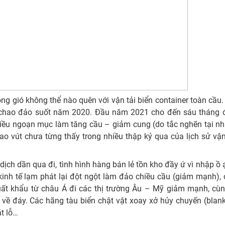
 gió không thể nào quên với vận tải biển container toàn cầu.
ới chao đảo suốt năm 2020. Đầu năm 2021 cho đến sáu tháng
iều ngoạn mục làm tăng cầu – giảm cung (do tắc nghẽn tại nh
cao vút chưa từng thấy trong nhiều thập kỷ qua của lịch sử vận
ịch dần qua đi, tình hình hàng bán lẻ tồn kho đầy ứ vì nhập ồ 
inh tế lạm phát lại đột ngột làm đảo chiều cầu (giảm mạnh), 
xuất khẩu từ châu Á đi các thị trường Âu – Mỹ giảm mạnh, cùn
về đáy. Các hãng tàu biển chật vật xoay xở hủy chuyến (blank
ắt lỗ…