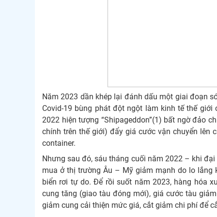
Năm 2023 dần khép lại đánh dấu một giai đoạn sóng
Covid-19 bùng phát đột ngột làm kinh tế thế gi
2022 hiện tượng “Shipageddon”(1) bất ngờ đảo ch
chính trên thế giới) đẩy giá cước vận chuyển lên 
container.
Nhưng sau đó, sáu tháng cuối năm 2022 – khi đại d
mua ở thị trường Âu – Mỹ giảm mạnh do lo lắng k
biển rơi tự do. Để rồi suốt năm 2023, hàng hóa 
cung tăng (giao tàu đóng mới), giá cước tàu giảm 
giảm cung cải thiện mức giá, cắt giảm chi phí để c