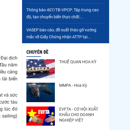
Trung Quốc tăng mạnh
Thông báo 407/TB-VPCP: Tập trung cao
nhập khẩu mực, trong khi
độ, tạo chuyển biến thực chất...
nguồn cung...
Điểm tin thủy sản thế giới
VASEP báo cáo, đề xuất tháo gỡ vướng
ngày 3/8/2026
mắc về Giấy Chứng nhận ATTP tại...
CHUYÊN ĐỀ
 Đại dịch
THUẾ QUAN HOA KỲ
 đầu năm
iều cảng
 tải biển
MMPA - Hoa Kỳ
ạt và sức
cước tàu
g lúc đó
EVFTA - CƠ HỘI XUẤT
KHẨU CHO DOANH
 sailing)
NGHIỆP VIỆT