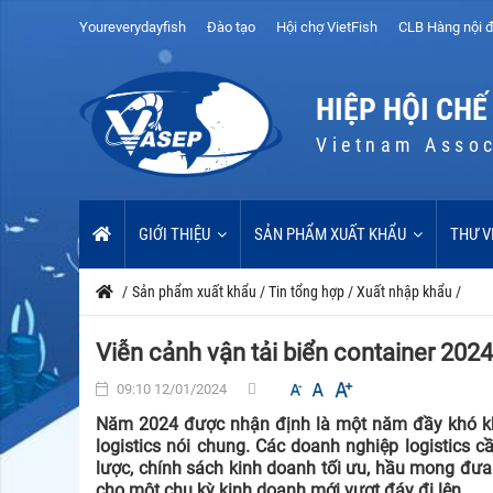
Youreverydayfish
Đào tạo
Hội chợ VietFish
CLB Hàng nội đ
HIỆP HỘI CHẾ
Vietnam Assoc
GIỚI THIỆU
SẢN PHẨM XUẤT KHẨU
THƯ V
/
Sản phẩm xuất khẩu
/
Tin tổng hợp
/
Xuất nhập khẩu
/
Viễn cảnh vận tải biển container 2024
09:10 12/01/2024
Năm 2024 được nhận định là một năm đầy khó khăn
logistics nói chung. Các doanh nghiệp logistics 
lược, chính sách kinh doanh tối ưu, hầu mong đưa
cho một chu kỳ kinh doanh mới vượt đáy đi lên.