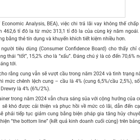
 Economic Analysis, BEA), việc chi trả lãi vay không thế chấ
n 462,6 tỉ đô la từ mức 313,1 tỉ đô la của cùng kỳ năm ngoái.
ùng bằng thẻ tín dụng và khuyến khích tiết kiệm nhiều hơn.
 người tiêu dùng (Consumer Confidence Board) cho thấy chỉ 
ng thái “tốt”, 15,2% cho là “xấu”. Đáng chú ý là có đến 70,6% n
áng tới.
ho rằng cung vẫn sẽ vượt cầu trong năm 2024 và tình trạng n
ì mức chênh lệch cung – cầu là 4% (cung 6,5%/cầu 2,5%), số 
 Drewry là 4% (6%/2%).
ntainer trong năm 2024 vẫn chưa sáng sủa với cộng hưởng của 
 sẽ khó được cải thiện và phục hồi về mức có lãi, dẫn đến c
 sẽ phải tiếp tục giảm cung bằng biện pháp gia tăng hủy chuy
thiện “the bottom line” (kết quả kinh doanh cuối cùng) trên bản