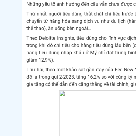
Những yếu tố ảnh hưởng đến cầu vẫn chưa được cả
Thứ nhất, người tiêu dùng thắt chặt chi tiêu trước 
chuyển từ hàng hóa sang dịch vụ như du lịch (hàn
thể thao), ăn uống bên ngoài…
Theo Deloitte Insights, tiêu dùng cho lĩnh vực d
trong khi đó chi tiêu cho hàng tiêu dùng lâu bề
hàng tiêu dùng nhập khẩu ở Mỹ chỉ đạt trung bình 
giảm 12,9%).
Thứ hai, theo một khảo sát gần đây của Fed New Yo
đô la trong quí 2-2023, tăng 16,2% so với cùng kỳ 
gia tăng có thể dẫn đến căng thẳng về tài chính, gi