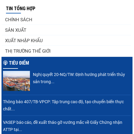
TIN TỔNG HỢP
Góp ý Dự thảo Luật An toàn thực phẩm
CHÍNH SÁCH
(sửa đổi)
SẢN XUẤT
XUẤT NHẬP KHẨU
Thuế Mục 301 và bài toán thích ứng của
THỊ TRƯỜNG THẾ GIỚI
tôm Việt tại thị...
TIÊU ĐIỂM
Nghị quyết 20-NQ/TW: Định hướng phát triển thủy
Xuất khẩu cá tra sang CPTPP: Mở rộng cơ
sản trong...
hội cho hàng giá trị...
Thông báo 407/TB-VPCP: Tập trung cao độ, tạo chuyển biến thực
chất...
Xuất khẩu cá ngừ Việt Nam sang Canada
tăng nhẹ, áp lực mới...
VASEP báo cáo, đề xuất tháo gỡ vướng mắc về Giấy Chứng nhận
ATTP tại...