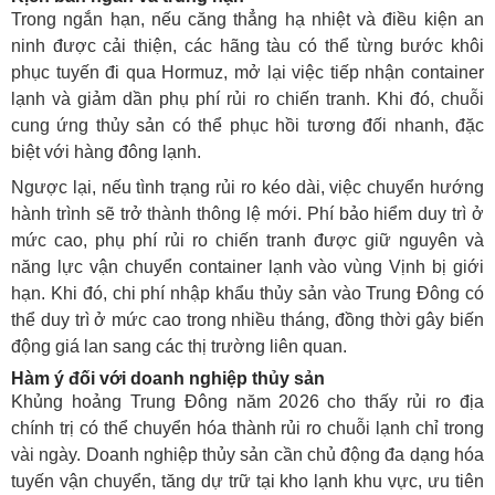
Trong ngắn hạn, nếu căng thẳng hạ nhiệt và điều kiện an
ninh được cải thiện, các hãng tàu có thể từng bước khôi
phục tuyến đi qua Hormuz, mở lại việc tiếp nhận container
lạnh và giảm dần phụ phí rủi ro chiến tranh. Khi đó, chuỗi
cung ứng thủy sản có thể phục hồi tương đối nhanh, đặc
biệt với hàng đông lạnh.
Ngược lại, nếu tình trạng rủi ro kéo dài, việc chuyển hướng
hành trình sẽ trở thành thông lệ mới. Phí bảo hiểm duy trì ở
mức cao, phụ phí rủi ro chiến tranh được giữ nguyên và
năng lực vận chuyển container lạnh vào vùng Vịnh bị giới
hạn. Khi đó, chi phí nhập khẩu thủy sản vào Trung Đông có
thể duy trì ở mức cao trong nhiều tháng, đồng thời gây biến
động giá lan sang các thị trường liên quan.
Hàm ý đối với doanh nghiệp thủy sản
Khủng hoảng Trung Đông năm 2026 cho thấy rủi ro địa
chính trị có thể chuyển hóa thành rủi ro chuỗi lạnh chỉ trong
vài ngày. Doanh nghiệp thủy sản cần chủ động đa dạng hóa
tuyến vận chuyển, tăng dự trữ tại kho lạnh khu vực, ưu tiên