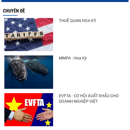
CHUYÊN ĐỀ
Nguồn cung giảm, giá cá rô phi Trung Quốc
tiếp tục tăng
THUẾ QUAN HOA KỲ
Trung Quốc tăng mạnh nhập khẩu mực,
trong khi nguồn cung...
MMPA - Hoa Kỳ
Còn chưa đầy 3 tuần đến Vietfish 2026: Sẵn
sàng cho chuỗi...
EVFTA - CƠ HỘI XUẤT KHẨU CHO
DOANH NGHIỆP VIỆT