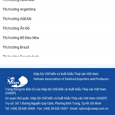
Thị trường Argentina
Thị trường ASEAN
Thị trường Ấn Độ
Thị trường Bồ Đào Nha
Thị trường Brazil
Thị trường Bangladesh
Thị trường Chile
Hiệp hội Chế biến và Xuất khẩu Thuỷ sản Việt Nam
Thị trường Canada
Vietnam Association of Seafood Exporters and Producers
Thị trường Ecuador
Trang thông tin điện tử của Hiệp hội Chế biến và Xuất khẩu Thủy sản Việt Nam
(VASEP)
Thị trường EU
Cơ quan Chủ quản: Hiệp hội Chế biến và Xuất khẩu Thủy sản Việt Nam (VASEP)
Trụ sở: Số 7 đường Nguyễn Quý Cảnh, Phường Bình Trưng, Tp.Hồ Chí Minh
Thị trường Indonesia
Tel: (+84) 28.628.10430 - Fax: (+84) 28.628.10437 - Email: vphcm@vasep.com.vn
Thị trường Mexico