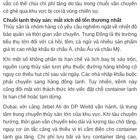
vẫn có thể chịu chi phí tăng do tàu trong chuỗi vận chuyển
có ghé qua khu vực bị coi là vùng chiến sự.
Chuỗi lạnh thủy sản: mắt xích dễ tổn thương nhất
Thủy sản là nhóm hàng có yêu cầu nghiêm ngặt về nhiệt độ
bảo quản và thời gian vận chuyển. Trung Đông là thị trường
tiêu thụ lớn đối với cá hồi, tôm, cá ngừ và nhiều sản phẩm
giá trị cao nhập khẩu từ châu Á, châu Âu và châu Mỹ.
Khi một số không phận bị hạn chế và lịch bay bị xáo trộn,
nguồn cung thủy sản tươi phụ thuộc đường hàng không có
nguy cơ thiếu hụt chỉ sau vài ngày. Các nhà nhập khẩu buộc
phải chuyển sang hàng đông lạnh. Tuy nhiên, kênh này
cũng đối mặt với thách thức khi việc đặt chỗ container lạnh
bị hạn chế hoặc tạm dừng.
Dubai, với cảng Jebel Ali do DP World vận hành, là trung
tâm trung chuyển thủy sản lớn của khu vực. Khi tàu chuyển
hướng, thời gian vận chuyển kéo dài và lượng tàu chờ tăng,
nguy cơ ùn tắc cảng và thiếu vị trí cắm điện cho container
lạnh gia tăng. Chi phí lưu bãi và lưu container tăng cao,