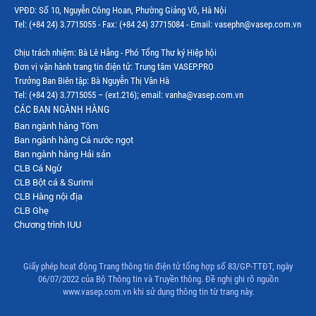
VPĐD: Số 10, Nguyễn Công Hoan, Phường Giảng Võ, Hà Nội
Thị trường Mỹ
Tel: (+84 24) 3.7715055 - Fax: (+84 24) 37715084 - Email: vasephn@vasep.com.vn
Thị trường Nga
Chịu trách nhiệm: Bà Lê Hằng - Phó Tổng Thư ký Hiệp hội
Đơn vị vận hành trang tin điện tử: Trung tâm VASEP.PRO
Thị trường Hàn Quốc
Trưởng Ban Biên tập: Bà Nguyễn Thị Vân Hà
Tel: (+84 24) 3.7715055 – (ext.216); email: vanha@vasep.com.vn
Thị trường Nhật Bản
CÁC BAN NGÀNH HÀNG
Ban ngành hàng Tôm
Thị trường Thái Lan
Ban ngành hàng Cá nước ngọt
Thị trường Trung Quốc
Ban ngành hàng Hải sản
CLB Cá Ngừ
Thị trường Philippines
CLB Bột cá & Surimi
CLB Hàng nội địa
Thị trường Tây Ban Nha
CLB Ghẹ
Chương trình IUU
Thị trường thủy sản khác
Thị trường thủy sản thế giới
Giấy phép hoạt động Trang thông tin điện tử tổng hợp số 83/GP-TTĐT, ngày
06/07/2022 của Bộ Thông tin và Truyền thông. Đề nghị ghi rõ nguồn
www.vasep.com.vn khi sử dụng thông tin từ trang này.