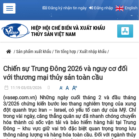
Đăng ký nhận tin ngày
Đăng nhập
English
HIỆP HỘI CHẾ BIẾN VÀ XUẤT KHẨU
THỦY SẢN VIỆT NAM
/
Sản phẩm xuất khẩu
/
Tin tổng hợp
/
Xuất nhập khẩu
/
Chiến sự Trung Đông 2026 và nguy cơ đối
với thương mại thủy sản toàn cầu
11:19 03/03/2026
(vasep.com.vn) Những ngày cuối tháng 2 và đầu tháng
3/2026 chứng kiến bước leo thang nghiêm trọng của xung
đột quanh trục Iran – Israel, có yếu tố can dự của Mỹ. Chỉ
trong vài ngày, căng thẳng quân sự đã nhanh chóng chuyển
hóa thành cú sốc vận tải và bảo hiểm hàng hải tại Trung
Đông – khu vực giữ vai trò đặc biệt quan trọng trong lưu
thông năng lượng và hàng hóa toàn cầu. Đối với ngành thủy