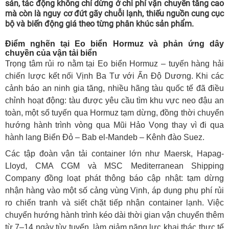
sản, tác động không chỉ dừng ở chi phí vận chuyển tăng cao
mà còn là nguy cơ đứt gãy chuỗi lạnh, thiếu nguồn cung cục
bộ và biến động giá theo từng phân khúc sản phẩm.
Điểm nghẽn tại Eo biển Hormuz và phản ứng dây
chuyền của vận tải biển
Trọng tâm rủi ro nằm tại Eo biển Hormuz – tuyến hàng hải
chiến lược kết nối Vịnh Ba Tư với Ấn Độ Dương. Khi các
cảnh báo an ninh gia tăng, nhiều hãng tàu quốc tế đã điều
chỉnh hoạt động: tàu được yêu cầu tìm khu vực neo đậu an
toàn, một số tuyến qua Hormuz tạm dừng, đồng thời chuyển
hướng hành trình vòng qua Mũi Hảo Vọng thay vì đi qua
hành lang Biển Đỏ – Bab el-Mandeb – Kênh đào Suez.
Các tập đoàn vận tải container lớn như Maersk, Hapag-
Lloyd, CMA CGM và MSC Mediterranean Shipping
Company đồng loạt phát thông báo cập nhật: tạm dừng
nhận hàng vào một số cảng vùng Vịnh, áp dụng phụ phí rủi
ro chiến tranh và siết chặt tiếp nhận container lạnh. Việc
chuyển hướng hành trình kéo dài thời gian vận chuyển thêm
từ 7–14 ngày tùy tuyến, làm giảm năng lực khai thác thực tế