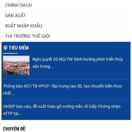
Góp ý Dự thảo Luật An toàn thực phẩm
CHÍNH SÁCH
(sửa đổi)
SẢN XUẤT
XUẤT NHẬP KHẨU
Thuế Mục 301 và bài toán thích ứng của
THỊ TRƯỜNG THẾ GIỚI
tôm Việt tại thị...
TIÊU ĐIỂM
Nghị quyết 20-NQ/TW: Định hướng phát triển thủy
Xuất khẩu cá tra sang CPTPP: Mở rộng cơ
sản trong...
hội cho hàng giá trị...
Thông báo 407/TB-VPCP: Tập trung cao độ, tạo chuyển biến thực
chất...
Xuất khẩu cá ngừ Việt Nam sang Canada
tăng nhẹ, áp lực mới...
VASEP báo cáo, đề xuất tháo gỡ vướng mắc về Giấy Chứng nhận
ATTP tại...
CHUYÊN ĐỀ
Nguồn cung giảm, giá cá rô phi Trung Quốc