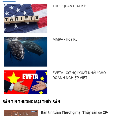
tiếp tục tăng
THUẾ QUAN HOA KỲ
Trung Quốc tăng mạnh nhập khẩu mực,
trong khi nguồn cung...
MMPA - Hoa Kỳ
Còn chưa đầy 3 tuần đến Vietfish 2026: Sẵn
sàng cho chuỗi...
EVFTA - CƠ HỘI XUẤT KHẨU CHO
DOANH NGHIỆP VIỆT
BẢN TIN THƯƠNG MẠI THỦY SẢN
Bản tin tuần Thương mại Thủy sản số 29-