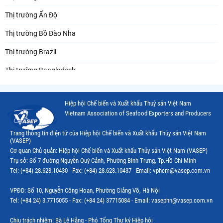
Thị trường Ấn Độ
Thị trường Bồ Đào Nha
Thị trường Brazil
Thị trường Bangladesh
Thị trường Chile
Hiệp hội Chế biến và Xuất khẩu Thuỷ sản Việt Nam
Thị trường Canada
Vietnam Association of Seafood Exporters and Producers
Thị trường Ecuador
Trang thông tin điện tử của Hiệp hội Chế biến và Xuất khẩu Thủy sản Việt Nam
(VASEP)
Thị trường EU
Cơ quan Chủ quản: Hiệp hội Chế biến và Xuất khẩu Thủy sản Việt Nam (VASEP)
Trụ sở: Số 7 đường Nguyễn Quý Cảnh, Phường Bình Trưng, Tp.Hồ Chí Minh
Thị trường Indonesia
Tel: (+84) 28.628.10430 - Fax: (+84) 28.628.10437 - Email: vphcm@vasep.com.vn
Thị trường Mexico
VPĐD: Số 10, Nguyễn Công Hoan, Phường Giảng Võ, Hà Nội
Thị trường Mỹ
Tel: (+84 24) 3.7715055 - Fax: (+84 24) 37715084 - Email: vasephn@vasep.com.vn
Thị trường Nga
Chịu trách nhiệm: Bà Lê Hằng - Phó Tổng Thư ký Hiệp hội