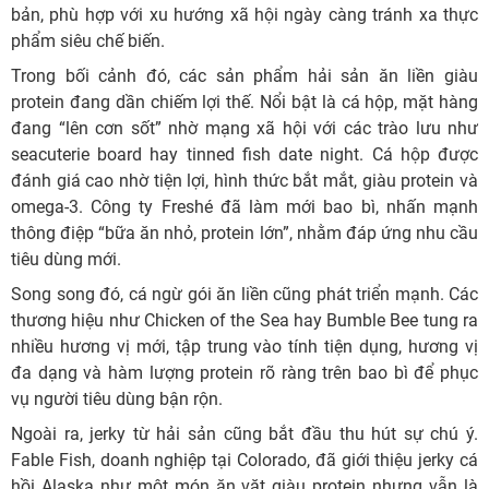
bản, phù hợp với xu hướng xã hội ngày càng tránh xa thực
phẩm siêu chế biến.
Trong bối cảnh đó, các sản phẩm hải sản ăn liền giàu
protein đang dần chiếm lợi thế. Nổi bật là cá hộp, mặt hàng
đang “lên cơn sốt” nhờ mạng xã hội với các trào lưu như
seacuterie board hay tinned fish date night. Cá hộp được
đánh giá cao nhờ tiện lợi, hình thức bắt mắt, giàu protein và
omega-3. Công ty Freshé đã làm mới bao bì, nhấn mạnh
thông điệp “bữa ăn nhỏ, protein lớn”, nhằm đáp ứng nhu cầu
tiêu dùng mới.
Song song đó, cá ngừ gói ăn liền cũng phát triển mạnh. Các
thương hiệu như Chicken of the Sea hay Bumble Bee tung ra
nhiều hương vị mới, tập trung vào tính tiện dụng, hương vị
đa dạng và hàm lượng protein rõ ràng trên bao bì để phục
vụ người tiêu dùng bận rộn.
Ngoài ra, jerky từ hải sản cũng bắt đầu thu hút sự chú ý.
Fable Fish, doanh nghiệp tại Colorado, đã giới thiệu jerky cá
hồi Alaska như một món ăn vặt giàu protein nhưng vẫn là