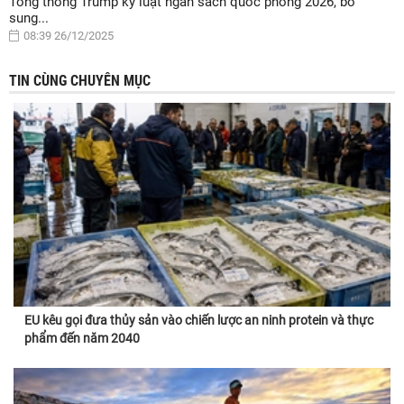
Tổng thống Trump ký luật ngân sách quốc phòng 2026, bổ
sung...
08:39 26/12/2025
TIN CÙNG CHUYÊN MỤC
EU kêu gọi đưa thủy sản vào chiến lược an ninh protein và thực
phẩm đến năm 2040