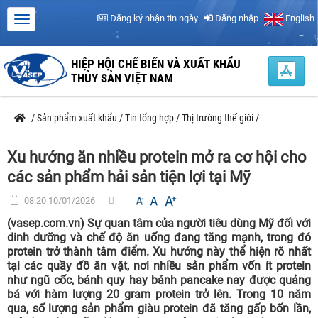
Đăng ký nhận tin ngày
Đăng nhập
English
HIỆP HỘI CHẾ BIẾN VÀ XUẤT KHẨU
THỦY SẢN VIỆT NAM
/
Sản phẩm xuất khẩu
/
Tin tổng hợp
/
Thị trường thế giới
/
Xu hướng ăn nhiều protein mở ra cơ hội cho
các sản phẩm hải sản tiện lợi tại Mỹ
08:20 10/01/2026
(vasep.com.vn) Sự quan tâm của người tiêu dùng Mỹ đối với
dinh dưỡng và chế độ ăn uống đang tăng mạnh, trong đó
protein trở thành tâm điểm. Xu hướng này thể hiện rõ nhất
tại các quầy đồ ăn vặt, nơi nhiều sản phẩm vốn ít protein
như ngũ cốc, bánh quy hay bánh pancake nay được quảng
bá với hàm lượng 20 gram protein trở lên. Trong 10 năm
qua, số lượng sản phẩm giàu protein đã tăng gấp bốn lần,