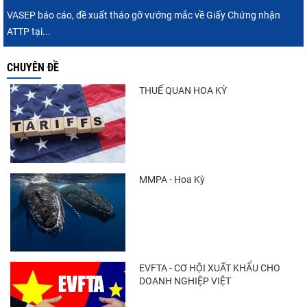
tăng nhẹ, áp lực mới...
VASEP báo cáo, đề xuất tháo gỡ vướng mắc về Giấy Chứng nhận
ATTP tại...
CHUYÊN ĐỀ
Xuất khẩu cá tra sang CPTPP: Mở rộng cơ
hội cho hàng giá trị...
THUẾ QUAN HOA KỲ
Trung Quốc tăng mạnh nhập khẩu mực,
trong khi nguồn cung...
MMPA - Hoa Kỳ
Điểm tin thủy sản thế giới ngày 3/8/2026
EVFTA - CƠ HỘI XUẤT KHẨU CHO
DOANH NGHIỆP VIỆT