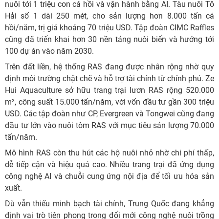
nuôi tới 1 triệu con cá hồi và vận hành bằng AI. Tàu nuôi Tô
Hải số 1 dài 250 mét, cho sản lượng hơn 8.000 tấn cá
hồi/năm, trị giá khoảng 70 triệu USD. Tập đoàn CIMC Raffles
cũng đã triển khai hơn 30 nền tảng nuôi biển và hướng tới
100 dự án vào năm 2030.
Trên đất liền, hệ thống RAS đang được nhân rộng nhờ quy
định môi trường chặt chẽ và hỗ trợ tài chính từ chính phủ. Ze
Hui Aquaculture sở hữu trang trại lươn RAS rộng 520.000
m², công suất 15.000 tấn/năm, với vốn đầu tư gần 300 triệu
USD. Các tập đoàn như CP, Evergreen và Tongwei cũng đang
đầu tư lớn vào nuôi tôm RAS với mục tiêu sản lượng 70.000
tấn/năm.
Mô hình RAS còn thu hút các hộ nuôi nhỏ nhờ chi phí thấp,
dễ tiếp cận và hiệu quả cao. Nhiều trang trại đã ứng dụng
công nghệ AI và chuỗi cung ứng nội địa để tối ưu hóa sản
xuất.
Dù vẫn thiếu minh bạch tài chính, Trung Quốc đang khẳng
định vai trò tiên phong trong đổi mới công nghệ nuôi trồng