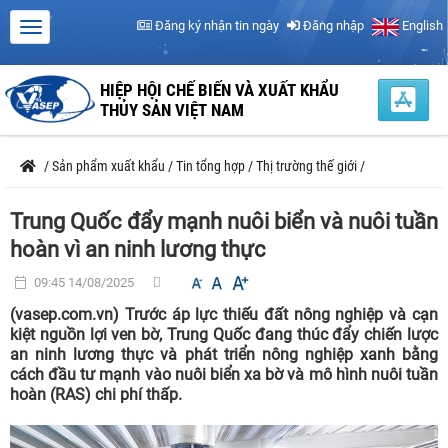
Đăng ký nhận tin ngày
Đăng nhập
English
HIỆP HỘI CHẾ BIẾN VÀ XUẤT KHẨU
THỦY SẢN VIỆT NAM
/
Sản phẩm xuất khẩu
/
Tin tổng hợp
/
Thị trường thế giới
/
Trung Quốc đẩy mạnh nuôi biển và nuôi tuần
hoàn vì an ninh lương thực
09:45 14/08/2025
(vasep.com.vn) Trước áp lực thiếu đất nông nghiệp và cạn
kiệt nguồn lợi ven bờ, Trung Quốc đang thúc đẩy chiến lược
an ninh lương thực và phát triển nông nghiệp xanh bằng
cách đầu tư mạnh vào nuôi biển xa bờ và mô hình nuôi tuần
hoàn (RAS) chi phí thấp.