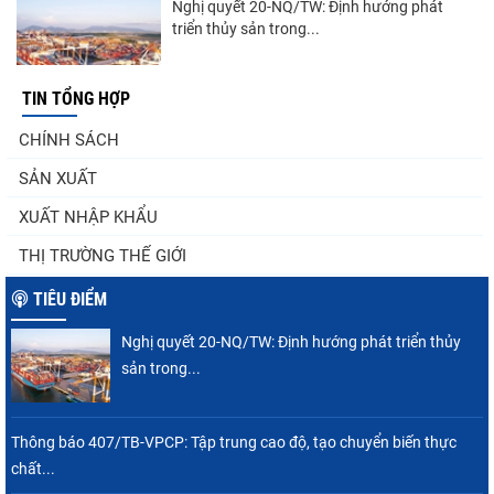
Nghị quyết 20-NQ/TW: Định hướng phát
triển thủy sản trong...
TIN TỔNG HỢP
Góp ý Dự thảo Luật An toàn thực phẩm
CHÍNH SÁCH
(sửa đổi)
SẢN XUẤT
XUẤT NHẬP KHẨU
Thuế Mục 301 và bài toán thích ứng của
THỊ TRƯỜNG THẾ GIỚI
tôm Việt tại thị...
TIÊU ĐIỂM
Nghị quyết 20-NQ/TW: Định hướng phát triển thủy
Nguồn cung giảm, giá cá rô phi Trung Quốc
sản trong...
tiếp tục tăng
Thông báo 407/TB-VPCP: Tập trung cao độ, tạo chuyển biến thực
chất...
Xuất khẩu cá ngừ Việt Nam sang Canada