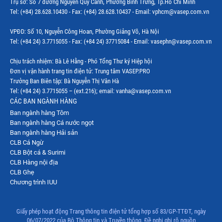
Trụ sở: Số 7 đường Nguyễn Quý Cảnh, Phường Bình Trưng, Tp.Hồ Chí Minh
Thị trường Indonesia
Tel: (+84) 28.628.10430 - Fax: (+84) 28.628.10437 - Email: vphcm@vasep.com.vn
Thị trường Mexico
VPĐD: Số 10, Nguyễn Công Hoan, Phường Giảng Võ, Hà Nội
Thị trường Mỹ
Tel: (+84 24) 3.7715055 - Fax: (+84 24) 37715084 - Email: vasephn@vasep.com.vn
Thị trường Nga
Chịu trách nhiệm: Bà Lê Hằng - Phó Tổng Thư ký Hiệp hội
Đơn vị vận hành trang tin điện tử: Trung tâm VASEP.PRO
Thị trường Hàn Quốc
Trưởng Ban Biên tập: Bà Nguyễn Thị Vân Hà
Tel: (+84 24) 3.7715055 – (ext.216); email: vanha@vasep.com.vn
Thị trường Nhật Bản
CÁC BAN NGÀNH HÀNG
Ban ngành hàng Tôm
Thị trường Thái Lan
Ban ngành hàng Cá nước ngọt
Thị trường Trung Quốc
Ban ngành hàng Hải sản
CLB Cá Ngừ
Thị trường Philippines
CLB Bột cá & Surimi
CLB Hàng nội địa
Thị trường Tây Ban Nha
CLB Ghẹ
Chương trình IUU
Thị trường thủy sản khác
Thị trường thủy sản thế giới
Giấy phép hoạt động Trang thông tin điện tử tổng hợp số 83/GP-TTĐT, ngày
06/07/2022 của Bộ Thông tin và Truyền thông. Đề nghị ghi rõ nguồn