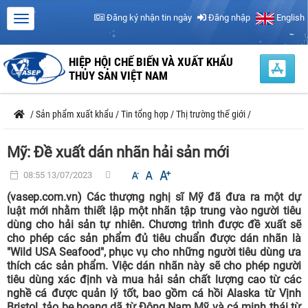
Đăng ký nhận tin ngày
Đăng nhập
English
HIỆP HỘI CHẾ BIẾN VÀ XUẤT KHẨU
THỦY SẢN VIỆT NAM
/
Sản phẩm xuất khẩu
/
Tin tổng hợp
/
Thị trường thế giới
/
Mỹ: Đề xuất dán nhãn hải sản mới
08:55 13/07/2023
(vasep.com.vn) Các thượng nghị sĩ Mỹ đã đưa ra một dự
luật mới nhằm thiết lập một nhãn tập trung vào người tiêu
dùng cho hải sản tự nhiên. Chương trình được đề xuất sẽ
cho phép các sản phẩm đủ tiêu chuẩn được dán nhãn là
"Wild USA Seafood", phục vụ cho những người tiêu dùng ưa
thích các sản phẩm. Việc dán nhãn này sẽ cho phép người
tiêu dùng xác định và mua hải sản chất lượng cao từ các
nghề cá được quản lý tốt, bao gồm cá hồi Alaska từ Vịnh
Bristol, tảo bẹ hoang dã từ Đông Nam Mỹ và cá minh thái từ