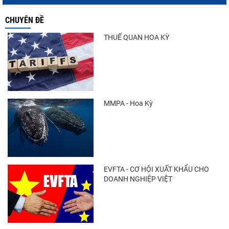
CHUYÊN ĐỀ
Xuất khẩu cá ngừ Việt Nam sang Canada
tăng nhẹ, áp lực mới...
THUẾ QUAN HOA KỲ
Trung Quốc tăng mạnh nhập khẩu mực,
trong khi nguồn cung...
MMPA - Hoa Kỳ
Điểm tin thủy sản thế giới ngày 3/8/2026
EVFTA - CƠ HỘI XUẤT KHẨU CHO
DOANH NGHIỆP VIỆT