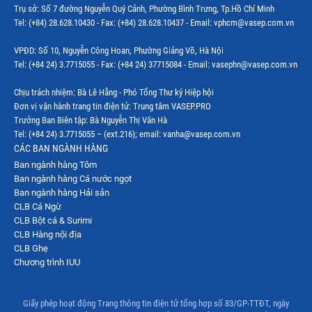
Trụ sở: Số 7 đường Nguyễn Quý Cảnh, Phường Bình Trưng, Tp.Hồ Chí Minh
Thị trường Indonesia
Tel: (+84) 28.628.10430 - Fax: (+84) 28.628.10437 - Email: vphcm@vasep.com.vn
Thị trường Mexico
VPĐD: Số 10, Nguyễn Công Hoan, Phường Giảng Võ, Hà Nội
Thị trường Mỹ
Tel: (+84 24) 3.7715055 - Fax: (+84 24) 37715084 - Email: vasephn@vasep.com.vn
Thị trường Nga
Chịu trách nhiệm: Bà Lê Hằng - Phó Tổng Thư ký Hiệp hội
Đơn vị vận hành trang tin điện tử: Trung tâm VASEP.PRO
Thị trường Hàn Quốc
Trưởng Ban Biên tập: Bà Nguyễn Thị Vân Hà
Tel: (+84 24) 3.7715055 – (ext.216); email: vanha@vasep.com.vn
Thị trường Nhật Bản
CÁC BAN NGÀNH HÀNG
Ban ngành hàng Tôm
Thị trường Thái Lan
Ban ngành hàng Cá nước ngọt
Thị trường Trung Quốc
Ban ngành hàng Hải sản
CLB Cá Ngừ
Thị trường Philippines
CLB Bột cá & Surimi
CLB Hàng nội địa
Thị trường Tây Ban Nha
CLB Ghẹ
Chương trình IUU
Thị trường thủy sản khác
Thị trường thủy sản thế giới
Giấy phép hoạt động Trang thông tin điện tử tổng hợp số 83/GP-TTĐT, ngày