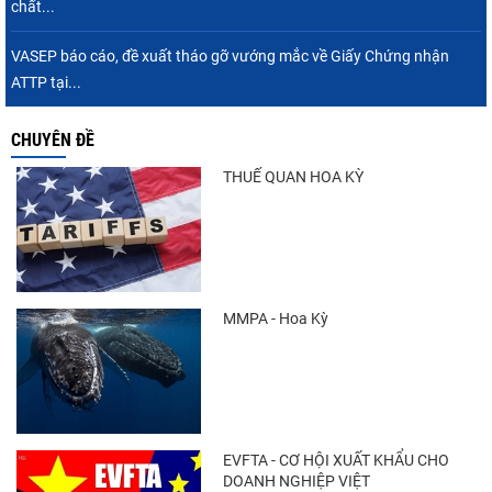
chất...
Xuất khẩu cá tra sang CPTPP: Mở rộng cơ
hội cho hàng giá trị...
VASEP báo cáo, đề xuất tháo gỡ vướng mắc về Giấy Chứng nhận
ATTP tại...
CHUYÊN ĐỀ
Xuất khẩu cá ngừ Việt Nam sang Canada
tăng nhẹ, áp lực mới...
THUẾ QUAN HOA KỲ
Trung Quốc tăng mạnh nhập khẩu mực,
trong khi nguồn cung...
MMPA - Hoa Kỳ
Điểm tin thủy sản thế giới ngày 3/8/2026
EVFTA - CƠ HỘI XUẤT KHẨU CHO
DOANH NGHIỆP VIỆT