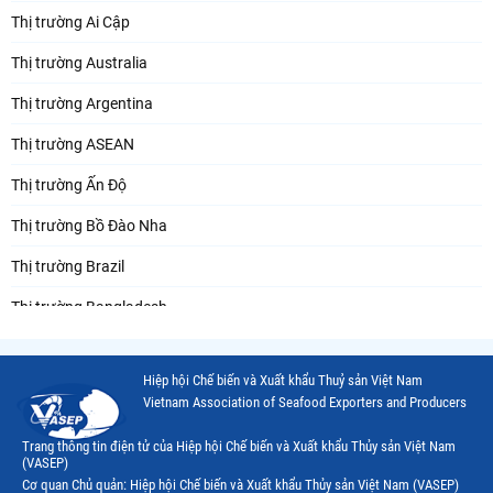
Thị trường Ai Cập
Thị trường Australia
Thị trường Argentina
Thị trường ASEAN
Thị trường Ấn Độ
Thị trường Bồ Đào Nha
Thị trường Brazil
Thị trường Bangladesh
Thị trường Chile
Hiệp hội Chế biến và Xuất khẩu Thuỷ sản Việt Nam
Thị trường Canada
Vietnam Association of Seafood Exporters and Producers
Thị trường Ecuador
Trang thông tin điện tử của Hiệp hội Chế biến và Xuất khẩu Thủy sản Việt Nam
(VASEP)
Thị trường EU
Cơ quan Chủ quản: Hiệp hội Chế biến và Xuất khẩu Thủy sản Việt Nam (VASEP)