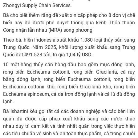
Zhongyi Supply Chain Services.
Bà cho biết thêm rằng đề xuất xin cấp phép cho 8 đơn vị chế
biến này đã được phê duyệt thông qua kênh Thỏa thuận
Công nhận lẫn nhau (MRA) song phương.
Theo bà, hiện Indonesia xuất khẩu 1.080 loại thủy sản sang
Trung Quốc. Năm 2025, khối lượng xuất khẩu sang Trung
Quốc đạt 491.528 tấn, trị giá 1,04 tỷ USD.
10 mặt hàng thủy sản hàng đầu bao gồm mực đông lạnh,
rong biển Eucheuma cottonii, rong biển Gracilaria, cá ruy
băng đông lạnh, rong biển Eucheuma cottonii, rong biển
Eucheuma cottonii khô, rong biển Gracilaria khô, rong biển
Eucheuma spinosum, cá da trơn đông lạnh và cá lù đù đông
lạnh.
Bà Ishartini kêu gọi tất cả các doanh nghiệp và các bên liên
quan đã được cấp phép xuất khẩu sang các nước khác
nhau duy trì cam kết và tính nhất quán trong việc thực hiện
các tiêu chuẩn vệ sinh và an toàn thực phẩm, cả trong chuỗi