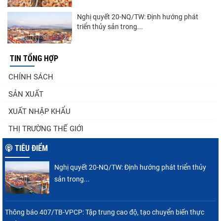
Nghị quyết 20-NQ/TW: Định hướng phát
triển thủy sản trong...
TIN TỔNG HỢP
Góp ý Dự thảo Luật An toàn thực phẩm
CHÍNH SÁCH
(sửa đổi)
SẢN XUẤT
XUẤT NHẬP KHẨU
Thuế Mục 301 và bài toán thích ứng của
THỊ TRƯỜNG THẾ GIỚI
tôm Việt tại thị...
TIÊU ĐIỂM
Nghị quyết 20-NQ/TW: Định hướng phát triển thủy
Nguồn cung giảm, giá cá rô phi Trung Quốc
sản trong...
tiếp tục tăng
Thông báo 407/TB-VPCP: Tập trung cao độ, tạo chuyển biến thực