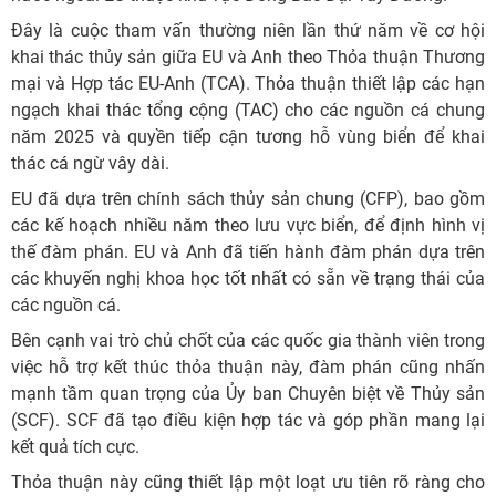
Đây là cuộc tham vấn thường niên lần thứ năm về cơ hội
khai thác thủy sản giữa EU và Anh theo Thỏa thuận Thương
mại và Hợp tác EU-Anh (TCA). Thỏa thuận thiết lập các hạn
ngạch khai thác tổng cộng (TAC) cho các nguồn cá chung
năm 2025 và quyền tiếp cận tương hỗ vùng biển để khai
thác cá ngừ vây dài.
EU đã dựa trên chính sách thủy sản chung (CFP), bao gồm
các kế hoạch nhiều năm theo lưu vực biển, để định hình vị
thế đàm phán. EU và Anh đã tiến hành đàm phán dựa trên
các khuyến nghị khoa học tốt nhất có sẵn về trạng thái của
các nguồn cá.
Bên cạnh vai trò chủ chốt của các quốc gia thành viên trong
việc hỗ trợ kết thúc thỏa thuận này, đàm phán cũng nhấn
mạnh tầm quan trọng của Ủy ban Chuyên biệt về Thủy sản
(SCF). SCF đã tạo điều kiện hợp tác và góp phần mang lại
kết quả tích cực.
Thỏa thuận này cũng thiết lập một loạt ưu tiên rõ ràng cho