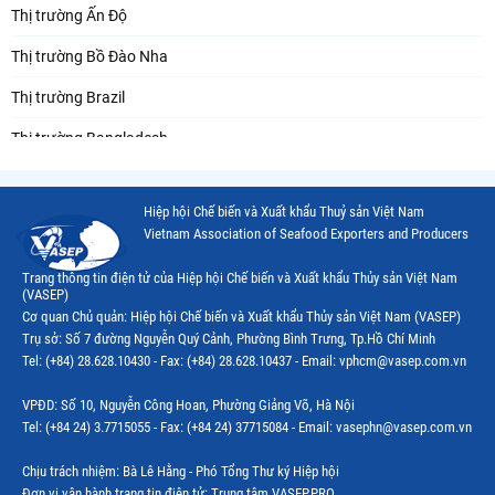
Thị trường Ấn Độ
Thị trường Bồ Đào Nha
Thị trường Brazil
Thị trường Bangladesh
Thị trường Chile
Hiệp hội Chế biến và Xuất khẩu Thuỷ sản Việt Nam
Thị trường Canada
Vietnam Association of Seafood Exporters and Producers
Thị trường Ecuador
Trang thông tin điện tử của Hiệp hội Chế biến và Xuất khẩu Thủy sản Việt Nam
(VASEP)
Thị trường EU
Cơ quan Chủ quản: Hiệp hội Chế biến và Xuất khẩu Thủy sản Việt Nam (VASEP)
Trụ sở: Số 7 đường Nguyễn Quý Cảnh, Phường Bình Trưng, Tp.Hồ Chí Minh
Thị trường Indonesia
Tel: (+84) 28.628.10430 - Fax: (+84) 28.628.10437 - Email: vphcm@vasep.com.vn
Thị trường Mexico
VPĐD: Số 10, Nguyễn Công Hoan, Phường Giảng Võ, Hà Nội
Thị trường Mỹ
Tel: (+84 24) 3.7715055 - Fax: (+84 24) 37715084 - Email: vasephn@vasep.com.vn
Thị trường Nga
Chịu trách nhiệm: Bà Lê Hằng - Phó Tổng Thư ký Hiệp hội
Đơn vị vận hành trang tin điện tử: Trung tâm VASEP.PRO