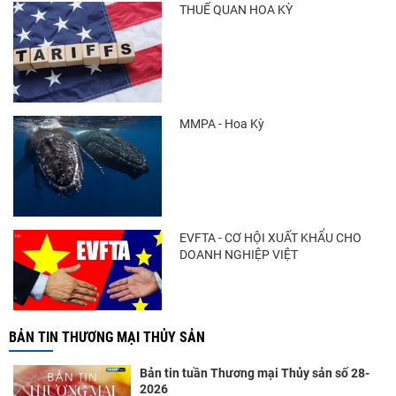
THUẾ QUAN HOA KỲ
Còn chưa đầy 3 tuần đến Vietfish 2026: Sẵn
sàng cho chuỗi...
MMPA - Hoa Kỳ
Doanh nghiệp thủy sản cùng lúc đối mặt
nhiều áp lực
EVFTA - CƠ HỘI XUẤT KHẨU CHO
DOANH NGHIỆP VIỆT
BẢN TIN THƯƠNG MẠI THỦY SẢN
Bản tin tuần Thương mại Thủy sản số 28-
2026