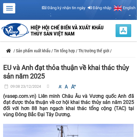
Đăng ký nhận tin ngày
Đăng nhập
English
HIỆP HỘI CHẾ BIẾN VÀ XUẤT KHẨU
THỦY SẢN VIỆT NAM
/
Sản phẩm xuất khẩu
/
Tin tổng hợp
/
Thị trường thế giới
/
EU và Anh đạt thỏa thuận về khai thác thủy
sản năm 2025
09:08 23/12/2024
(vasep.com.vn) Liên minh Châu Âu và Vương quốc Anh đã
đạt được thỏa thuận về cơ hội khai thác thủy sản năm 2025
đối với hơn 88 hạn ngạch khai thác tổng cộng (TAC) tại
vùng Đông Bắc Đại Tây Dương.