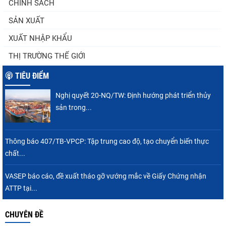
CHÍNH SÁCH
tôm Việt tại thị...
SẢN XUẤT
XUẤT NHẬP KHẨU
Nguồn cung giảm, giá cá rô phi Trung Quốc
THỊ TRƯỜNG THẾ GIỚI
tiếp tục tăng
TIÊU ĐIỂM
Nghị quyết 20-NQ/TW: Định hướng phát triển thủy
Điểm tin thủy sản thế giới ngày 3/8/2026
sản trong...
Thông báo 407/TB-VPCP: Tập trung cao độ, tạo chuyển biến thực
chất...
Trung Quốc tăng mạnh nhập khẩu mực,
trong khi nguồn cung...
VASEP báo cáo, đề xuất tháo gỡ vướng mắc về Giấy Chứng nhận
ATTP tại...
CHUYÊN ĐỀ
Thông báo 407/TB-VPCP: Tập trung cao độ,
tạo chuyển biến...