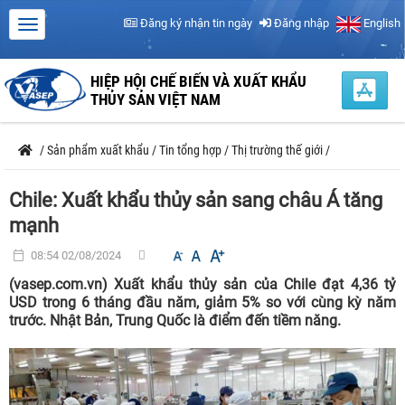
Đăng ký nhận tin ngày
Đăng nhập
English
HIỆP HỘI CHẾ BIẾN VÀ XUẤT KHẨU
THỦY SẢN VIỆT NAM
/
Sản phẩm xuất khẩu
/
Tin tổng hợp
/
Thị trường thế giới
/
Chile: Xuất khẩu thủy sản sang châu Á tăng
mạnh
08:54 02/08/2024
(vasep.com.vn) Xuất khẩu thủy sản của Chile đạt 4,36 tỷ
USD trong 6 tháng đầu năm, giảm 5% so với cùng kỳ năm
trước. Nhật Bản, Trung Quốc là điểm đến tiềm năng.