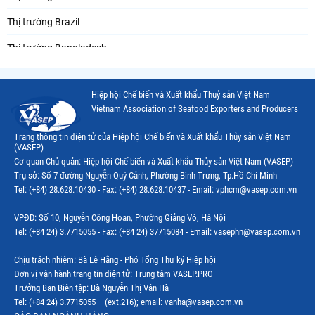
Thị trường Brazil
Thị trường Bangladesh
Thị trường Chile
Hiệp hội Chế biến và Xuất khẩu Thuỷ sản Việt Nam
Thị trường Canada
Vietnam Association of Seafood Exporters and Producers
Thị trường Ecuador
Trang thông tin điện tử của Hiệp hội Chế biến và Xuất khẩu Thủy sản Việt Nam
(VASEP)
Thị trường EU
Cơ quan Chủ quản: Hiệp hội Chế biến và Xuất khẩu Thủy sản Việt Nam (VASEP)
Trụ sở: Số 7 đường Nguyễn Quý Cảnh, Phường Bình Trưng, Tp.Hồ Chí Minh
Thị trường Indonesia
Tel: (+84) 28.628.10430 - Fax: (+84) 28.628.10437 - Email: vphcm@vasep.com.vn
Thị trường Mexico
VPĐD: Số 10, Nguyễn Công Hoan, Phường Giảng Võ, Hà Nội
Thị trường Mỹ
Tel: (+84 24) 3.7715055 - Fax: (+84 24) 37715084 - Email: vasephn@vasep.com.vn
Thị trường Nga
Chịu trách nhiệm: Bà Lê Hằng - Phó Tổng Thư ký Hiệp hội
Đơn vị vận hành trang tin điện tử: Trung tâm VASEP.PRO
Thị trường Hàn Quốc
Trưởng Ban Biên tập: Bà Nguyễn Thị Vân Hà
Tel: (+84 24) 3.7715055 – (ext.216); email: vanha@vasep.com.vn
Thị trường Nhật Bản