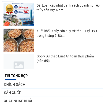
Đài Loan cập nhật danh sách doanh nghiệp
thủy sản Việt Nam...
Xuất khẩu thủy sản duy trì trên 1,1 tỷ USD
trong tháng 7: Đà...
Góp ý Dự thảo Luật An toàn thực phẩm
(sửa đổi)
TIN TỔNG HỢP
Nghị quyết 20-NQ/TW: Định hướng phát
CHÍNH SÁCH
triển thủy sản trong...
SẢN XUẤT
XUẤT NHẬP KHẨU