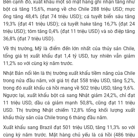
Bên cạnh đó, xuất khẩu một số mặt hàng ghi nhận tăng như
bột cá tăng 15,6%, mang về cho Chile 288 triệu USD; mực
ống tăng 48,4% (đạt 74 triệu USD); cá tuyết biển sâu tăng
19,3% (đạt 41 triệu USD); cá tuyết hake tăng 16,7% (đạt 24
triệu USD); tôm tăng 0,4% (đạt 11 triệu USD) và sò điệp tăng
36,8% (đạt 7 triệu USD).
Về thị trường, Mỹ là điểm đến lớn nhất của thủy sản Chile,
tổng giá trị xuất khẩu đạt 1,4 tỷ USD, tuy nhiên vẫn giảm
11,2% so với cùng kỳ năm trước.
Nhật Bản nổi lên là thị trường xuất khẩu tiềm năng của Chile
trong nửa đầu năm, với giá trị đạt 558 triệu USD, tăng 5,2%,
trong đó xuất khẩu cá hồi mang về 502 triệu USD, tăng 9,6%.
Ngược lại, xuất khẩu bột cá sang Nhật giảm 24,2%, chỉ đạt
11 triệu USD, dầu cá giảm mạnh 50,8%, cũng đạt 11 triệu
USD. Thị trường Nhật chiếm 12,8% tổng khối lượng xuất
khẩu thủy sản của Chile trong 6 tháng đầu năm.
Xuất khẩu sang Brazil đạt 501 triệu USD, tăng 11,3% so với
cùng kỳ năm trước. Mặt hàng chủ yếu là cá hồi (486 triệu