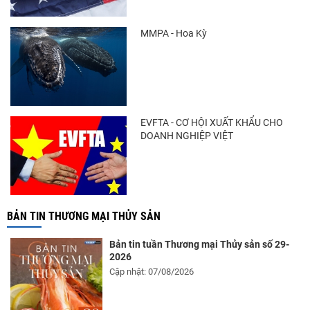
tăng nhẹ, áp lực mới...
MMPA - Hoa Kỳ
Thông báo 407/TB-VPCP: Tập trung cao độ,
tạo chuyển biến...
EVFTA - CƠ HỘI XUẤT KHẨU CHO
DOANH NGHIỆP VIỆT
BẢN TIN THƯƠNG MẠI THỦY SẢN
Bản tin tuần Thương mại Thủy sản số 29-
2026
Cập nhật: 07/08/2026