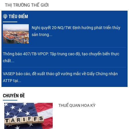
Thuế Mục 301 và bài toán thích ứng của
THỊ TRƯỜNG THẾ GIỚI
tôm Việt tại thị...
TIÊU ĐIỂM
Nghị quyết 20-NQ/TW: Định hướng phát triển thủy
Nguồn cung giảm, giá cá rô phi Trung Quốc
sản trong...
tiếp tục tăng
Thông báo 407/TB-VPCP: Tập trung cao độ, tạo chuyển biến thực
chất...
Điểm tin thủy sản thế giới ngày 3/8/2026
VASEP báo cáo, đề xuất tháo gỡ vướng mắc về Giấy Chứng nhận
ATTP tại...
CHUYÊN ĐỀ
Trung Quốc tăng mạnh nhập khẩu mực,
trong khi nguồn cung...
THUẾ QUAN HOA KỲ
Xuất khẩu cá ngừ Việt Nam sang Canada