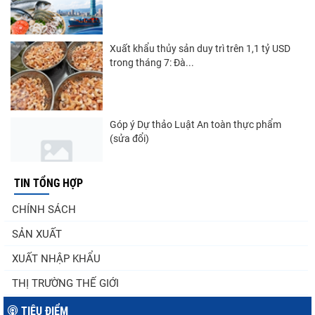
Xuất khẩu thủy sản duy trì trên 1,1 tỷ USD
trong tháng 7: Đà...
Góp ý Dự thảo Luật An toàn thực phẩm
(sửa đổi)
TIN TỔNG HỢP
Nghị quyết 20-NQ/TW: Định hướng phát
CHÍNH SÁCH
triển thủy sản trong...
SẢN XUẤT
XUẤT NHẬP KHẨU
Thuế Mục 301 và bài toán thích ứng của
THỊ TRƯỜNG THẾ GIỚI
tôm Việt tại thị...
TIÊU ĐIỂM