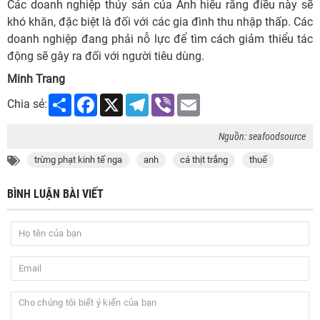
Các doanh nghiệp thủy sản của Anh hiểu rằng điều này sẽ
khó khăn, đặc biệt là đối với các gia đình thu nhập thấp. Các
doanh nghiệp đang phải nỗ lực để tìm cách giảm thiểu tác
động sẽ gây ra đối với người tiêu dùng.
Minh Trang
Share
Facebook
X
Telegram
Viber
Email
Chia sẻ:
Nguồn: seafoodsource
trừng phạt kinh tế nga
anh
cá thịt trắng
thuế
BÌNH LUẬN BÀI VIẾT