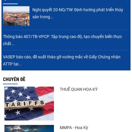
Nghị quyết 20-NQ/TW: Định hướng phát triển thủy
Nguồn cung giảm, giá cá rô phi Trung Quốc
sản trong...
tiếp tục tăng
Thông báo 407/TB-VPCP: Tập trung cao độ, tạo chuyển biến thực
chất...
Điểm tin thủy sản thế giới ngày 3/8/2026
VASEP báo cáo, đề xuất tháo gỡ vướng mắc về Giấy Chứng nhận
ATTP tại...
CHUYÊN ĐỀ
Trung Quốc tăng mạnh nhập khẩu mực,
trong khi nguồn cung...
THUẾ QUAN HOA KỲ
Thông báo 407/TB-VPCP: Tập trung cao độ,
tạo chuyển biến...
MMPA - Hoa Kỳ