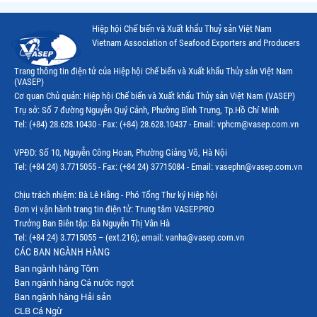
Thị trường Chile
Hiệp hội Chế biến và Xuất khẩu Thuỷ sản Việt Nam
Thị trường Canada
Vietnam Association of Seafood Exporters and Producers
Thị trường Ecuador
Trang thông tin điện tử của Hiệp hội Chế biến và Xuất khẩu Thủy sản Việt Nam
(VASEP)
Thị trường EU
Cơ quan Chủ quản: Hiệp hội Chế biến và Xuất khẩu Thủy sản Việt Nam (VASEP)
Trụ sở: Số 7 đường Nguyễn Quý Cảnh, Phường Bình Trưng, Tp.Hồ Chí Minh
Thị trường Indonesia
Tel: (+84) 28.628.10430 - Fax: (+84) 28.628.10437 - Email: vphcm@vasep.com.vn
Thị trường Mexico
VPĐD: Số 10, Nguyễn Công Hoan, Phường Giảng Võ, Hà Nội
Thị trường Mỹ
Tel: (+84 24) 3.7715055 - Fax: (+84 24) 37715084 - Email: vasephn@vasep.com.vn
Thị trường Nga
Chịu trách nhiệm: Bà Lê Hằng - Phó Tổng Thư ký Hiệp hội
Đơn vị vận hành trang tin điện tử: Trung tâm VASEP.PRO
Thị trường Hàn Quốc
Trưởng Ban Biên tập: Bà Nguyễn Thị Vân Hà
Tel: (+84 24) 3.7715055 – (ext.216); email: vanha@vasep.com.vn
Thị trường Nhật Bản
CÁC BAN NGÀNH HÀNG
Ban ngành hàng Tôm
Thị trường Thái Lan
Ban ngành hàng Cá nước ngọt
Thị trường Trung Quốc
Ban ngành hàng Hải sản
CLB Cá Ngừ