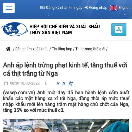
Đăng ký nhận tin ngày
Đăng nhập
English
HIỆP HỘI CHẾ BIẾN VÀ XUẤT KHẨU
THỦY SẢN VIỆT NAM
/
Sản phẩm xuất khẩu
/
Tin tổng hợp
/
Thị trường thế giới
/
Anh áp lệnh trừng phạt kinh tế, tăng thuế với
cá thịt trắng từ Nga
08:39 18/03/2022
(vasep.com.vn) Anh mới đây đã ban hành lệnh cấm xuất
khẩu các mặt hàng xa xỉ tới Nga, đồng thời áp mức thuế
nhập khẩu mới lên hàng trăm mặt hàng chủ chốt của Nga,
tăng 35% so với mức thuế cũ.