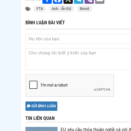
FTA
Anh - Ấn Độ
Brexit
BÌNH LUẬN BÀI VIẾT
GỬI BÌNH LUẬN
TIN LIÊN QUAN
EU yêu cầu thỏa thuận nghề cá với 