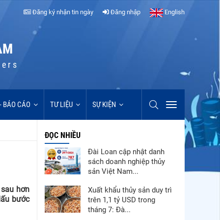
Đăng ký nhận tin ngày
Đăng nhập
English
AM
cers
 - BÁO CÁO
TƯ LIỆU
SỰ KIỆN
ĐỌC NHIỀU
Đài Loan cập nhật danh
sách doanh nghiệp thủy
sản Việt Nam...
 sau hơn
Xuất khẩu thủy sản duy trì
dấu bước
trên 1,1 tỷ USD trong
tháng 7: Đà...