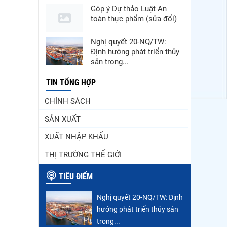
Góp ý Dự thảo Luật An
toàn thực phẩm (sửa đổi)
Nghị quyết 20-NQ/TW:
Định hướng phát triển thủy
sản trong...
Thuế Mục 301 và bài toán
TIN TỔNG HỢP
thích ứng của tôm Việt tại
CHÍNH SÁCH
thị...
SẢN XUẤT
Nguồn cung giảm, giá cá
rô phi Trung Quốc tiếp tục
XUẤT NHẬP KHẨU
tăng
THỊ TRƯỜNG THẾ GIỚI
Điểm tin thủy sản thế giới
ngày 3/8/2026
TIÊU ĐIỂM
Trung Quốc tăng mạnh
Nghị quyết 20-NQ/TW: Định
nhập khẩu mực, trong khi
hướng phát triển thủy sản
nguồn cung...
trong...