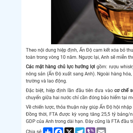
Theo nội dung hiệp định, Ấn Độ cam kết xóa bỏ th
toàn trong vòng 10 năm. Ngược lại, Anh sẽ miễn t
Các mặt hàng chủ lực hưởng lợi
gồm: rượu whisky
nông sản (Ấn Độ xuất sang Anh). Ngoài hàng hóa, 
trường và lao động.
Đặc biệt, hiệp định lần đầu tiên đưa vào
cơ chế s
chuyển giữa hai nước chỉ cần đóng bảo hiểm tại mộ
Về chiến lược, thỏa thuận này giúp Ấn Độ hội nhập
Đồng thời, FTA được kỳ vọng tăng 25,5 tỷ bảng
GDP của Anh trong dài hạn. Đây cũng là FTA đầu ti
Share
Facebook
X
Telegram
Viber
Email
Chia sẻ: