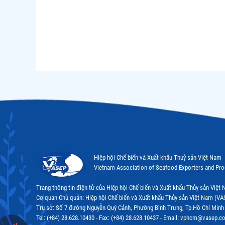
Hiệp hội Chế biến và Xuất khẩu Thuỷ sản Việt Nam
Vietnam Association of Seafood Exporters and Pr
Trang thông tin điện tử của Hiệp hội Chế biến và Xuất khẩu Thủy sản Việ
Cơ quan Chủ quản: Hiệp hội Chế biến và Xuất khẩu Thủy sản Việt Nam (VA
Trụ sở: Số 7 đường Nguyễn Quý Cảnh, Phường Bình Trưng, Tp.Hồ Chí Minh
Tel: (+84) 28.628.10430 - Fax: (+84) 28.628.10437 - Email: vphcm@vasep.c