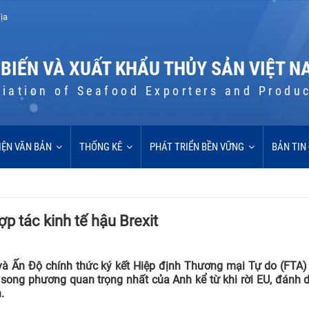
ịa
 BIẾN VÀ XUẤT KHẨU THỦY SẢN VIỆT N
iation of Seafood Exporters and Produ
IỆN VĂN BẢN
THỐNG KÊ
PHÁT TRIỂN BỀN VỮNG
BẢN TIN
ợp tác kinh tế hậu Brexit
à Ấn Độ chính thức ký kết Hiệp định Thương mại Tự do (FTA)
song phương quan trọng nhất của Anh kể từ khi rời EU, đánh 
.