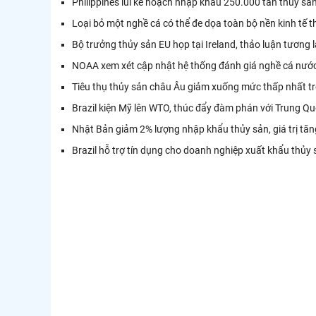
Philippines lùi kế hoạch nhập khẩu 250.000 tấn thủy sả
Loại bỏ một nghề cá có thể đe dọa toàn bộ nền kinh tế 
Bộ trưởng thủy sản EU họp tại Ireland, thảo luận tương 
NOAA xem xét cập nhật hệ thống đánh giá nghề cá nư
Tiêu thụ thủy sản châu Âu giảm xuống mức thấp nhất 
Brazil kiện Mỹ lên WTO, thúc đẩy đàm phán với Trung Q
Nhật Bản giảm 2% lượng nhập khẩu thủy sản, giá trị tă
Brazil hỗ trợ tín dụng cho doanh nghiệp xuất khẩu thủy