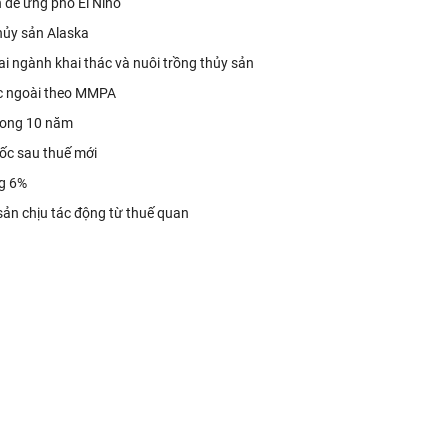
n để ứng phó El Niño
thủy sản Alaska
lai ngành khai thác và nuôi trồng thủy sản
ớc ngoài theo MMPA
trong 10 năm
uốc sau thuế mới
ng 6%
 sản chịu tác động từ thuế quan