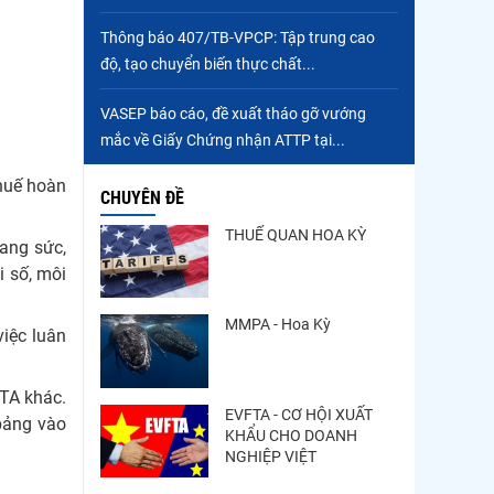
Xuất khẩu cá ngừ Việt
Nam sang Canada tăng
Thông báo 407/TB-VPCP: Tập trung cao
nhẹ, áp lực mới...
độ, tạo chuyển biến thực chất...
Thông báo 407/TB-VPCP:
VASEP báo cáo, đề xuất tháo gỡ vướng
Tập trung cao độ, tạo
mắc về Giấy Chứng nhận ATTP tại...
chuyển biến...
thuế hoàn
CHUYÊN ĐỀ
THUẾ QUAN HOA KỲ
rang sức,
i số, môi
MMPA - Hoa Kỳ
iệc luân
FTA khác.
EVFTA - CƠ HỘI XUẤT
bảng vào
KHẨU CHO DOANH
NGHIỆP VIỆT