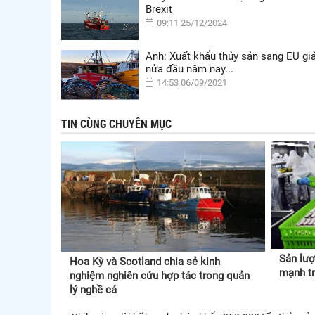
Brexit
09:11 25/12/2024
Anh: Xuất khẩu thủy sản sang EU gi
nửa đầu năm nay...
14:53 06/09/2021
TIN CÙNG CHUYÊN MỤC
Sản lượ
Hoa Kỳ và Scotland chia sẻ kinh
mạnh t
nghiệm nghiên cứu hợp tác trong quản
lý nghề cá