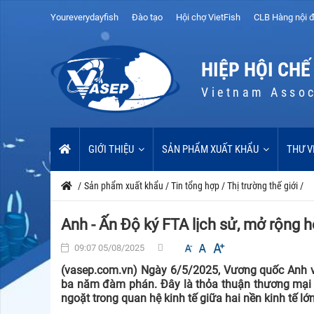
Youreverydayfish
Đào tạo
Hội chợ VietFish
CLB Hàng nội đ
HIỆP HỘI CHẾ
Vietnam Assoc
GIỚI THIỆU
SẢN PHẨM XUẤT KHẨU
THƯ V
/
Sản phẩm xuất khẩu
/
Tin tổng hợp
/
Thị trường thế giới
/
Anh - Ấn Độ ký FTA lịch sử, mở rộng h
09:07 05/08/2025
(vasep.com.vn) Ngày 6/5/2025, Vương quốc Anh v
ba năm đàm phán. Đây là thỏa thuận thương mại 
ngoặt trong quan hệ kinh tế giữa hai nền kinh tế lớn