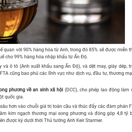
uế quan với 90% hàng hóa từ Anh, trong đó 85% sẽ được miễn 
huế cho 99% hàng hóa nhập khẩu từ Ấn Độ.
 và ô tô (Anh xuất khẩu sang Ấn Độ), và dệt may, giày dép, t
FTA cũng bao phủ các lĩnh vực như dịch vụ, đầu tư, thương mạ
ong phương về an sinh xã hội
(DCC), cho phép lao động làm v
t quốc gia.
 sâu hơn vào chuỗi giá trị toàn cầu và thúc đẩy các đàm phán 
/năm kim ngạch thương mại song phương và đóng góp 4,8 tỷ 
ên được ký dưới thời Thủ tướng Anh Keir Starmer.