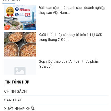
Đài Loan cập nhật danh sách doanh nghiệp
thủy sản Việt Nam...
Xuất khẩu thủy sản duy trì trên 1,1 tỷ USD
trong tháng 7: Đà...
Góp ý Dự thảo Luật An toàn thực phẩm
(sửa đổi)
TIN TỔNG HỢP
Nghị quyết 20-NQ/TW: Định hướng phát
CHÍNH SÁCH
triển thủy sản trong...
SẢN XUẤT
XUẤT NHẬP KHẨU