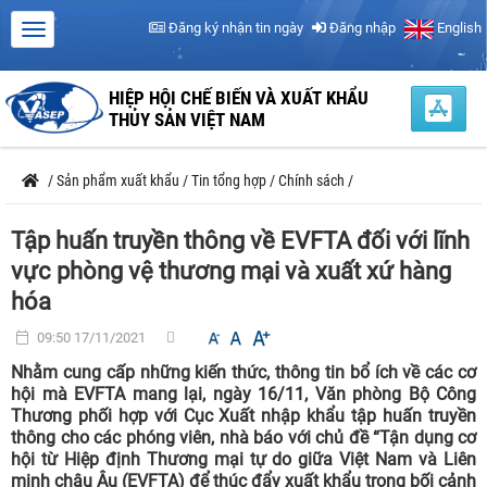
Đăng ký nhận tin ngày
Đăng nhập
English
HIỆP HỘI CHẾ BIẾN VÀ XUẤT KHẨU
THỦY SẢN VIỆT NAM
/
Sản phẩm xuất khẩu
/
Tin tổng hợp
/
Chính sách
/
Tập huấn truyền thông về EVFTA đối với lĩnh
vực phòng vệ thương mại và xuất xứ hàng
hóa
09:50 17/11/2021
Nhằm cung cấp những kiến thức, thông tin bổ ích về các cơ
hội mà EVFTA mang lại, ngày 16/11, Văn phòng Bộ Công
Thương phối hợp với Cục Xuất nhập khẩu tập huấn truyền
thông cho các phóng viên, nhà báo với chủ đề “Tận dụng cơ
hội từ Hiệp định Thương mại tự do giữa Việt Nam và Liên
minh châu Âu (EVFTA) để thúc đẩy xuất khẩu trong bối cảnh