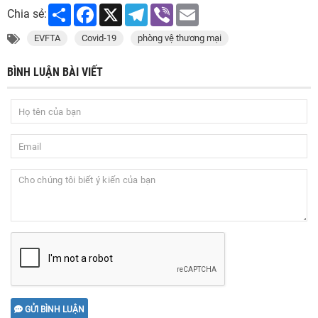
Share
Facebook
X
Telegram
Viber
Email
Chia sẻ:
EVFTA
Covid-19
phòng vệ thương mại
BÌNH LUẬN BÀI VIẾT
GỬI BÌNH LUẬN