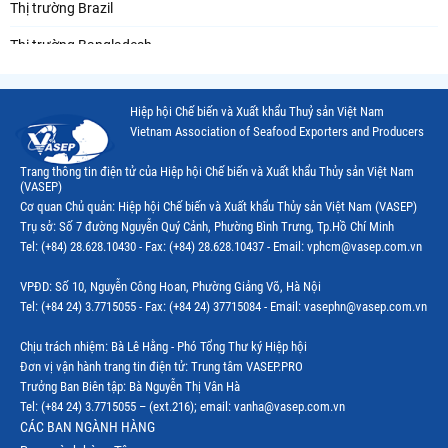
Thị trường Brazil
Thị trường Bangladesh
Thị trường Chile
Hiệp hội Chế biến và Xuất khẩu Thuỷ sản Việt Nam
Thị trường Canada
Vietnam Association of Seafood Exporters and Producers
Thị trường Ecuador
Trang thông tin điện tử của Hiệp hội Chế biến và Xuất khẩu Thủy sản Việt Nam
(VASEP)
Thị trường EU
Cơ quan Chủ quản: Hiệp hội Chế biến và Xuất khẩu Thủy sản Việt Nam (VASEP)
Trụ sở: Số 7 đường Nguyễn Quý Cảnh, Phường Bình Trưng, Tp.Hồ Chí Minh
Thị trường Indonesia
Tel: (+84) 28.628.10430 - Fax: (+84) 28.628.10437 - Email: vphcm@vasep.com.vn
Thị trường Mexico
VPĐD: Số 10, Nguyễn Công Hoan, Phường Giảng Võ, Hà Nội
Thị trường Mỹ
Tel: (+84 24) 3.7715055 - Fax: (+84 24) 37715084 - Email: vasephn@vasep.com.vn
Thị trường Nga
Chịu trách nhiệm: Bà Lê Hằng - Phó Tổng Thư ký Hiệp hội
Đơn vị vận hành trang tin điện tử: Trung tâm VASEP.PRO
Thị trường Hàn Quốc
Trưởng Ban Biên tập: Bà Nguyễn Thị Vân Hà
Tel: (+84 24) 3.7715055 – (ext.216); email: vanha@vasep.com.vn
Thị trường Nhật Bản
CÁC BAN NGÀNH HÀNG