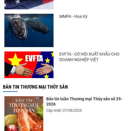
Xuất khẩu cá ngừ Việt Nam sang Canada
tăng nhẹ, áp lực mới...
MMPA - Hoa Kỳ
Thông báo 407/TB-VPCP: Tập trung cao độ,
tạo chuyển biến...
EVFTA - CƠ HỘI XUẤT KHẨU CHO
DOANH NGHIỆP VIỆT
BẢN TIN THƯƠNG MẠI THỦY SẢN
Bản tin tuần Thương mại Thủy sản số 29-
2026
Cập nhật: 07/08/2026