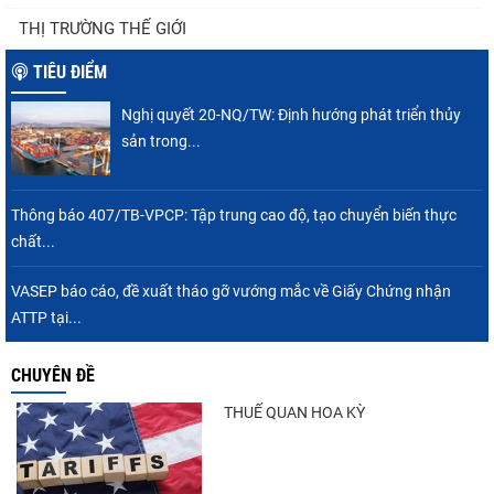
Thuế Mục 301 và bài toán thích ứng của
THỊ TRƯỜNG THẾ GIỚI
tôm Việt tại thị...
TIÊU ĐIỂM
Nghị quyết 20-NQ/TW: Định hướng phát triển thủy
Nguồn cung giảm, giá cá rô phi Trung Quốc
sản trong...
tiếp tục tăng
Thông báo 407/TB-VPCP: Tập trung cao độ, tạo chuyển biến thực
chất...
Điểm tin thủy sản thế giới ngày 3/8/2026
VASEP báo cáo, đề xuất tháo gỡ vướng mắc về Giấy Chứng nhận
ATTP tại...
CHUYÊN ĐỀ
Trung Quốc tăng mạnh nhập khẩu mực,
trong khi nguồn cung...
THUẾ QUAN HOA KỲ