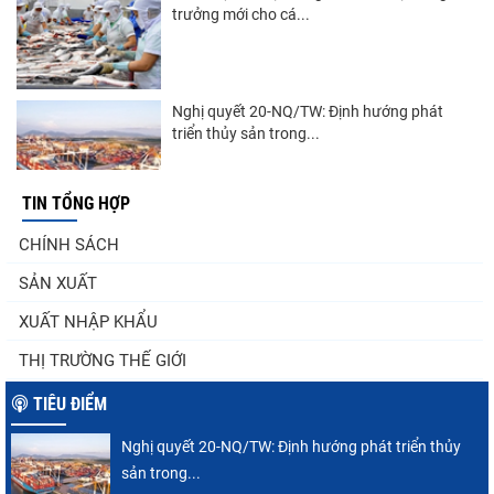
trưởng mới cho cá...
Nghị quyết 20-NQ/TW: Định hướng phát
triển thủy sản trong...
TIN TỔNG HỢP
Góp ý Dự thảo Luật An toàn thực phẩm
CHÍNH SÁCH
(sửa đổi)
SẢN XUẤT
XUẤT NHẬP KHẨU
Thuế Mục 301 và bài toán thích ứng của
THỊ TRƯỜNG THẾ GIỚI
tôm Việt tại thị...
TIÊU ĐIỂM
Nghị quyết 20-NQ/TW: Định hướng phát triển thủy
VASEP chào đón Công ty Cổ phần Thương
sản trong...
mại Sim Ba gia nhập...