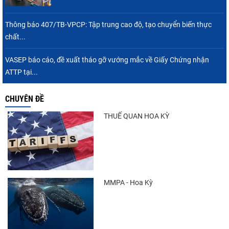
Thông báo 407/TB-VPCP: Tập trung cao độ, tạo chuyển biến thực
chất...
Nguồn cung giảm, giá cá rô phi Trung Quốc
tiếp tục tăng
VASEP báo cáo, đề xuất tháo gỡ vướng mắc về Giấy Chứng nhận
ATTP tại...
CHUYÊN ĐỀ
Nhập khẩu tôm của Mỹ phục hồi trong
tháng 5/2026
THUẾ QUAN HOA KỲ
Trung Quốc tăng mạnh nhập khẩu mực,
trong khi nguồn cung...
MMPA - Hoa Kỳ
Điểm tin thủy sản thế giới ngày 3/8/2026