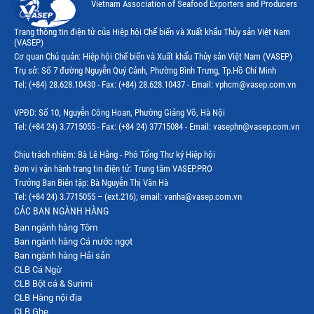
Vietnam Association of Seafood Exporters and Producers
Thị trường Ecuador
Trang thông tin điện tử của Hiệp hội Chế biến và Xuất khẩu Thủy sản Việt Nam
(VASEP)
Thị trường EU
Cơ quan Chủ quản: Hiệp hội Chế biến và Xuất khẩu Thủy sản Việt Nam (VASEP)
Trụ sở: Số 7 đường Nguyễn Quý Cảnh, Phường Bình Trưng, Tp.Hồ Chí Minh
Thị trường Indonesia
Tel: (+84) 28.628.10430 - Fax: (+84) 28.628.10437 - Email: vphcm@vasep.com.vn
Thị trường Mexico
VPĐD: Số 10, Nguyễn Công Hoan, Phường Giảng Võ, Hà Nội
Thị trường Mỹ
Tel: (+84 24) 3.7715055 - Fax: (+84 24) 37715084 - Email: vasephn@vasep.com.vn
Thị trường Nga
Chịu trách nhiệm: Bà Lê Hằng - Phó Tổng Thư ký Hiệp hội
Đơn vị vận hành trang tin điện tử: Trung tâm VASEP.PRO
Thị trường Hàn Quốc
Trưởng Ban Biên tập: Bà Nguyễn Thị Vân Hà
Tel: (+84 24) 3.7715055 – (ext.216); email: vanha@vasep.com.vn
Thị trường Nhật Bản
CÁC BAN NGÀNH HÀNG
Ban ngành hàng Tôm
Thị trường Thái Lan
Ban ngành hàng Cá nước ngọt
Thị trường Trung Quốc
Ban ngành hàng Hải sản
CLB Cá Ngừ
Thị trường Philippines
CLB Bột cá & Surimi
CLB Hàng nội địa
Thị trường Tây Ban Nha
CLB Ghẹ