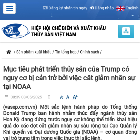
Đăng ký nhận tin ngày
Đăng nhập
English
HIỆP HỘI CHẾ BIẾN VÀ XUẤT KHẨU
THỦY SẢN VIỆT NAM
/
Sản phẩm xuất khẩu
/
Tin tổng hợp
/
Chính sách
/
Mục tiêu phát triển thủy sản của Trump có
nguy cơ bị cản trở bởi việc cắt giảm nhân sự
tại NOAA
08:39 08/05/2025
(vasep.com.vn) Một sắc lệnh hành pháp do Tổng thống
Donald Trump ban hành nhằm thúc đẩy ngành thủy sản
Hoa Kỳ đang đứng trước nguy cơ không thể triển khai hiệu
quả do các đợt cắt giảm nhân sự sâu rộng tại Cục Quản lý
Khí quyển và Đại dương Quốc gia (NOAA) – cơ quan đóng
vai trò trung tâm trong việc thực thi sắc lệnh.