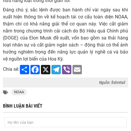
hưu hàng loạt trong thời gian tới.
Đáng chú ý, sắc lệnh được ban hành chỉ vài ngày sau khi
xuất hiện thông tin về kế hoạch tái cơ cấu toàn diện NOAA,
thậm chí có khả năng giải thể cơ quan này. Việc cắt giảm
nằm trong chương trình cải cách do Bộ Hiệu quả Chính phủ
(DOGE) của Elon Musk đề xuất, vốn bao gồm sa thải hàng
loạt nhân sự và cắt giảm ngân sách – động thái có thể ảnh
hưởng nghiêm trọng đến năng lực quản lý nghề cá và bảo
vệ nguồn lợi biển của Hoa Kỳ.
Share
Facebook
X
Telegram
Viber
Email
Chia sẻ:
Nguồn: fishretail
NOAA
BÌNH LUẬN BÀI VIẾT