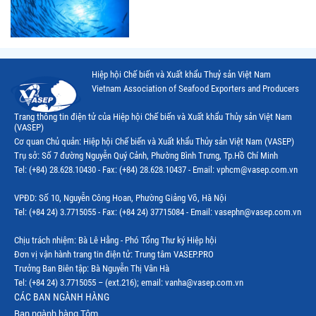
Thị trường Nhật Bản
Thị trường Thái Lan
Thị trường Trung Quốc
Hiệp hội Chế biến và Xuất khẩu Thuỷ sản Việt Nam
Thị trường Philippines
Vietnam Association of Seafood Exporters and Producers
Thị trường Tây Ban Nha
Trang thông tin điện tử của Hiệp hội Chế biến và Xuất khẩu Thủy sản Việt Nam
(VASEP)
Thị trường thủy sản khác
Cơ quan Chủ quản: Hiệp hội Chế biến và Xuất khẩu Thủy sản Việt Nam (VASEP)
Trụ sở: Số 7 đường Nguyễn Quý Cảnh, Phường Bình Trưng, Tp.Hồ Chí Minh
Thị trường thủy sản thế giới
Tel: (+84) 28.628.10430 - Fax: (+84) 28.628.10437 - Email: vphcm@vasep.com.vn
VPĐD: Số 10, Nguyễn Công Hoan, Phường Giảng Võ, Hà Nội
Tel: (+84 24) 3.7715055 - Fax: (+84 24) 37715084 - Email: vasephn@vasep.com.vn
Chịu trách nhiệm: Bà Lê Hằng - Phó Tổng Thư ký Hiệp hội
Đơn vị vận hành trang tin điện tử: Trung tâm VASEP.PRO
Trưởng Ban Biên tập: Bà Nguyễn Thị Vân Hà
Tel: (+84 24) 3.7715055 – (ext.216); email: vanha@vasep.com.vn
CÁC BAN NGÀNH HÀNG
Ban ngành hàng Tôm