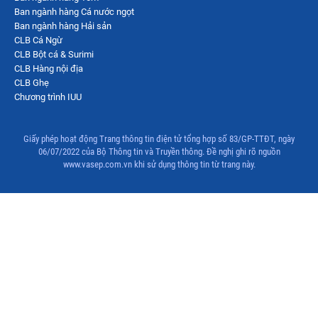
Ban ngành hàng Cá nước ngọt
Ban ngành hàng Hải sản
CLB Cá Ngừ
CLB Bột cá & Surimi
CLB Hàng nội địa
CLB Ghẹ
Chương trình IUU
Giấy phép hoạt động Trang thông tin điện tử tổng hợp số 83/GP-TTĐT, ngày
06/07/2022 của Bộ Thông tin và Truyền thông. Đề nghị ghi rõ nguồn
www.vasep.com.vn khi sử dụng thông tin từ trang này.