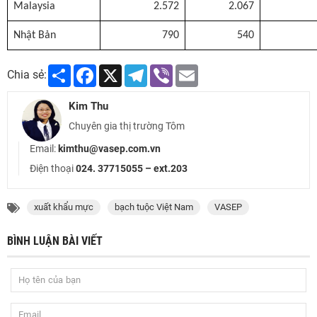
Malaysia
2.572
2.067
Nhật Bản
790
540
Share
Facebook
X
Telegram
Viber
Email
Chia sẻ:
Kim Thu
Chuyên gia thị trường Tôm
Email:
kimthu@vasep.com.vn
Điện thoại
024. 37715055 – ext.203
xuất khẩu mực
bạch tuộc Việt Nam
VASEP
BÌNH LUẬN BÀI VIẾT