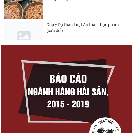
Góp ý Dự thảo Luật An toàn thực phẩm
(sửa đổi)
Nghị quyết 20-NQ/TW: Định hướng phát
triển thủy sản trong...
Thuế Mục 301 và bài toán thích ứng của
tôm Việt tại thị...
Nguồn cung giảm, giá cá rô phi Trung Quốc
tiếp tục tăng