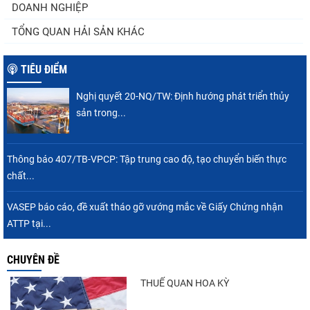
DOANH NGHIỆP
TỔNG QUAN HẢI SẢN KHÁC
TIÊU ĐIỂM
Nghị quyết 20-NQ/TW: Định hướng phát triển thủy
sản trong...
Thông báo 407/TB-VPCP: Tập trung cao độ, tạo chuyển biến thực
chất...
VASEP báo cáo, đề xuất tháo gỡ vướng mắc về Giấy Chứng nhận
ATTP tại...
CHUYÊN ĐỀ
THUẾ QUAN HOA KỲ