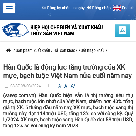
Đăng ký nhận tin ngày
Đăng nhập
English
HIỆP HỘI CHẾ BIẾN VÀ XUẤT KHẨU
THỦY SẢN VIỆT NAM
/
Sản phẩm xuất khẩu
/
Hải sản khác
/
Xuất nhập khẩu
/
Hàn Quốc là động lực tăng trưởng của XK
mực, bạch tuộc Việt Nam nửa cuối năm nay
08:37 08/08/2024
(vasep.com.vn) Hàn Quốc hiện vẫn là thị trường tiêu thụ
mực, bạch tuộc lớn nhất của Việt Nam, chiếm hơn 40% tổng
giá trị XK. 6 tháng đầu năm nay, XK mực, bạch tuộc sang thị
trường này đạt 114 triệu USD, tăng 13% so với cùng kỳ. Quý
II/2024, XK mực, bạch tuộc sang Hàn Quốc đạt 58 triệu USD,
tăng 13% so với cùng kỳ năm 2023.