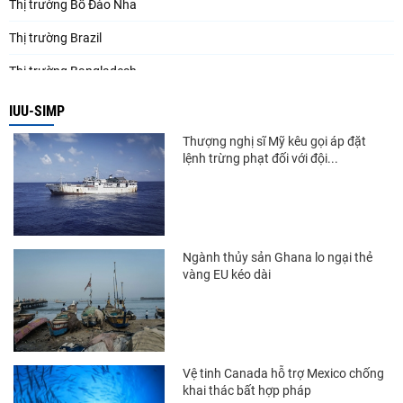
Thị trường Bồ Đào Nha
Thị trường Brazil
Thị trường Bangladesh
Thị trường Chile
IUU-SIMP
Thị trường Canada
Thượng nghị sĩ Mỹ kêu gọi áp đặt
lệnh trừng phạt đối với đội...
Thị trường Ecuador
Thị trường EU
Thị trường Indonesia
Ngành thủy sản Ghana lo ngại thẻ
Thị trường Mexico
vàng EU kéo dài
Thị trường Mỹ
Thị trường Nga
Thị trường Hàn Quốc
Vệ tinh Canada hỗ trợ Mexico chống
khai thác bất hợp pháp