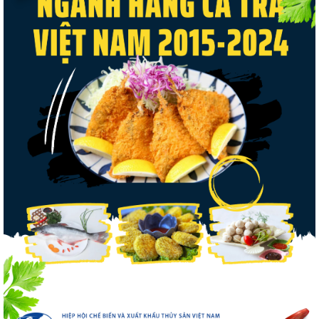
Thuế Mục 301 và bài toán thích ứng của
tôm Việt tại thị...
Nguồn cung giảm, giá cá rô phi Trung Quốc
tiếp tục tăng
Điểm tin thủy sản thế giới ngày 3/8/2026
Trung Quốc tăng mạnh nhập khẩu mực,
trong khi nguồn cung...
Xuất khẩu cá ngừ Việt Nam sang Canada