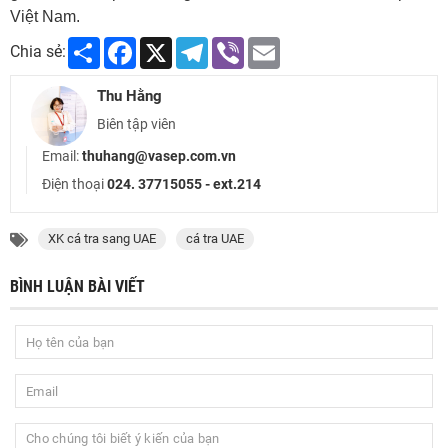
Việt Nam.
Share
Facebook
X
Telegram
Viber
Email
Chia sẻ:
Thu Hằng
Biên tập viên
Email:
thuhang@vasep.com.vn
Điện thoại
024. 37715055 - ext.214
XK cá tra sang UAE
cá tra UAE
BÌNH LUẬN BÀI VIẾT