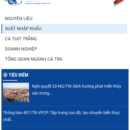
tăng nhẹ, áp lực mới...
NGUYÊN LIỆU
XUẤT NHẬP KHẨU
Thông báo 407/TB-VPCP: Tập trung cao độ,
tạo chuyển biến...
CÁ THỊT TRẮNG
DOANH NGHIỆP
TỔNG QUAN NGÀNH CÁ TRA
TIÊU ĐIỂM
Nghị quyết 20-NQ/TW: Định hướng phát triển thủy
sản trong...
Thông báo 407/TB-VPCP: Tập trung cao độ, tạo chuyển biến thực
chất...