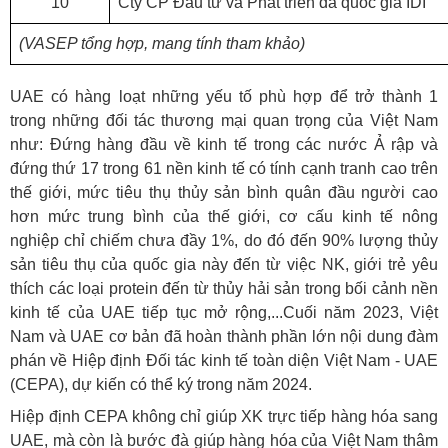
10
Cty CP Đầu tư và Phát triển đa quốc gia IDI
(VASEP tổng hợp
, mang tính tham khảo
)
UAE có hàng loạt những yếu tố phù hợp để trở thành 1
trong những đối tác thương mại quan trọng của Việt Nam
như: Đứng hàng đầu về kinh tế trong các nước Ả rập và
đứng thứ 17 trong 61 nền kinh tế có tính cạnh tranh cao trên
thế giới, mức tiêu thụ thủy sản bình quân đầu người cao
hơn mức trung bình của thế giới, cơ cấu kinh tế nông
nghiệp chỉ chiếm chưa đầy 1%, do đó đến 90% lượng thủy
sản tiêu thụ của quốc gia này đến từ việc NK, giới trẻ yêu
thích các loại protein đến từ thủy hải sản trong bối cảnh nền
kinh tế của UAE tiếp tục mở rộng,...Cuối năm 2023, Việt
Nam và UAE cơ bản đã hoàn thành phần lớn nội dung đàm
phán về Hiệp định Đối tác kinh tế toàn diện Việt Nam - UAE
(CEPA), dự kiến có thể ký trong năm 2024.
Hiệp định CEPA không chỉ giúp XK trực tiếp hàng hóa sang
UAE, mà còn là bước đà giúp hàng hóa của Việt Nam thâm