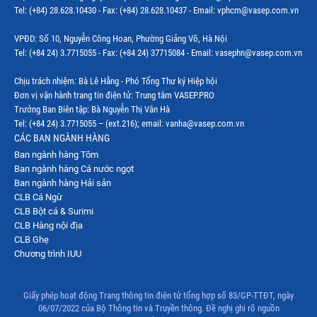
Tel: (+84) 28.628.10430 - Fax: (+84) 28.628.10437 - Email: vphcm@vasep.com.vn
Thị trường Mexico
VPĐD: Số 10, Nguyễn Công Hoan, Phường Giảng Võ, Hà Nội
Thị trường Mỹ
Tel: (+84 24) 3.7715055 - Fax: (+84 24) 37715084 - Email: vasephn@vasep.com.vn
Thị trường Nga
Chịu trách nhiệm: Bà Lê Hằng - Phó Tổng Thư ký Hiệp hội
Đơn vị vận hành trang tin điện tử: Trung tâm VASEP.PRO
Thị trường Hàn Quốc
Trưởng Ban Biên tập: Bà Nguyễn Thị Vân Hà
Tel: (+84 24) 3.7715055 – (ext.216); email: vanha@vasep.com.vn
Thị trường Nhật Bản
CÁC BAN NGÀNH HÀNG
Ban ngành hàng Tôm
Thị trường Thái Lan
Ban ngành hàng Cá nước ngọt
Thị trường Trung Quốc
Ban ngành hàng Hải sản
CLB Cá Ngừ
Thị trường Philippines
CLB Bột cá & Surimi
CLB Hàng nội địa
Thị trường Tây Ban Nha
CLB Ghẹ
Chương trình IUU
Thị trường thủy sản khác
Thị trường thủy sản thế giới
Giấy phép hoạt động Trang thông tin điện tử tổng hợp số 83/GP-TTĐT, ngày
06/07/2022 của Bộ Thông tin và Truyền thông. Đề nghị ghi rõ nguồn