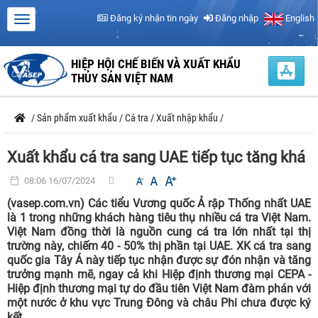
Đăng ký nhận tin ngày
Đăng nhập
English
HIỆP HỘI CHẾ BIẾN VÀ XUẤT KHẨU
THỦY SẢN VIỆT NAM
/
Sản phẩm xuất khẩu
/
Cá tra
/
Xuất nhập khẩu
/
Xuất khẩu cá tra sang UAE tiếp tục tăng khá
08:06 16/07/2024
(vasep.com.vn) Các tiểu Vương quốc Ả rập Thống nhất UAE
là 1 trong những khách hàng tiêu thụ nhiều cá tra Việt Nam.
Việt Nam đồng thời là nguồn cung cá tra lớn nhất tại thị
trường này, chiếm 40 - 50% thị phần tại UAE. XK cá tra sang
quốc gia Tây Á này tiếp tục nhận được sự đón nhận và tăng
trưởng mạnh mẽ, ngay cả khi Hiệp định thương mại CEPA -
Hiệp định thương mại tự do đầu tiên Việt Nam đàm phán với
một nước ở khu vực Trung Đông và châu Phi chưa được ký
kết.