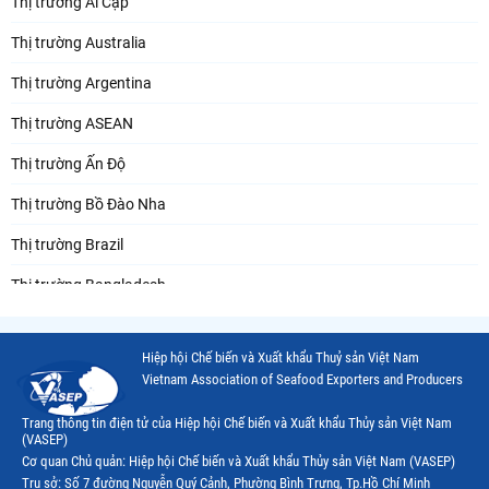
Thị trường Ai Cập
Thị trường Australia
Thị trường Argentina
Thị trường ASEAN
Thị trường Ấn Độ
Thị trường Bồ Đào Nha
Thị trường Brazil
Thị trường Bangladesh
Thị trường Chile
Hiệp hội Chế biến và Xuất khẩu Thuỷ sản Việt Nam
Thị trường Canada
Vietnam Association of Seafood Exporters and Producers
Thị trường Ecuador
Trang thông tin điện tử của Hiệp hội Chế biến và Xuất khẩu Thủy sản Việt Nam
(VASEP)
Thị trường EU
Cơ quan Chủ quản: Hiệp hội Chế biến và Xuất khẩu Thủy sản Việt Nam (VASEP)
Trụ sở: Số 7 đường Nguyễn Quý Cảnh, Phường Bình Trưng, Tp.Hồ Chí Minh
Thị trường Indonesia