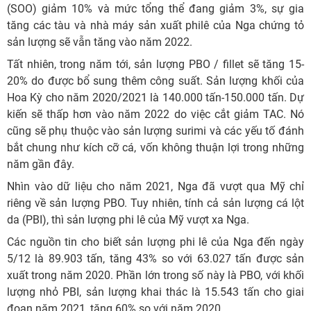
(SOO) giảm 10% và mức tổng thể đang giảm 3%, sự gia
tăng các tàu và nhà máy sản xuất philê của Nga chứng tỏ
sản lượng sẽ vẫn tăng vào năm 2022.
Tất nhiên, trong năm tới, sản lượng PBO / fillet sẽ tăng 15-
20% do được bổ sung thêm công suất. Sản lượng khối của
Hoa Kỳ cho năm 2020/2021 là 140.000 tấn-150.000 tấn. Dự
kiến sẽ thấp hơn vào năm 2022 do việc cắt giảm TAC. Nó
cũng sẽ phụ thuộc vào sản lượng surimi và các yếu tố đánh
bắt chung như kích cỡ cá, vốn không thuận lợi trong những
năm gần đây.
Nhìn vào dữ liệu cho năm 2021, Nga đã vượt qua Mỹ chỉ
riêng về sản lượng PBO. Tuy nhiên, tính cả sản lượng cá lột
da (PBI), thì sản lượng phi lê của Mỹ vượt xa Nga.
Các nguồn tin cho biết sản lượng phi lê của Nga đến ngày
5/12 là 89.903 tấn, tăng 43% so với 63.027 tấn được sản
xuất trong năm 2020. Phần lớn trong số này là PBO, với khối
lượng nhỏ PBI, sản lượng khai thác là 15.543 tấn cho giai
đoạn năm 2021, tăng 60% so với năm 2020.