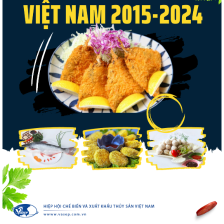
VASEP chào đón Công ty Cổ phần Thương
mại Sim Ba gia nhập...
Nguồn cung giảm, giá cá rô phi Trung Quốc
tiếp tục tăng
Nhập khẩu tôm của Mỹ phục hồi trong
tháng 5/2026
Trung Quốc tăng mạnh nhập khẩu mực,
trong khi nguồn cung...