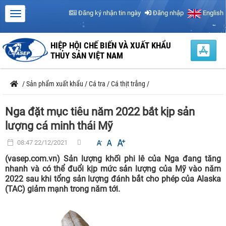
Đăng ký nhận tin ngày
Đăng nhập
English
HIỆP HỘI CHẾ BIẾN VÀ XUẤT KHẨU
THỦY SẢN VIỆT NAM
/
Sản phẩm xuất khẩu
/
Cá tra
/
Cá thịt trắng
/
Nga đặt mục tiêu năm 2022 bắt kịp sản
lượng cá minh thái Mỹ
08:47 22/12/2021
(vasep.com.vn) Sản lượng khối phi lê của Nga đang tăng
nhanh và có thể đuổi kịp mức sản lượng của Mỹ vào năm
2022 sau khi tổng sản lượng đánh bắt cho phép của Alaska
(TAC) giảm mạnh trong năm tới.