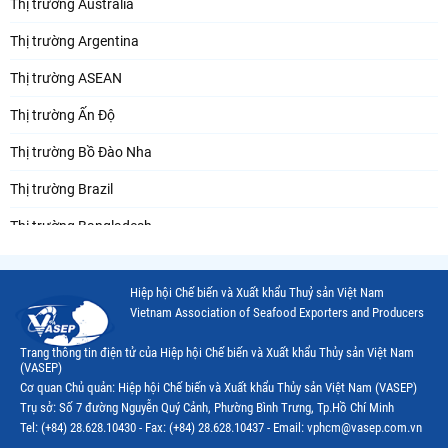
Thị trường Australia
Thị trường Argentina
Thị trường ASEAN
Thị trường Ấn Độ
Thị trường Bồ Đào Nha
Thị trường Brazil
Thị trường Bangladesh
Thị trường Chile
Hiệp hội Chế biến và Xuất khẩu Thuỷ sản Việt Nam
Thị trường Canada
Vietnam Association of Seafood Exporters and Producers
Thị trường Ecuador
Trang thông tin điện tử của Hiệp hội Chế biến và Xuất khẩu Thủy sản Việt Nam
(VASEP)
Thị trường EU
Cơ quan Chủ quản: Hiệp hội Chế biến và Xuất khẩu Thủy sản Việt Nam (VASEP)
Trụ sở: Số 7 đường Nguyễn Quý Cảnh, Phường Bình Trưng, Tp.Hồ Chí Minh
Thị trường Indonesia
Tel: (+84) 28.628.10430 - Fax: (+84) 28.628.10437 - Email: vphcm@vasep.com.vn