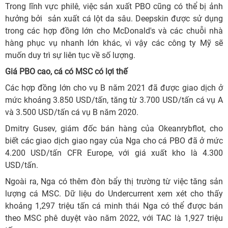
Trong lĩnh vực philê, việc sản xuất PBO cũng có thể bị ảnh
hưởng bởi sản xuất cá lột da sâu. Deepskin được sử dụng
trong các hợp đồng lớn cho McDonald's và các chuỗi nhà
hàng phục vụ nhanh lớn khác, vì vậy các công ty Mỹ sẽ
muốn duy trì sự liên tục về số lượng.
Giá PBO cao, cá có MSC có lợi thế
Các hợp đồng lớn cho vụ B năm 2021 đã được giao dịch ở
mức khoảng 3.850 USD/tấn, tăng từ 3.700 USD/tấn cá vụ A
và 3.500 USD/tấn cá vụ B năm 2020.
Dmitry Gusev, giám đốc bán hàng của Okeanrybflot, cho
biết các giao dịch giao ngay của Nga cho cá PBO đã ở mức
4.200 USD/tấn CFR Europe, với giá xuất kho là 4.300
USD/tấn.
Ngoài ra, Nga có thêm đòn bẩy thị trường từ việc tăng sản
lượng cá MSC. Dữ liệu do Undercurrent xem xét cho thấy
khoảng 1,297 triệu tấn cá minh thái Nga có thể được bán
theo MSC phê duyệt vào năm 2022, với TAC là 1,927 triệu