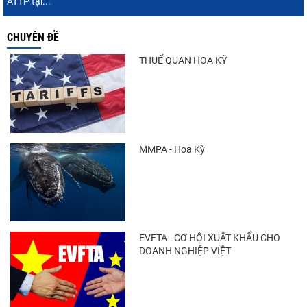
ATTP tại...
CHUYÊN ĐỀ
THUẾ QUAN HOA KỲ
MMPA - Hoa Kỳ
EVFTA - CƠ HỘI XUẤT KHẨU CHO
DOANH NGHIỆP VIỆT