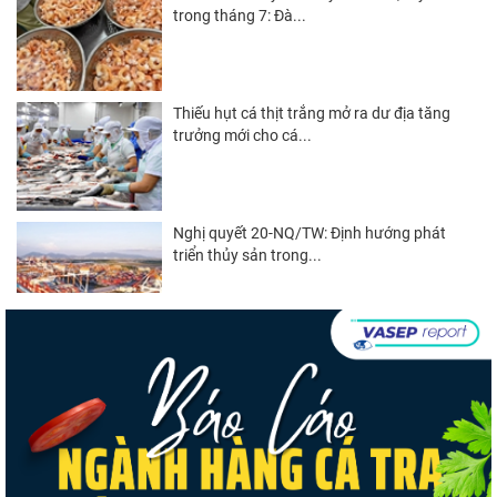
trong tháng 7: Đà...
Thiếu hụt cá thịt trắng mở ra dư địa tăng
trưởng mới cho cá...
Nghị quyết 20-NQ/TW: Định hướng phát
triển thủy sản trong...
Góp ý Dự thảo Luật An toàn thực phẩm
(sửa đổi)
Thuế Mục 301 và bài toán thích ứng của
tôm Việt tại thị...