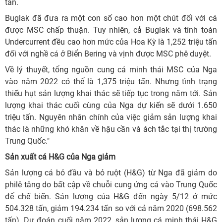
tấn.
Buglak đã đưa ra một con số cao hơn một chút đối với cá
được MSC chấp thuận. Tuy nhiên, cả Buglak và tính toán
Undercurrent đều cao hơn mức của Hoa Kỳ là 1,252 triệu tấn
đối với nghề cá ở Biển Bering và vịnh được MSC phê duyệt.
Về lý thuyết, tổng nguồn cung cá minh thái MSC của Nga
vào năm 2022 có thể là 1,375 triệu tấn. Nhưng tình trạng
thiếu hụt sản lượng khai thác sẽ tiếp tục trong năm tới. Sản
lượng khai thác cuối cùng của Nga dự kiến ​​sẽ dưới 1.650
triệu tấn. Nguyên nhân chính của việc giảm sản lượng khai
thác là những khó khăn về hậu cần và ách tắc tại thị trường
Trung Quốc."
Sản xuất cá H&G của Nga giảm
Sản lượng cá bỏ đầu và bỏ ruột (H&G) từ Nga đã giảm do
philê tăng do bất cập về chuỗi cung ứng cá vào Trung Quốc
để chế biến. Sản lượng của H&G đến ngày 5/12 ở mức
504.328 tấn, giảm 194.234 tấn so với cả năm 2020 (698.562
tấn). Dự đoán cuối năm 2022, sản lượng cá minh thái H&G