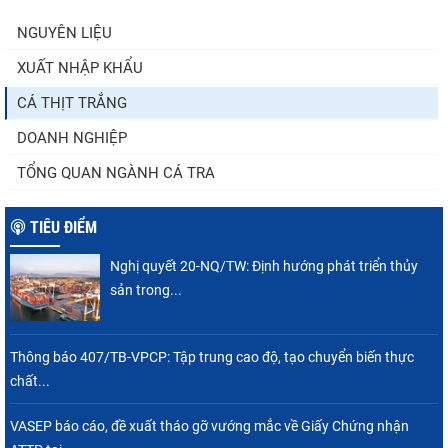
NGUYÊN LIỆU
XUẤT NHẬP KHẨU
Điểm tin thủy sản thế giới ngày 3/8/2026
CÁ THỊT TRẮNG
DOANH NGHIỆP
TỔNG QUAN NGÀNH CÁ TRA
TIÊU ĐIỂM
Nghị quyết 20-NQ/TW: Định hướng phát triển thủy
sản trong...
Thông báo 407/TB-VPCP: Tập trung cao độ, tạo chuyển biến thực
chất...
VASEP báo cáo, đề xuất tháo gỡ vướng mắc về Giấy Chứng nhận