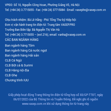
Thị trường Mexico
VPĐD: Số 10, Nguyễn Công Hoan, Phường Giảng Võ, Hà Nội
Thị trường Mỹ
Tel: (+84 24) 3.7715055 - Fax: (+84 24) 37715084 - Email: vasephn@vasep.com.vn
Thị trường Nga
Chịu trách nhiệm: Bà Lê Hằng - Phó Tổng Thư ký Hiệp hội
Đơn vị vận hành trang tin điện tử: Trung tâm VASEP.PRO
Thị trường Hàn Quốc
Trưởng Ban Biên tập: Bà Nguyễn Thị Vân Hà
Tel: (+84 24) 3.7715055 – (ext.216); email: vanha@vasep.com.vn
Thị trường Nhật Bản
CÁC BAN NGÀNH HÀNG
Ban ngành hàng Tôm
Thị trường Thái Lan
Ban ngành hàng Cá nước ngọt
Thị trường Trung Quốc
Ban ngành hàng Hải sản
CLB Cá Ngừ
Thị trường Philippines
CLB Bột cá & Surimi
CLB Hàng nội địa
Thị trường Tây Ban Nha
CLB Ghẹ
Chương trình IUU
Thị trường thủy sản khác
Thị trường thủy sản thế giới
Giấy phép hoạt động Trang thông tin điện tử tổng hợp số 83/GP-TTĐT, ngày
06/07/2022 của Bộ Thông tin và Truyền thông. Đề nghị ghi rõ nguồn
www.vasep.com.vn khi sử dụng thông tin từ trang này.