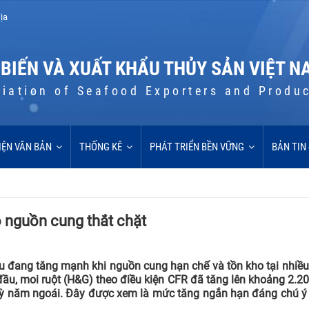
ịa
 BIẾN VÀ XUẤT KHẨU THỦY SẢN VIỆT N
iation of Seafood Exporters and Produ
IỆN VĂN BẢN
THỐNG KÊ
PHÁT TRIỂN BỀN VỮNG
BẢN TIN
o nguồn cung thắt chặt
ệu đang tăng mạnh khi nguồn cung hạn chế và tồn kho tại nhiề
 đầu, moi ruột (H&G) theo điều kiện CFR đã tăng lên khoảng 2.
ỳ năm ngoái. Đây được xem là mức tăng ngắn hạn đáng chú ý