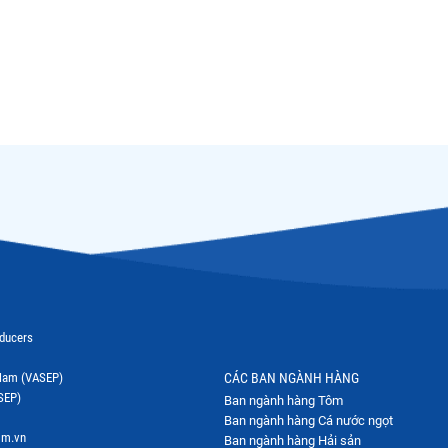
oducers
t Nam (VASEP)
CÁC BAN NGÀNH HÀNG
SEP)
Ban ngành hàng Tôm
Ban ngành hàng Cá nước ngọt
om.vn
Ban ngành hàng Hải sản