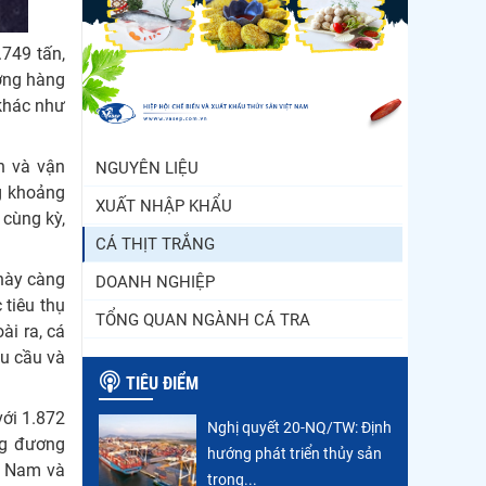
Trung Quốc tăng mạnh
nhập khẩu mực, trong khi
749 tấn,
nguồn cung...
ượng hàng
 khác như
Điểm tin thủy sản thế giới
ngày 3/8/2026
ến và vận
NGUYÊN LIỆU
g khoảng
XUẤT NHẬP KHẨU
 cùng kỳ,
CÁ THỊT TRẮNG
 này càng
DOANH NGHIỆP
 tiêu thụ
TỔNG QUAN NGÀNH CÁ TRA
ài ra, cá
u cầu và
TIÊU ĐIỂM
với 1.872
Nghị quyết 20-NQ/TW: Định
ng đương
hướng phát triển thủy sản
t Nam và
trong...