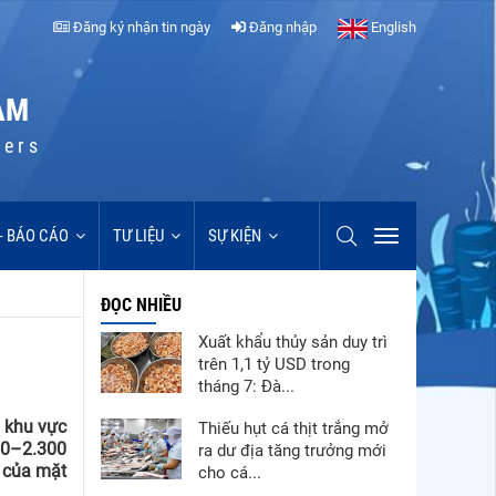
Đăng ký nhận tin ngày
Đăng nhập
English
AM
cers
 - BÁO CÁO
TƯ LIỆU
SỰ KIỆN
ĐỌC NHIỀU
Xuất khẩu thủy sản duy trì
trên 1,1 tỷ USD trong
tháng 7: Đà...
u khu vực
Thiếu hụt cá thịt trắng mở
200–2.300
ra dư địa tăng trưởng mới
 của mặt
cho cá...