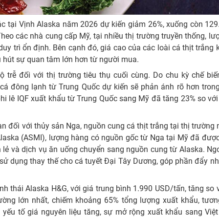
ác tại Vịnh Alaska năm 2026 dự kiến giảm 26%, xuống còn 129.
heo các nhà cung cấp Mỹ, tại nhiều thị trường truyền thống, l
y trì ổn định. Bên cạnh đó, giá cao của các loài cá thịt trắng
u hút sự quan tâm lớn hơn từ người mua.
 trễ đối với thị trường tiêu thụ cuối cùng. Do chu kỳ chế bi
i cá đông lạnh từ Trung Quốc dự kiến sẽ phản ánh rõ hơn tron
phi lê IQF xuất khẩu từ Trung Quốc sang Mỹ đã tăng 23% so với
 đối với thủy sản Nga, nguồn cung cá thịt trắng tại thị trường
Alaska (ASMI), lượng hàng có nguồn gốc từ Nga tại Mỹ đã được
 lẻ và dịch vụ ăn uống chuyển sang nguồn cung từ Alaska. Ngo
sử dụng thay thế cho cá tuyết Đại Tây Dương, góp phần đẩy nh
 thái Alaska H&G, với giá trung bình 1.990 USD/tấn, tăng so 
rường lớn nhất, chiếm khoảng 65% tổng lượng xuất khẩu, tươ
 yếu tố giá nguyên liệu tăng, sự mở rộng xuất khẩu sang Việ