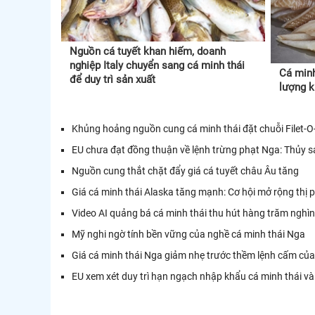
Nguồn cá tuyết khan hiếm, doanh
nghiệp Italy chuyển sang cá minh thái
Cá minh
để duy trì sản xuất
lượng k
Khủng hoảng nguồn cung cá minh thái đặt chuỗi Filet-O
EU chưa đạt đồng thuận về lệnh trừng phạt Nga: Thủy sản
Nguồn cung thắt chặt đẩy giá cá tuyết châu Âu tăng
Giá cá minh thái Alaska tăng mạnh: Cơ hội mở rộng thị 
Video AI quảng bá cá minh thái thu hút hàng trăm nghìn
Mỹ nghi ngờ tính bền vững của nghề cá minh thái Nga
Giá cá minh thái Nga giảm nhẹ trước thềm lệnh cấm củ
EU xem xét duy trì hạn ngạch nhập khẩu cá minh thái và