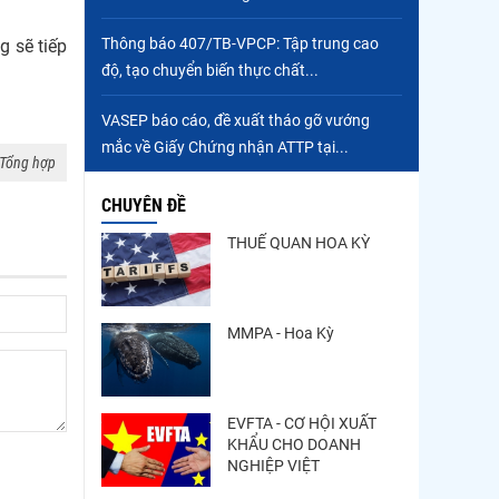
Thông báo 407/TB-VPCP: Tập trung cao
g sẽ tiếp
độ, tạo chuyển biến thực chất...
VASEP báo cáo, đề xuất tháo gỡ vướng
mắc về Giấy Chứng nhận ATTP tại...
Tổng hợp
CHUYÊN ĐỀ
THUẾ QUAN HOA KỲ
MMPA - Hoa Kỳ
EVFTA - CƠ HỘI XUẤT
KHẨU CHO DOANH
NGHIỆP VIỆT