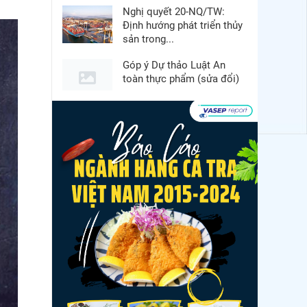
Nghị quyết 20-NQ/TW:
Định hướng phát triển thủy
sản trong...
Góp ý Dự thảo Luật An
toàn thực phẩm (sửa đổi)
Thuế Mục 301 và bài toán
thích ứng của tôm Việt tại
thị...
VASEP chào đón Công ty
Cổ phần Thương mại Sim
Ba gia nhập...
Nguồn cung giảm, giá cá
rô phi Trung Quốc tiếp tục
tăng
Nhập khẩu tôm của Mỹ
phục hồi trong tháng
5/2026