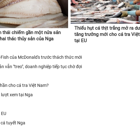
Thiếu hụt cá thịt trắng mở ra dư
 thái chiếm gần một nửa sản
tăng trưởng mới cho cá tra Vi
hai thác thủy sản của Nga
tại EU
-Fish của McDonald's trước thách thức mới
 vẫn "treo", doanh nghiệp tiếp tục chờ đợi
phần cho cá tra Việt Nam?
 lượt xem tại Nga
a EU
 cá tuyết Nga