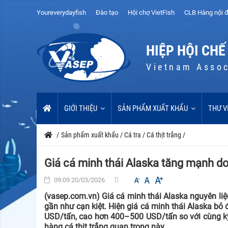
Youreverydayfish
Đào tạo
Hội chợ VietFish
CLB Hàng nội đ
HIỆP HỘI CHẾ
Vietnam Assoc
GIỚI THIỆU
SẢN PHẨM XUẤT KHẨU
THƯ V
/
Sản phẩm xuất khẩu
/
Cá tra
/
Cá thịt trắng
/
Giá cá minh thái Alaska tăng mạnh d
09:09 20/03/2026
(vasep.com.vn) Giá cá minh thái Alaska nguyên li
gần như cạn kiệt. Hiện giá cá minh thái Alaska bỏ
USD/tấn, cao hơn 400–500 USD/tấn so với cùng k
hàng cá thịt trắng quan trọng này.