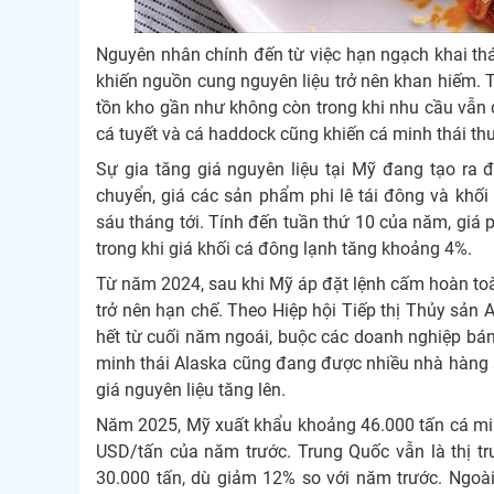
Nguyên nhân chính đến từ việc hạn ngạch khai th
khiến nguồn cung nguyên liệu trở nên khan hiếm. T
tồn kho gần như không còn trong khi nhu cầu vẫn du
cá tuyết và cá haddock cũng khiến cá minh thái th
Sự gia tăng giá nguyên liệu tại Mỹ đang tạo ra độ
chuyển, giá các sản phẩm phi lê tái đông và khố
sáu tháng tới. Tính đến tuần thứ 10 của năm, giá 
trong khi giá khối cá đông lạnh tăng khoảng 4%.
Từ năm 2024, sau khi Mỹ áp đặt lệnh cấm hoàn toàn
trở nên hạn chế. Theo Hiệp hội Tiếp thị Thủy sản 
hết từ cuối năm ngoái, buộc các doanh nghiệp bán
minh thái Alaska cũng đang được nhiều nhà hàng 
giá nguyên liệu tăng lên.
Năm 2025, Mỹ xuất khẩu khoảng 46.000 tấn cá minh
USD/tấn của năm trước. Trung Quốc vẫn là thị t
30.000 tấn, dù giảm 12% so với năm trước. Ngoài