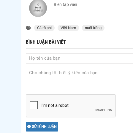
Biên tập viên
Cá rô phi
Việt Nam
nuôi trồng
BÌNH LUẬN BÀI VIẾT
GỬI BÌNH LUẬN