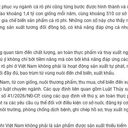
t phục vụ ngành cá rô phi cũng từng bước được hình thành và
ào khoảng 1,4 tỷ con giống mỗi năm, cùng khoảng 510 cơ sở 
 gia chế biến sản phẩm cá rô phi. Những con số này cho thấy
tảng sản xuất tương đối đồng bộ, có khả năng đáp ứng cả nhu
g quan tâm đến chất lượng, an toàn thực phẩm và truy xuất n
hú ý không chỉ bởi tiềm năng mà còn bởi khả năng đáp ứng các
á rô phi ở Việt Nam không phải là hoạt động sản xuất tự phát
ối đầy đủ, bao trùm từ vùng nuôi đến chế biến, xuất khẩu.
t Nam, từ con giống, nuôi thương phẩm, thu mua, chế biến đến x
p luật chuyên ngành. Các quy định liên quan gồm Luật Thủy s
h số 41/2026/NĐ-CP, cùng các quy định về thú y, an toàn thực
ra các yêu cầu cụ thể đối với điều kiện cơ sở nuôi, đăng ký cơ
 môi trường, phòng chống dịch bệnh, ghi chép hồ sơ, truy xuất 
phi Việt Nam không phải là sản phẩm được sản xuất thiếu kiểm