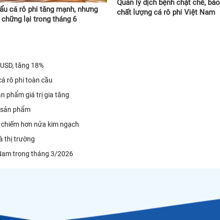
Quản lý dịch bệnh chặt chẽ, bả
ẩu cá rô phi tăng mạnh, nhưng
chất lượng cá rô phi Việt Nam
 chững lại trong tháng 6
 USD, tăng 18%
cá rô phi toàn cầu
n phẩm giá trị gia tăng
u sản phẩm
il chiếm hơn nửa kim ngạch
à thị trường
t Nam trong tháng 3/2026