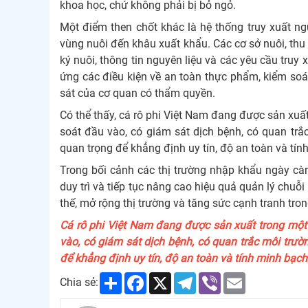
khoa học, chứ không phải bị bỏ ngỏ.
Một điểm then chốt khác là hệ thống truy xuất 
vùng nuôi đến khâu xuất khẩu. Các cơ sở nuôi, thu 
ký nuôi, thông tin nguyên liệu và các yêu cầu truy
ứng các điều kiện về an toàn thực phẩm, kiểm soát
sát của cơ quan có thẩm quyền.
Có thể thấy, cá rô phi Việt Nam đang được sản xuất
soát đầu vào, có giám sát dịch bệnh, có quan trắ
quan trọng để khẳng định uy tín, độ an toàn và tín
Trong bối cảnh các thị trường nhập khẩu ngày cà
duy trì và tiếp tục nâng cao hiệu quả quản lý chuỗi
thế, mở rộng thị trường và tăng sức cạnh tranh trong
Cá rô phi Việt Nam đang được sản xuất trong một 
vào, có giám sát dịch bệnh, có quan trắc môi trườ
để khẳng định uy tín, độ an toàn và tính minh bạch
Share
Facebook
X
Telegram
Viber
Email
Chia sẻ: