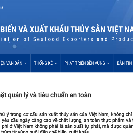
ịa
 BIẾN VÀ XUẤT KHẨU THỦY SẢN VIỆT N
iation of Seafood Exporters and Produ
IỆN VĂN BẢN
THỐNG KÊ
PHÁT TRIỂN BỀN VỮNG
BẢN TIN
ặt quản lý và tiêu chuẩn an toàn
ú ý trong cơ cấu sản xuất thủy sản của Việt Nam, không chỉ 
 yêu cầu ngày càng cao về chất lượng, an toàn thực phẩm và t
 phi ở Việt Nam không phải là sản xuất tự phát, mà được quản
 trùm từ vùng nuôi đến chế biến, xuất khẩu.