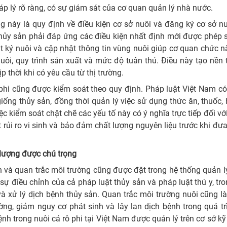
áp lý rõ ràng, có sự giám sát của cơ quan quản lý nhà nước.
 này là quy định về điều kiện cơ sở nuôi và đăng ký cơ sở n
thủy sản phải đáp ứng các điều kiện nhất định mới được phép 
hật ký nuôi và cập nhật thông tin vùng nuôi giúp cơ quan chức
uôi, quy trình sản xuất và mức độ tuân thủ. Điều này tạo nền
ịp thời khi có yêu cầu từ thị trường.
 phi cũng được kiểm soát theo quy định. Pháp luật Việt Nam c
iống thủy sản, đồng thời quản lý việc sử dụng thức ăn, thuốc,
ệc kiểm soát chặt chẽ các yếu tố này có ý nghĩa trực tiếp đối vớ
 rủi ro vi sinh và bảo đảm chất lượng nguyên liệu trước khi đư
 lượng được chú trọng
 và quan trắc môi trường cũng được đặt trong hệ thống quản 
sự điều chỉnh của cả pháp luật thủy sản và pháp luật thú y, tr
à xử lý dịch bệnh thủy sản. Quan trắc môi trường nuôi cũng l
ng, giảm nguy cơ phát sinh và lây lan dịch bệnh trong quá tr
nh trong nuôi cá rô phi tại Việt Nam được quản lý trên cơ sở kỹ