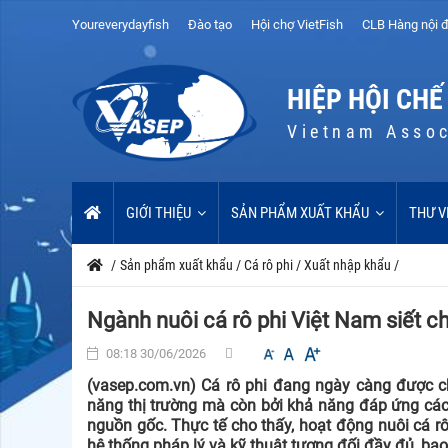
Youreverydayfish
Đào tạo
Hội chợ VietFish
CLB Hàng nội đ
HIỆP HỘI CHẾ
Vietnam Assoc
GIỚI THIỆU
SẢN PHẨM XUẤT KHẨU
THƯ V
/
Sản phẩm xuất khẩu
/
Cá rô phi
/
Xuất nhập khẩu
/
Ngành nuôi cá rô phi Việt Nam siết ch
08:18 30/06/2026
(vasep.com.vn) Cá rô phi đang ngày càng được ch
năng thị trường mà còn bởi khả năng đáp ứng các
nguồn gốc. Thực tế cho thấy, hoạt động nuôi cá rô
hệ thống pháp lý và kỹ thuật tương đối đầy đủ, bao