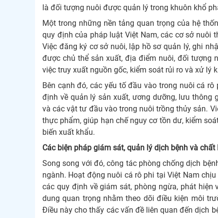
là đối tượng nuôi được quản lý trong khuôn khổ ph
Một trong những nền tảng quan trọng của hệ thống
quy định của pháp luật Việt Nam, các cơ sở nuôi 
Việc đăng ký cơ sở nuôi, lập hồ sơ quản lý, ghi n
được chủ thể sản xuất, địa điểm nuôi, đối tượng n
việc truy xuất nguồn gốc, kiểm soát rủi ro và xử lý k
Bên cạnh đó, các yếu tố đầu vào trong nuôi cá rô
định về quản lý sản xuất, ương dưỡng, lưu thông g
và các vật tư đầu vào trong nuôi trồng thủy sản. Vi
thực phẩm, giúp hạn chế nguy cơ tồn dư, kiểm soát
biến xuất khẩu.
Các biện pháp giám sát, quản lý dịch bệnh và chất
Song song với đó, công tác phòng chống dịch bệnh
ngành. Hoạt động nuôi cá rô phi tại Việt Nam chịu 
các quy định về giám sát, phòng ngừa, phát hiện v
dung quan trọng nhằm theo dõi điều kiện môi trườ
Điều này cho thấy các vấn đề liên quan đến dịch bệ