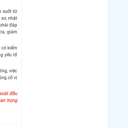
Thị trường Hàn Quốc
 suốt từ
Thị trường Nhật Bản
 sơ, nhật
 phải đáp
Thị trường Thái Lan
tra, giám
Thị trường Trung Quốc
Thị trường Philippines
, có kiểm
ng yếu tố
Thị trường Tây Ban Nha
Thị trường thủy sản khác
ng, việc
ủng cố vị
Thị trường thủy sản thế giới
 soát đầu
uan trọng