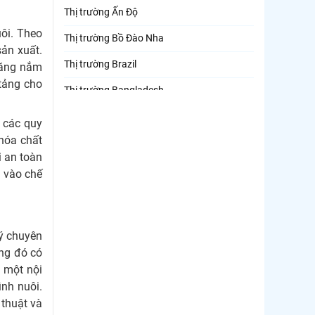
Thị trường Ấn Độ
uôi. Theo
Thị trường Bồ Đào Nha
sản xuất.
Thị trường Brazil
 năng nắm
 tảng cho
Thị trường Bangladesh
Thị trường Chile
ó các quy
 hóa chất
Thị trường Canada
i an toàn
Thị trường Ecuador
a vào chế
Thị trường EU
Thị trường Indonesia
lý chuyên
Thị trường Mexico
ong đó có
à một nội
Thị trường Mỹ
ình nuôi.
Thị trường Nga
 thuật và