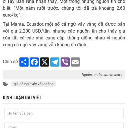
ở Tây Ban Nha nhận thấy. Một trong những nguồn tin cho
biết: “Một năm rưỡi trước, chúng tôi đã trả khoảng 2,60
euro/kg”.
Tại Manta, Ecuador, một số cá ngừ vây vàng đã được bán
với giá 2.200 USD/tấn, nhưng các nguồn tin cho thấy giá
của tất cả các nhà cung cấp không giống nhau vì nguồn
cung cá ngừ vây vàng vẫn không ổn định.
Share
Facebook
X
Telegram
Viber
Email
Chia sẻ:
Nguồn: undercurrent news
giá cá ngừ vây vàng tăng
BÌNH LUẬN BÀI VIẾT