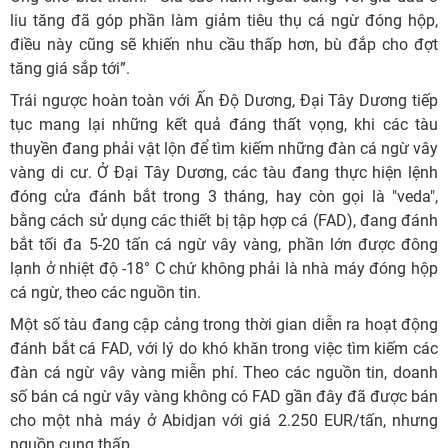
liu tăng đã góp phần làm giảm tiêu thụ cá ngừ đóng hộp,
điều này cũng sẽ khiến nhu cầu thấp hơn, bù đắp cho đợt
tăng giá sắp tới”.
Trái ngược hoàn toàn với Ấn Độ Dương, Đại Tây Dương tiếp
tục mang lại những kết quả đáng thất vọng, khi các tàu
thuyền đang phải vật lộn để tìm kiếm những đàn cá ngừ vây
vàng di cư. Ở Đại Tây Dương, các tàu đang thực hiện lệnh
đóng cửa đánh bắt trong 3 tháng, hay còn gọi là "veda",
bằng cách sử dụng các thiết bị tập hợp cá (FAD), đang đánh
bắt tối đa 5-20 tấn cá ngừ vây vàng, phần lớn được đông
lạnh ở nhiệt độ -18° C chứ không phải là nhà máy đóng hộp
cá ngừ, theo các nguồn tin.
Một số tàu đang cập cảng trong thời gian diễn ra hoạt động
đánh bắt cá FAD, với lý do khó khăn trong việc tìm kiếm các
đàn cá ngừ vây vàng miễn phí. Theo các nguồn tin, doanh
số bán cá ngừ vây vàng không có FAD gần đây đã được bán
cho một nhà máy ở Abidjan với giá 2.250 EUR/tấn, nhưng
nguồn cung thấp.