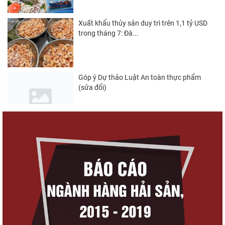
Xuất khẩu thủy sản duy trì trên 1,1 tỷ USD
trong tháng 7: Đà...
Góp ý Dự thảo Luật An toàn thực phẩm
(sửa đổi)
Nghị quyết 20-NQ/TW: Định hướng phát
triển thủy sản trong...
Thuế Mục 301 và bài toán thích ứng của
tôm Việt tại thị...