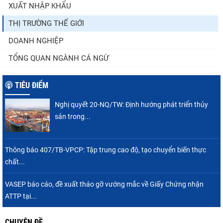
XUẤT NHẬP KHẨU
Thông báo 407/TB-VPCP: Tập trung cao độ,
tạo chuyển biến...
THỊ TRƯỜNG THẾ GIỚI
DOANH NGHIỆP
TỔNG QUAN NGÀNH CÁ NGỪ
TIÊU ĐIỂM
Nghị quyết 20-NQ/TW: Định hướng phát triển thủy
sản trong...
Thông báo 407/TB-VPCP: Tập trung cao độ, tạo chuyển biến thực
chất...
VASEP báo cáo, đề xuất tháo gỡ vướng mắc về Giấy Chứng nhận
ATTP tại...
CHUYÊN ĐỀ