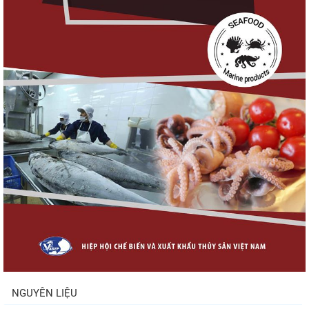
Nguồn cung giảm, giá cá rô phi Trung Quốc
tiếp tục tăng
Điểm tin thủy sản thế giới ngày 3/8/2026
Trung Quốc tăng mạnh nhập khẩu mực,
trong khi nguồn cung...
Xuất khẩu cá ngừ Việt Nam sang Canada
tăng nhẹ, áp lực mới...
NGUYÊN LIỆU