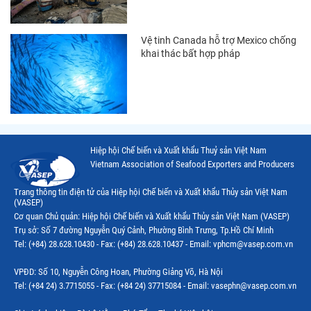
Thị trường Nga
Thị trường Hàn Quốc
Vệ tinh Canada hỗ trợ Mexico chống
khai thác bất hợp pháp
Thị trường Nhật Bản
Thị trường Thái Lan
Thị trường Trung Quốc
Thị trường Philippines
Hiệp hội Chế biến và Xuất khẩu Thuỷ sản Việt Nam
Vietnam Association of Seafood Exporters and Producers
Thị trường Tây Ban Nha
Trang thông tin điện tử của Hiệp hội Chế biến và Xuất khẩu Thủy sản Việt Nam
Thị trường thủy sản khác
(VASEP)
Cơ quan Chủ quản: Hiệp hội Chế biến và Xuất khẩu Thủy sản Việt Nam (VASEP)
Thị trường thủy sản thế giới
Trụ sở: Số 7 đường Nguyễn Quý Cảnh, Phường Bình Trưng, Tp.Hồ Chí Minh
Tel: (+84) 28.628.10430 - Fax: (+84) 28.628.10437 - Email: vphcm@vasep.com.vn
VPĐD: Số 10, Nguyễn Công Hoan, Phường Giảng Võ, Hà Nội
Tel: (+84 24) 3.7715055 - Fax: (+84 24) 37715084 - Email: vasephn@vasep.com.vn