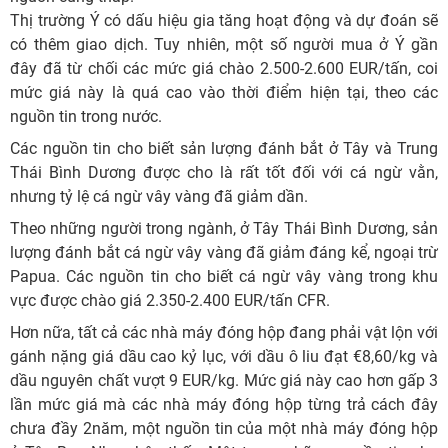
Thị trường Ý có dấu hiệu gia tăng hoạt động và dự đoán sẽ
có thêm giao dịch. Tuy nhiên, một số người mua ở Ý gần
đây đã từ chối các mức giá chào 2.500-2.600 EUR/tấn, coi
mức giá này là quá cao vào thời điểm hiện tại, theo các
nguồn tin trong nước.
Các nguồn tin cho biết sản lượng đánh bắt ở Tây và Trung
Thái Bình Dương được cho là rất tốt đối với cá ngừ vằn,
nhưng tỷ lệ cá ngừ vây vàng đã giảm dần.
Theo những người trong ngành, ở Tây Thái Bình Dương, sản
lượng đánh bắt cá ngừ vây vàng đã giảm đáng kể, ngoại trừ
Papua. Các nguồn tin cho biết cá ngừ vây vàng trong khu
vực được chào giá 2.350-2.400 EUR/tấn CFR.
Hơn nữa, tất cả các nhà máy đóng hộp đang phải vật lộn với
gánh nặng giá dầu cao kỷ lục, với dầu ô liu đạt €8,60/kg và
dầu nguyên chất vượt 9 EUR/kg. Mức giá này cao hơn gấp 3
lần mức giá mà các nhà máy đóng hộp từng trả cách đây
chưa đầy 2năm, một nguồn tin của một nhà máy đóng hộp