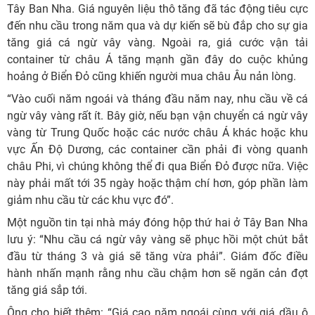
Tây Ban Nha. Giá nguyên liệu thô tăng đã tác động tiêu cực
đến nhu cầu trong năm qua và dự kiến sẽ bù đắp cho sự gia
tăng giá cá ngừ vây vàng. Ngoài ra, giá cước vận tải
container từ châu Á tăng mạnh gần đây do cuộc khủng
hoảng ở Biển Đỏ cũng khiến người mua châu Âu nản lòng.
“Vào cuối năm ngoái và tháng đầu năm nay, nhu cầu về cá
ngừ vây vàng rất ít. Bây giờ, nếu bạn vận chuyển cá ngừ vây
vàng từ Trung Quốc hoặc các nước châu Á khác hoặc khu
vực Ấn Độ Dương, các container cần phải đi vòng quanh
châu Phi, vì chúng không thể đi qua Biển Đỏ được nữa. Việc
này phải mất tới 35 ngày hoặc thậm chí hơn, góp phần làm
giảm nhu cầu từ các khu vực đó”.
Một nguồn tin tại nhà máy đóng hộp thứ hai ở Tây Ban Nha
lưu ý: “Nhu cầu cá ngừ vây vàng sẽ phục hồi một chút bắt
đầu từ tháng 3 và giá sẽ tăng vừa phải”. Giám đốc điều
hành nhấn mạnh rằng nhu cầu chậm hơn sẽ ngăn cản đợt
tăng giá sắp tới.
Ông cho biết thêm: “Giá cao năm ngoái cùng với giá dầu ô