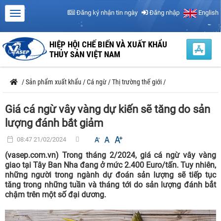
Đăng ký nhận tin ngày
Đăng nhập
English
HIỆP HỘI CHẾ BIẾN VÀ XUẤT KHẨU
THỦY SẢN VIỆT NAM
/
Sản phẩm xuất khẩu
/
Cá ngừ
/
Thị trường thế giới
/
Giá cá ngừ vây vàng dự kiến sẽ tăng do sản
lượng đánh bắt giảm
08:47 21/02/2024
(vasep.com.vn) Trong tháng 2/2024, giá cá ngừ vây vàng
giao tại Tây Ban Nha đang ở mức 2.400 Euro/tấn. Tuy nhiên,
những người trong ngành dự đoán sản lượng sẽ tiếp tục
tăng trong những tuần và tháng tới do sản lượng đánh bắt
chậm trên một số đại dương.