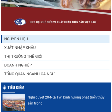
Thông báo 407/TB-VPCP: Tập trung cao độ,
tạo chuyển biến...
NGUYÊN LIỆU
XUẤT NHẬP KHẨU
Còn chưa đầy 3 tuần đến Vietfish 2026: Sẵn
sàng cho chuỗi...
THỊ TRƯỜNG THẾ GIỚI
DOANH NGHIỆP
TỔNG QUAN NGÀNH CÁ NGỪ
TIÊU ĐIỂM
Nghị quyết 20-NQ/TW: Định hướng phát triển thủy
sản trong...