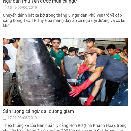
Ngư dân Phú Yên được mùa cá ngừ
15:49 05/06/2019
Chuyến đánh bắt xa bờ trong tháng 5, ngư dân Phú Yên trở về cập
cảng Đông Tác, TP Tuy Hòa mang đầy ắp cá ngừ đại dương và có lãi
khá.
Sản lượng cá ngừ đại dương giảm
17:21 03/05/2019
Theo thống kê của Ban quản lý cảng Hòn Rớ (tỉnh Khánh Hòa), trong
chuyến biển tháng 4, có khoảng 200 tàu câu cá ngừ đại dương cập