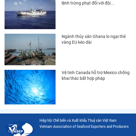
lệnh trừng phạt đối với đội...
Thị trường Ecuador
Thị trường EU
Thị trường Indonesia
Ngành thủy sản Ghana lo ngại thẻ
Thị trường Mexico
vàng EU kéo dài
Thị trường Mỹ
Thị trường Nga
Vệ tinh Canada hỗ trợ Mexico chống
Thị trường Hàn Quốc
khai thác bất hợp pháp
Thị trường Nhật Bản
Thị trường Thái Lan
Thị trường Trung Quốc
Thị trường Philippines
Hiệp hội Chế biến và Xuất khẩu Thuỷ sản Việt Nam
Vietnam Association of Seafood Exporters and Producers
Thị trường Tây Ban Nha