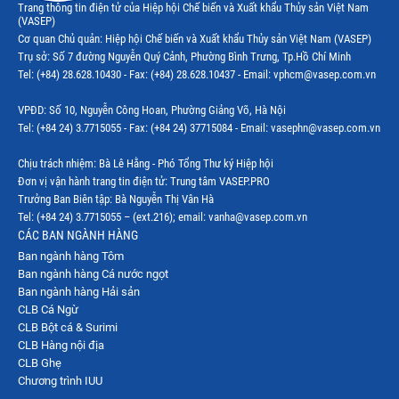
Trang thông tin điện tử của Hiệp hội Chế biến và Xuất khẩu Thủy sản Việt Nam
Thị trường thủy sản khác
(VASEP)
Cơ quan Chủ quản: Hiệp hội Chế biến và Xuất khẩu Thủy sản Việt Nam (VASEP)
Thị trường thủy sản thế giới
Trụ sở: Số 7 đường Nguyễn Quý Cảnh, Phường Bình Trưng, Tp.Hồ Chí Minh
Tel: (+84) 28.628.10430 - Fax: (+84) 28.628.10437 - Email: vphcm@vasep.com.vn
VPĐD: Số 10, Nguyễn Công Hoan, Phường Giảng Võ, Hà Nội
Tel: (+84 24) 3.7715055 - Fax: (+84 24) 37715084 - Email: vasephn@vasep.com.vn
Chịu trách nhiệm: Bà Lê Hằng - Phó Tổng Thư ký Hiệp hội
Đơn vị vận hành trang tin điện tử: Trung tâm VASEP.PRO
Trưởng Ban Biên tập: Bà Nguyễn Thị Vân Hà
Tel: (+84 24) 3.7715055 – (ext.216); email: vanha@vasep.com.vn
CÁC BAN NGÀNH HÀNG
Ban ngành hàng Tôm
Ban ngành hàng Cá nước ngọt
Ban ngành hàng Hải sản
CLB Cá Ngừ
CLB Bột cá & Surimi
CLB Hàng nội địa
CLB Ghẹ
Chương trình IUU