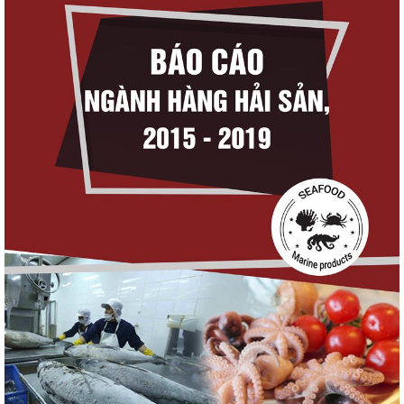
triển thủy sản trong...
Thuế Mục 301 và bài toán thích ứng của
tôm Việt tại thị...
Nguồn cung giảm, giá cá rô phi Trung Quốc
tiếp tục tăng
Điểm tin thủy sản thế giới ngày 3/8/2026
Trung Quốc tăng mạnh nhập khẩu mực,
trong khi nguồn cung...