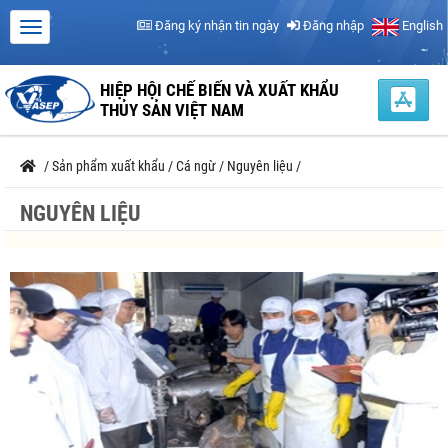
Đăng ký nhận tin ngày
Đăng nhập
English
HIỆP HỘI CHẾ BIẾN VÀ XUẤT KHẨU
THỦY SẢN VIỆT NAM
/
Sản phẩm xuất khẩu
/
Cá ngừ
/
Nguyên liệu
/
NGUYÊN LIỆU