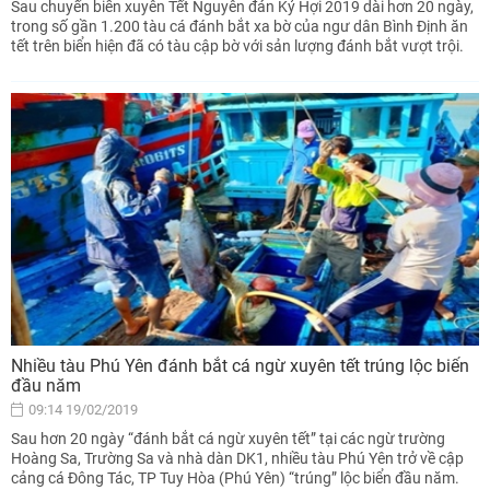
Sau chuyến biển xuyên Tết Nguyên đán Kỷ Hợi 2019 dài hơn 20 ngày,
trong số gần 1.200 tàu cá đánh bắt xa bờ của ngư dân Bình Định ăn
tết trên biển hiện đã có tàu cập bờ với sản lượng đánh bắt vượt trội.
Nhiều tàu Phú Yên đánh bắt cá ngừ xuyên tết trúng lộc biển
đầu năm
09:14 19/02/2019
Sau hơn 20 ngày “đánh bắt cá ngừ xuyên tết” tại các ngừ trường
Hoàng Sa, Trường Sa và nhà dàn DK1, nhiều tàu Phú Yên trở về cập
cảng cá Đông Tác, TP Tuy Hòa (Phú Yên) “trúng” lộc biển đầu năm.