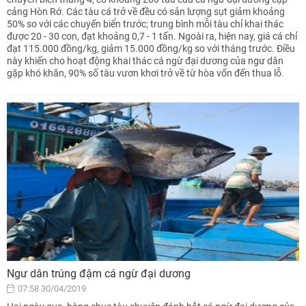
cảng Hòn Rớ. Các tàu cá trở về đều có sản lượng sụt giảm khoảng
50% so với các chuyến biển trước; trung bình mỗi tàu chỉ khai thác
được 20 - 30 con, đạt khoảng 0,7 - 1 tấn. Ngoài ra, hiện nay, giá cá chỉ
đạt 115.000 đồng/kg, giảm 15.000 đồng/kg so với tháng trước. Điều
này khiến cho hoạt động khai thác cá ngừ đại dương của ngư dân
gặp khó khăn, 90% số tàu vươn khơi trở về từ hòa vốn đến thua lỗ.
Ngư dân trúng đậm cá ngừ đại dương
07:58 30/04/2019