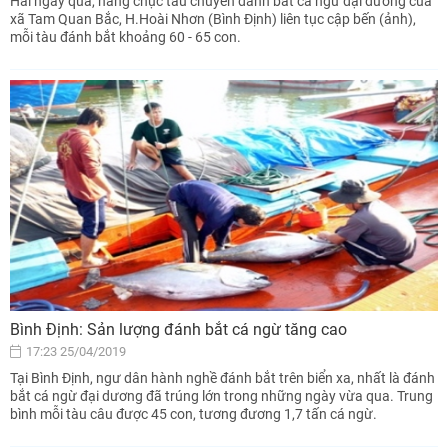
Hai ngày qua, hàng chục tàu chuyên đánh bắt cá ngừ đại dương của
xã Tam Quan Bắc, H.Hoài Nhơn (Bình Định) liên tục cập bến (ảnh),
mỗi tàu đánh bắt khoảng 60 - 65 con.
Bình Định: Sản lượng đánh bắt cá ngừ tăng cao
17:23 25/04/2019
Tại Bình Định, ngư dân hành nghề đánh bắt trên biển xa, nhất là đánh
bắt cá ngừ đại dương đã trúng lớn trong những ngày vừa qua. Trung
bình mỗi tàu câu được 45 con, tương đương 1,7 tấn cá ngừ.