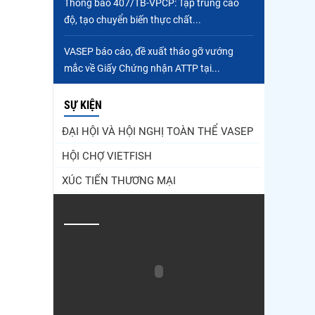
Thông báo 407/TB-VPCP: Tập trung cao
độ, tạo chuyển biến thực chất...
VASEP báo cáo, đề xuất tháo gỡ vướng
mắc về Giấy Chứng nhận ATTP tại...
SỰ KIỆN
ĐẠI HỘI VÀ HỘI NGHỊ TOÀN THỂ VASEP
HỘI CHỢ VIETFISH
XÚC TIẾN THƯƠNG MẠI