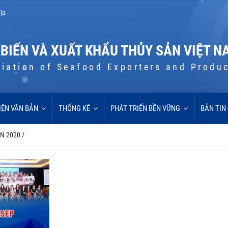
ịa
 BIẾN VÀ XUẤT KHẨU THỦY SẢN VIỆT N
iation of Seafood Exporters and Produ
IỆN VĂN BẢN
THỐNG KÊ
PHÁT TRIỂN BỀN VỮNG
BẢN TIN
ỆN 2020
/