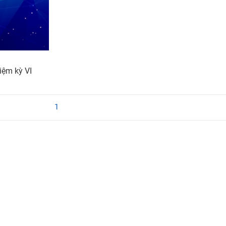
iệm kỳ VI
1