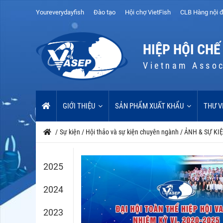
Youreverydayfish
Đào tạo
Hội chợ VietFish
CLB Hàng nội đ
HIỆP HỘI CHẾ
Vietnam Assoc
GIỚI THIỆU
SẢN PHẨM XUẤT KHẨU
THƯ V
/
Sự kiện
/
Hội thảo và sự kiện chuyên ngành
/
ẢNH & SỰ KI
2025
2024
2023