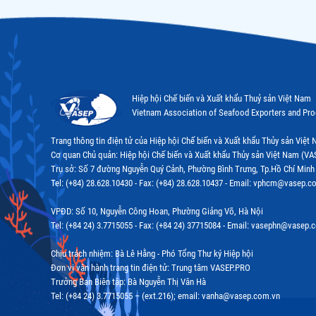
Hiệp hội Chế biến và Xuất khẩu Thuỷ sản Việt Nam
Vietnam Association of Seafood Exporters and Pr
Trang thông tin điện tử của Hiệp hội Chế biến và Xuất khẩu Thủy sản Việ
Cơ quan Chủ quản: Hiệp hội Chế biến và Xuất khẩu Thủy sản Việt Nam (VA
Trụ sở: Số 7 đường Nguyễn Quý Cảnh, Phường Bình Trưng, Tp.Hồ Chí Minh
Tel: (+84) 28.628.10430 - Fax: (+84) 28.628.10437 - Email: vphcm@vasep.c
VPĐD: Số 10, Nguyễn Công Hoan, Phường Giảng Võ, Hà Nội
Tel: (+84 24) 3.7715055 - Fax: (+84 24) 37715084 - Email: vasephn@vasep.
Chịu trách nhiệm: Bà Lê Hằng - Phó Tổng Thư ký Hiệp hội
Đơn vị vận hành trang tin điện tử: Trung tâm VASEP.PRO
Trưởng Ban Biên tập: Bà Nguyễn Thị Vân Hà
Tel: (+84 24) 3.7715055 – (ext.216); email: vanha@vasep.com.vn