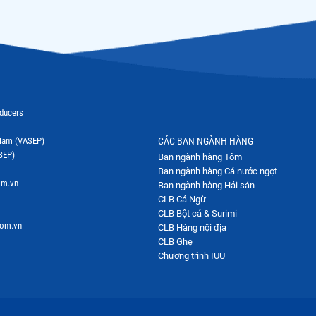
oducers
t Nam (VASEP)
CÁC BAN NGÀNH HÀNG
SEP)
Ban ngành hàng Tôm
Ban ngành hàng Cá nước ngọt
om.vn
Ban ngành hàng Hải sản
CLB Cá Ngừ
CLB Bột cá & Surimi
com.vn
CLB Hàng nội địa
CLB Ghẹ
Chương trình IUU