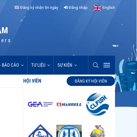
Đăng ký nhận tin ngày
Đăng nhập
English
AM
cers
 - BÁO CÁO
TƯ LIỆU
SỰ KIỆN
HỘI VIÊN
ĐĂNG KÝ HỘI VIÊN