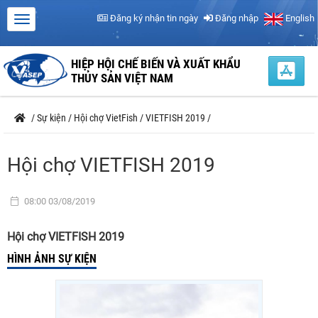
Đăng ký nhận tin ngày
Đăng nhập
English
HIỆP HỘI CHẾ BIẾN VÀ XUẤT KHẨU
THỦY SẢN VIỆT NAM
/
Sự kiện
/
Hội chợ VietFish
/
VIETFISH 2019
/
Hội chợ VIETFISH 2019
08:00 03/08/2019
Hội chợ VIETFISH 2019
HÌNH ẢNH SỰ KIỆN