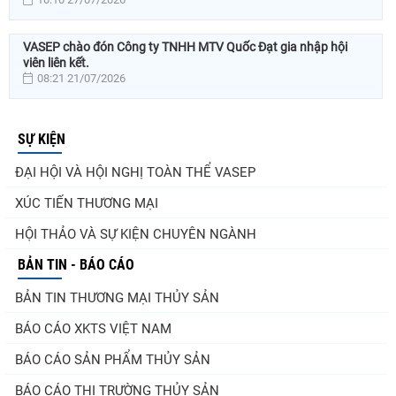
VASEP chào đón Công ty TNHH MTV Quốc Đạt gia nhập hội
viên liên kết.
08:21 21/07/2026
SỰ KIỆN
ĐẠI HỘI VÀ HỘI NGHỊ TOÀN THỂ VASEP
XÚC TIẾN THƯƠNG MẠI
HỘI THẢO VÀ SỰ KIỆN CHUYÊN NGÀNH
BẢN TIN - BÁO CÁO
BẢN TIN THƯƠNG MẠI THỦY SẢN
BÁO CÁO XKTS VIỆT NAM
BÁO CÁO SẢN PHẨM THỦY SẢN
BÁO CÁO THỊ TRƯỜNG THỦY SẢN