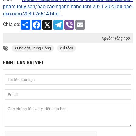
pham-thuy-san/bao-cao-nganh-hang-tom-2021-2025-du-bao-
den-nam-2030-26614.html
Share
Facebook
X
Telegram
Viber
Email
Chia sẻ:
Nguồn: Tổng hợp
Xung đột Trung Đông
giá tôm
BÌNH LUẬN BÀI VIẾT