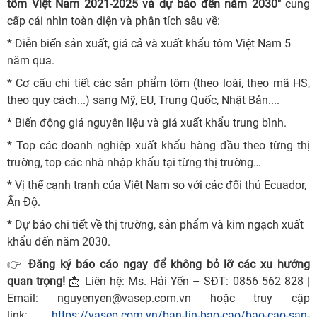
tôm Việt Nam 2021-2025 và dự báo đến năm 2030"
cung
cấp cái nhìn toàn diện và phân tích sâu về:
* Diễn biến sản xuất, giá cả và xuất khẩu tôm Việt Nam 5
năm qua.
* Cơ cấu chi tiết các sản phẩm tôm (theo loài, theo mã HS,
theo quy cách...) sang Mỹ, EU, Trung Quốc, Nhật Bản....
* Biến động giá nguyên liệu và giá xuất khẩu trung bình.
* Top các doanh nghiệp xuất khẩu hàng đầu theo từng thị
trường, top các nhà nhập khẩu tại từng thị trường…
* Vị thế cạnh tranh của Việt Nam so với các đối thủ Ecuador,
Ấn Độ.
* Dự báo chi tiết về thị trường, sản phẩm và kim ngạch xuất
khẩu đến năm 2030.
👉
Đăng ký báo cáo ngay để không bỏ lỡ các xu hướng
quan trọng!
📩 Liên hệ: Ms. Hải Yến – SĐT: 0856 562 828 |
Email: nguyenyen@vasep.com.vn hoặc truy cập
link:
https://vasep.com.vn/ban-tin-bao-cao/bao-cao-san-