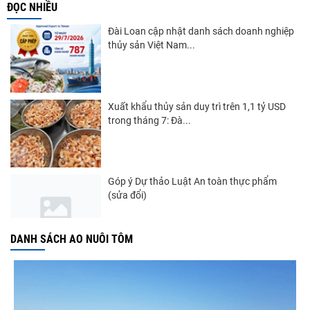
ĐỌC NHIỀU
Đài Loan cập nhật danh sách doanh nghiệp
thủy sản Việt Nam...
Xuất khẩu thủy sản duy trì trên 1,1 tỷ USD
trong tháng 7: Đà...
Góp ý Dự thảo Luật An toàn thực phẩm
(sửa đổi)
DANH SÁCH AO NUÔI TÔM
Nghị quyết 20-NQ/TW: Định hướng phát
triển thủy sản trong...