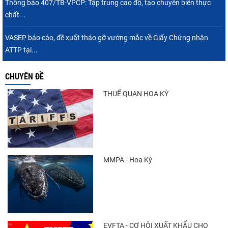
Thông báo 407/TB-VPCP: Tập trung cao độ, tạo chuyển biến thực
chất...
VASEP báo cáo, đề xuất tháo gỡ vướng mắc về Giấy Chứng nhận
ATTP tại...
CHUYÊN ĐỀ
THUẾ QUAN HOA KỲ
MMPA - Hoa Kỳ
EVFTA - CƠ HỘI XUẤT KHẨU CHO