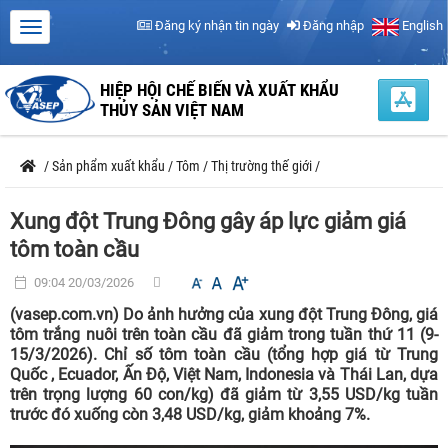
Đăng ký nhận tin ngày
Đăng nhập
English
HIỆP HỘI CHẾ BIẾN VÀ XUẤT KHẨU
THỦY SẢN VIỆT NAM
/
Sản phẩm xuất khẩu
/
Tôm
/
Thị trường thế giới
/
Xung đột Trung Đông gây áp lực giảm giá
tôm toàn cầu
09:04 20/03/2026
(vasep.com.vn) Do ảnh hưởng của xung đột Trung Đông, giá
tôm trắng nuôi trên toàn cầu đã giảm trong tuần thứ 11 (9-
15/3/2026). Chỉ số tôm toàn cầu (tổng hợp giá từ Trung
Quốc , Ecuador, Ấn Độ, Việt Nam, Indonesia và Thái Lan, dựa
trên trọng lượng 60 con/kg) đã giảm từ 3,55 USD/kg tuần
trước đó xuống còn 3,48 USD/kg, giảm khoảng 7%.