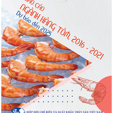
Xuất khẩu cá ngừ Việt Nam sang Canada
tăng nhẹ, áp lực mới...
Thông báo 407/TB-VPCP: Tập trung cao độ,
tạo chuyển biến...