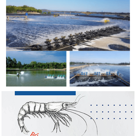
Thuế Mục 301 và bài toán thích ứng của
tôm Việt tại thị...
Nguồn cung giảm, giá cá rô phi Trung Quốc
tiếp tục tăng
Điểm tin thủy sản thế giới ngày 3/8/2026
Trung Quốc tăng mạnh nhập khẩu mực,
trong khi nguồn cung...