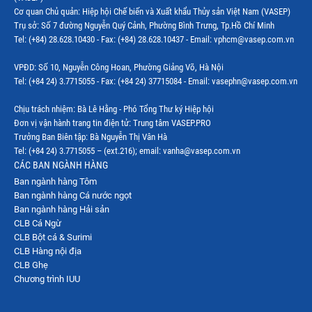
Thị trường EU
Cơ quan Chủ quản: Hiệp hội Chế biến và Xuất khẩu Thủy sản Việt Nam (VASEP)
Trụ sở: Số 7 đường Nguyễn Quý Cảnh, Phường Bình Trưng, Tp.Hồ Chí Minh
Thị trường Indonesia
Tel: (+84) 28.628.10430 - Fax: (+84) 28.628.10437 - Email: vphcm@vasep.com.vn
Thị trường Mexico
VPĐD: Số 10, Nguyễn Công Hoan, Phường Giảng Võ, Hà Nội
Thị trường Mỹ
Tel: (+84 24) 3.7715055 - Fax: (+84 24) 37715084 - Email: vasephn@vasep.com.vn
Thị trường Nga
Chịu trách nhiệm: Bà Lê Hằng - Phó Tổng Thư ký Hiệp hội
Đơn vị vận hành trang tin điện tử: Trung tâm VASEP.PRO
Thị trường Hàn Quốc
Trưởng Ban Biên tập: Bà Nguyễn Thị Vân Hà
Tel: (+84 24) 3.7715055 – (ext.216); email: vanha@vasep.com.vn
Thị trường Nhật Bản
CÁC BAN NGÀNH HÀNG
Ban ngành hàng Tôm
Thị trường Thái Lan
Ban ngành hàng Cá nước ngọt
Thị trường Trung Quốc
Ban ngành hàng Hải sản
CLB Cá Ngừ
Thị trường Philippines
CLB Bột cá & Surimi
CLB Hàng nội địa
Thị trường Tây Ban Nha
CLB Ghẹ
Chương trình IUU
Thị trường thủy sản khác
Thị trường thủy sản thế giới