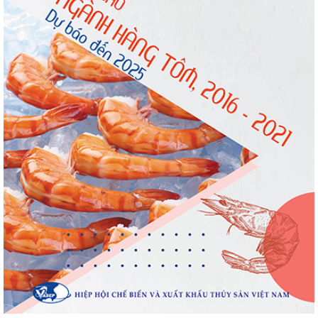
tăng nhẹ, áp lực mới...
Thông báo 407/TB-VPCP: Tập trung cao độ,
tạo chuyển biến...