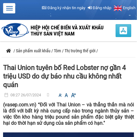
Đăng ký nhận tin ngày
Đăng nhập
English
HIỆP HỘI CHẾ BIẾN VÀ XUẤT KHẨU
THỦY SẢN VIỆT NAM
/
Sản phẩm xuất khẩu
/
Tôm
/
Thị trường thế giới
/
Thai Union tuyên bố Red Lobster nợ gần 4
triệu USD do dự báo nhu cầu không nhất
quán
08:27 26/07/2024
(vasep.com.vn) “Đối với Thai Union – và thẳng thắn mà nói
là đối với bất kỳ nhà cung cấp nào trong ngành thủy sản –
việc tồn kho hàng triệu pound sản phẩm đặc biệt gây thiệt
hại do thời hạn sử dụng của sản phẩm có hạn."