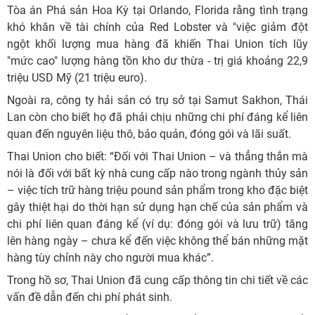
Tòa án Phá sản Hoa Kỳ tại Orlando, Florida rằng tình trạng
khó khăn về tài chính của Red Lobster và "việc giảm đột
ngột khối lượng mua hàng đã khiến Thai Union tích lũy
"mức cao" lượng hàng tồn kho dư thừa - trị giá khoảng 22,9
triệu USD Mỹ (21 triệu euro).
Ngoài ra, công ty hải sản có trụ sở tại Samut Sakhon, Thái
Lan còn cho biết họ đã phải chịu những chi phí đáng kể liên
quan đến nguyên liệu thô, bảo quản, đóng gói và lãi suất.
Thai Union cho biết: “Đối với Thai Union – và thẳng thắn mà
nói là đối với bất kỳ nhà cung cấp nào trong ngành thủy sản
– việc tích trữ hàng triệu pound sản phẩm trong kho đặc biệt
gây thiệt hại do thời hạn sử dụng hạn chế của sản phẩm và
chi phí liên quan đáng kể (ví dụ: đóng gói và lưu trữ) tăng
lên hàng ngày – chưa kể đến việc không thể bán những mặt
hàng tùy chỉnh này cho người mua khác”.
Trong hồ sơ, Thai Union đã cung cấp thông tin chi tiết về các
vấn đề dẫn đến chi phí phát sinh.