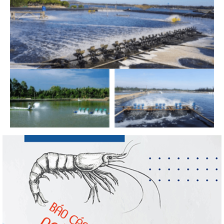
Thuế Mục 301 và bài toán thích ứng của
tôm Việt tại thị...
Nguồn cung giảm, giá cá rô phi Trung Quốc
tiếp tục tăng
Điểm tin thủy sản thế giới ngày 3/8/2026
Trung Quốc tăng mạnh nhập khẩu mực,
trong khi nguồn cung...
Xuất khẩu cá ngừ Việt Nam sang Canada