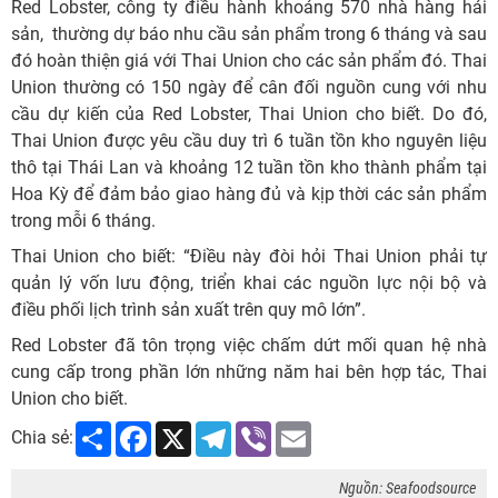
Red Lobster, công ty điều hành khoảng 570 nhà hàng hải
sản, thường dự báo nhu cầu sản phẩm trong 6 tháng và sau
đó hoàn thiện giá với Thai Union cho các sản phẩm đó. Thai
Union thường có 150 ngày để cân đối nguồn cung với nhu
cầu dự kiến ​​của Red Lobster, Thai Union cho biết. Do đó,
Thai Union được yêu cầu duy trì 6 tuần tồn kho nguyên liệu
thô tại Thái Lan và khoảng 12 tuần tồn kho thành phẩm tại
Hoa Kỳ để đảm bảo giao hàng đủ và kịp thời các sản phẩm
trong mỗi 6 tháng.
Thai Union cho biết: “Điều này đòi hỏi Thai Union phải tự
quản lý vốn lưu động, triển khai các nguồn lực nội bộ và
điều phối lịch trình sản xuất trên quy mô lớn”.
Red Lobster đã tôn trọng việc chấm dứt mối quan hệ nhà
cung cấp trong phần lớn những năm hai bên hợp tác, Thai
Union cho biết.
Share
Facebook
X
Telegram
Viber
Email
Chia sẻ:
Nguồn: Seafoodsource