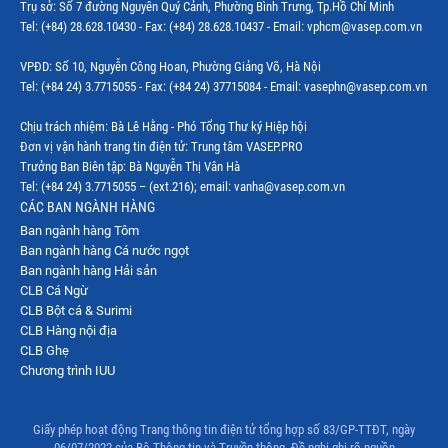
Trụ sở: Số 7 đường Nguyễn Quý Cảnh, Phường Bình Trưng, Tp.Hồ Chí Minh
Thị trường Indonesia
Tel: (+84) 28.628.10430 - Fax: (+84) 28.628.10437 - Email: vphcm@vasep.com.vn
Thị trường Mexico
VPĐD: Số 10, Nguyễn Công Hoan, Phường Giảng Võ, Hà Nội
Thị trường Mỹ
Tel: (+84 24) 3.7715055 - Fax: (+84 24) 37715084 - Email: vasephn@vasep.com.vn
Thị trường Nga
Chịu trách nhiệm: Bà Lê Hằng - Phó Tổng Thư ký Hiệp hội
Đơn vị vận hành trang tin điện tử: Trung tâm VASEP.PRO
Thị trường Hàn Quốc
Trưởng Ban Biên tập: Bà Nguyễn Thị Vân Hà
Tel: (+84 24) 3.7715055 – (ext.216); email: vanha@vasep.com.vn
Thị trường Nhật Bản
CÁC BAN NGÀNH HÀNG
Ban ngành hàng Tôm
Thị trường Thái Lan
Ban ngành hàng Cá nước ngọt
Thị trường Trung Quốc
Ban ngành hàng Hải sản
CLB Cá Ngừ
Thị trường Philippines
CLB Bột cá & Surimi
CLB Hàng nội địa
Thị trường Tây Ban Nha
CLB Ghẹ
Chương trình IUU
Thị trường thủy sản khác
Thị trường thủy sản thế giới
Giấy phép hoạt động Trang thông tin điện tử tổng hợp số 83/GP-TTĐT, ngày
06/07/2022 của Bộ Thông tin và Truyền thông. Đề nghị ghi rõ nguồn