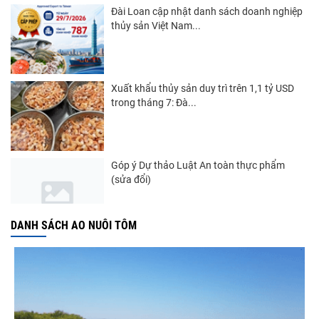
Đài Loan cập nhật danh sách doanh nghiệp
thủy sản Việt Nam...
Xuất khẩu thủy sản duy trì trên 1,1 tỷ USD
trong tháng 7: Đà...
Góp ý Dự thảo Luật An toàn thực phẩm
(sửa đổi)
DANH SÁCH AO NUÔI TÔM
Nghị quyết 20-NQ/TW: Định hướng phát
triển thủy sản trong...