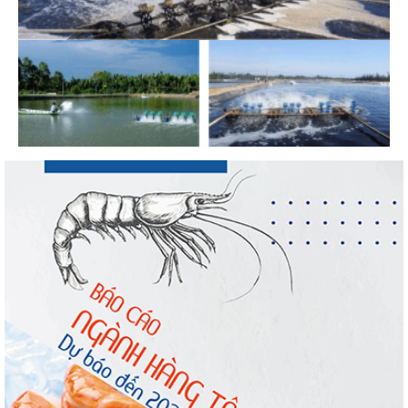
Nguồn cung giảm, giá cá rô phi Trung Quốc
tiếp tục tăng
Xuất khẩu cá tra sang CPTPP: Mở rộng cơ
hội cho hàng giá trị...
Xuất khẩu cá ngừ Việt Nam sang Canada
tăng nhẹ, áp lực mới...
Trung Quốc tăng mạnh nhập khẩu mực,
trong khi nguồn cung...
Điểm tin thủy sản thế giới ngày 3/8/2026