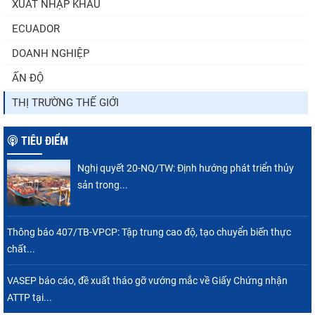
XUẤT NHẬP KHẨU
ECUADOR
DOANH NGHIỆP
ẤN ĐỘ
THỊ TRƯỜNG THẾ GIỚI
TIÊU ĐIỂM
Nghị quyết 20-NQ/TW: Định hướng phát triển thủy
sản trong...
Thông báo 407/TB-VPCP: Tập trung cao độ, tạo chuyển biến thực
chất...
VASEP báo cáo, đề xuất tháo gỡ vướng mắc về Giấy Chứng nhận
ATTP tại...