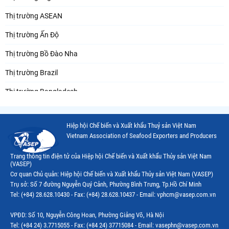
Thị trường ASEAN
Thị trường Ấn Độ
Thị trường Bồ Đào Nha
Thị trường Brazil
Thị trường Bangladesh
Thị trường Chile
Hiệp hội Chế biến và Xuất khẩu Thuỷ sản Việt Nam
Thị trường Canada
Vietnam Association of Seafood Exporters and Producers
Thị trường Ecuador
Trang thông tin điện tử của Hiệp hội Chế biến và Xuất khẩu Thủy sản Việt Nam
(VASEP)
Thị trường EU
Cơ quan Chủ quản: Hiệp hội Chế biến và Xuất khẩu Thủy sản Việt Nam (VASEP)
Trụ sở: Số 7 đường Nguyễn Quý Cảnh, Phường Bình Trưng, Tp.Hồ Chí Minh
Thị trường Indonesia
Tel: (+84) 28.628.10430 - Fax: (+84) 28.628.10437 - Email: vphcm@vasep.com.vn
Thị trường Mexico
VPĐD: Số 10, Nguyễn Công Hoan, Phường Giảng Võ, Hà Nội
Thị trường Mỹ
Tel: (+84 24) 3.7715055 - Fax: (+84 24) 37715084 - Email: vasephn@vasep.com.vn