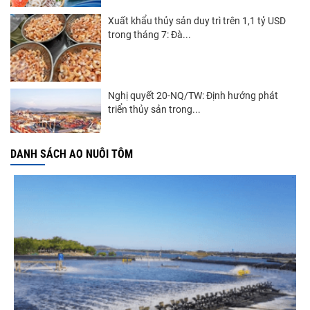
Xuất khẩu thủy sản duy trì trên 1,1 tỷ USD
trong tháng 7: Đà...
Nghị quyết 20-NQ/TW: Định hướng phát
triển thủy sản trong...
DANH SÁCH AO NUÔI TÔM
Góp ý Dự thảo Luật An toàn thực phẩm
(sửa đổi)
Thuế Mục 301 và bài toán thích ứng của
tôm Việt tại thị...