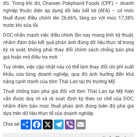
đó. Trong khi đó, Charoen Pokphand Foods (CPF) – doanh
nghiệp thuộc diện áp dụng dữ liệu bất lợi (AFA) – có mức
thuế được điều chỉnh lên 26,66%, tăng so với mức 17,38%
trước khi sửa lỗi.
DOC nhấn mạnh việc điều chỉnh lần này mang tính kỹ thuật,
nhằm đảm bảo kết quả phản ánh đúng dữ liệu thực tế trong
kỳ rà soát, không phải thay đổi chính sách chống bán phá
giá hoặc mở điều tra mới.
Tuy nhiên, việc cập nhật này có thể làm thay đổi chi phí xuất
khẩu của từng doanh nghiệp, qua đó ảnh hưởng đến khả
năng cạnh tranh của tôm Thái Lan tại thị trường Mỹ.
Thuế chống bán phá giá đối với tôm Thái Lan tại Mỹ hiện
vẫn được duy trì và rà soát định kỳ theo cơ chế của DOC,
nhằm đảm bảo mức thuế phản ánh đúng biên độ phá giá
dựa trên dữ liệu thực tế của doanh nghiệp.
Share
Facebook
X
Telegram
Viber
Email
Chia sẻ: