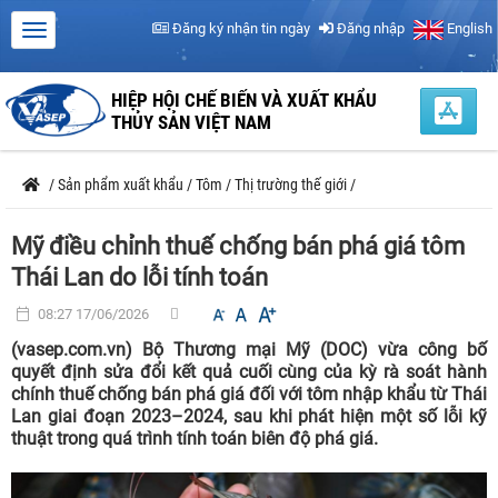
Đăng ký nhận tin ngày
Đăng nhập
English
HIỆP HỘI CHẾ BIẾN VÀ XUẤT KHẨU
THỦY SẢN VIỆT NAM
/
Sản phẩm xuất khẩu
/
Tôm
/
Thị trường thế giới
/
Mỹ điều chỉnh thuế chống bán phá giá tôm
Thái Lan do lỗi tính toán
08:27 17/06/2026
(vasep.com.vn) Bộ Thương mại Mỹ (DOC) vừa công bố
quyết định sửa đổi kết quả cuối cùng của kỳ rà soát hành
chính thuế chống bán phá giá đối với tôm nhập khẩu từ Thái
Lan giai đoạn 2023–2024, sau khi phát hiện một số lỗi kỹ
thuật trong quá trình tính toán biên độ phá giá.