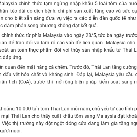
alaysia chính thức tạm ngừng nhập khẩu 5 loài tôm của nướ
ăn kéo dài do dịch bệnh, chi phí sản xuất tăng cao và sức cạ
an cho biết sẵn sàng đưa vụ việc ra các diễn đàn quốc tế như
c đàm phán song phương không đạt kết quả.
hính thức từ phía Malaysia vào ngày 28/5, tức ba ngày trước
ian để trao đổi và làm rõ các vấn đề liên quan. Malaysia cho 
oát an toàn thực phẩm đối với thủy sản nhập khẩu từ Thái L
ợc đáp ứng.
ên quan đến mặt hàng cá chẽm. Trước đó, Thái Lan tăng cường
 dấu vết hóa chất và kháng sinh. Đáp lại, Malaysia yêu cầu c
n tích (CoA), trước khi mở rộng biện pháp kiểm soát sang 
khoảng 10.000 tấn tôm Thái Lan mỗi năm, chủ yếu từ các tỉnh 
ơng mại Thái Lan cho thấy xuất khẩu tôm sang Malaysia đạt kh
. Việc thị trường này đột ngột đóng cửa đang làm gia tăng ng
gười nuôi.