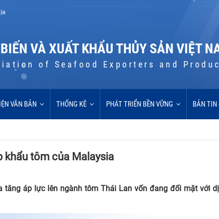
ịa
 BIẾN VÀ XUẤT KHẨU THỦY SẢN VIỆT N
iation of Seafood Exporters and Produ
IỆN VĂN BẢN
THỐNG KÊ
PHÁT TRIỂN BỀN VỮNG
BẢN TIN
p khẩu tôm của Malaysia
 tăng áp lực lên ngành tôm Thái Lan vốn đang đối mặt với dị