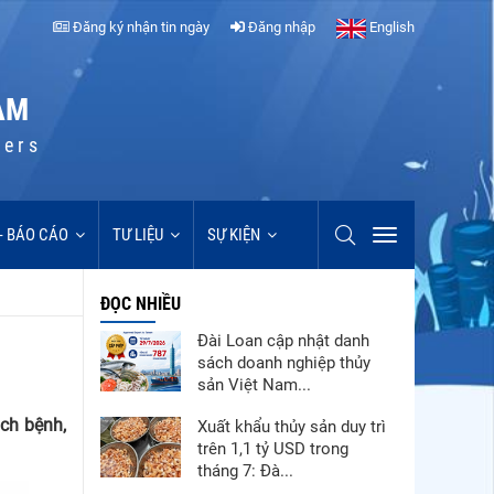
Đăng ký nhận tin ngày
Đăng nhập
English
AM
cers
 - BÁO CÁO
TƯ LIỆU
SỰ KIỆN
ĐỌC NHIỀU
Đài Loan cập nhật danh
sách doanh nghiệp thủy
sản Việt Nam...
ch bệnh,
Xuất khẩu thủy sản duy trì
trên 1,1 tỷ USD trong
tháng 7: Đà...