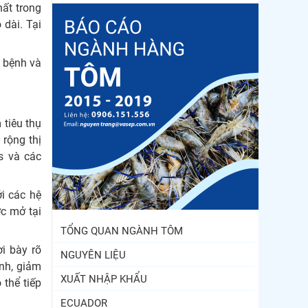
hất trong
 dài. Tại
h bệnh và
 tiêu thụ
rộng thị
s và các
i các hệ
ợc mở tại
TỔNG QUAN NGÀNH TÔM
i bày rõ
NGUYÊN LIỆU
nh, giảm
XUẤT NHẬP KHẨU
 thể tiếp
ECUADOR