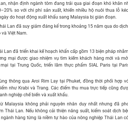
Lan, nhận định ngành tôm đang trải qua giai đoạn khó khăn n
0–20% so với chi phí sản xuất, khiến nhiều hộ nuôi thua lỗ kéo
 ngày do hoạt động xuất khẩu sang Malaysia bị gián đoạn.
 Thái Lan đã suy giảm đáng kể trong khoảng 15 năm qua do dịc
ộ và Việt Nam.
ái Lan đã triển khai kế hoạch khẩn cấp gồm 13 biện pháp nhằm
ơng mại được giao nhiệm vụ tìm kiếm khách hàng mới và mở 
mại tại Trung Quốc, triển lãm thực phẩm SIAL Paris tại Pari
ùng thông qua Aroi Rim Lay tại Phuket, đồng thời phối hợp vớ
điểm như Krabi và Trang. Các điểm thu mua trực tiếp cũng đư
anh nghiệp chế biến và xuất khẩu.
từ Malaysia không phải nguyên nhân duy nhất nhưng đã phơ
 Thái Lan. Nếu không cải thiện năng suất, kiểm soát dịch bệ
, ngành hàng từng là niềm tự hào của nông nghiệp Thái Lan có