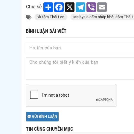
Share
Facebook
X
Telegram
Viber
Email
Chia sẻ:
xk tôm Thái Lan
Malaysia cấm nhập khẩu tôm Thái 
BÌNH LUẬN BÀI VIẾT
GỬI BÌNH LUẬN
TIN CÙNG CHUYÊN MỤC