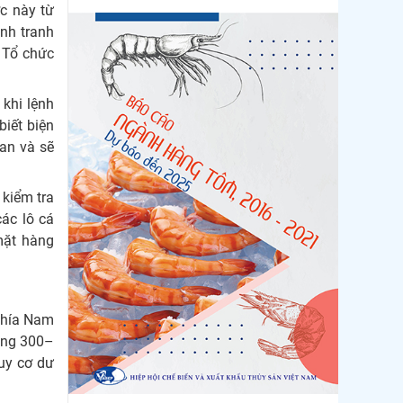
c này từ
Xuất khẩu cá ngừ Việt
Nam sang Canada tăng
nh tranh
nhẹ, áp lực mới...
 Tổ chức
Thông báo 407/TB-VPCP:
Tập trung cao độ, tạo
 khi lệnh
chuyển biến...
biết biện
an và sẽ
 kiểm tra
ác lô cá
mặt hàng
phía Nam
oảng 300–
uy cơ dư