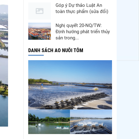
Góp ý Dự thảo Luật An
toàn thực phẩm (sửa đổi)
Nghị quyết 20-NQ/TW:
Định hướng phát triển thủy
sản trong...
Thuế Mục 301 và bài toán
DANH SÁCH AO NUÔI TÔM
thích ứng của tôm Việt tại
thị...
Nguồn cung giảm, giá cá
rô phi Trung Quốc tiếp tục
tăng
Điểm tin thủy sản thế giới
ngày 3/8/2026
Trung Quốc tăng mạnh
nhập khẩu mực, trong khi
nguồn cung...