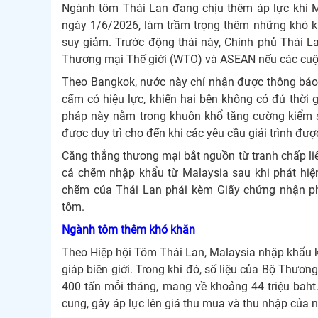
Ngành tôm Thái Lan đang chịu thêm áp lực khi M
ngày 1/6/2026, làm trầm trọng thêm những khó kh
suy giảm. Trước động thái này, Chính phủ Thái L
Thương mại Thế giới (WTO) và ASEAN nếu các cuộ
Theo Bangkok, nước này chỉ nhận được thông báo c
cấm có hiệu lực, khiến hai bên không có đủ thời g
pháp này nằm trong khuôn khổ tăng cường kiểm s
được duy trì cho đến khi các yêu cầu giải trình đư
Căng thẳng thương mại bắt nguồn từ tranh chấp li
cá chẽm nhập khẩu từ Malaysia sau khi phát hiện
chẽm của Thái Lan phải kèm Giấy chứng nhận phâ
tôm.
Ngành tôm thêm khó khăn
Theo Hiệp hội Tôm Thái Lan, Malaysia nhập khẩu 
giáp biên giới. Trong khi đó, số liệu của Bộ Thư
400 tấn mỗi tháng, mang về khoảng 44 triệu baht
cung, gây áp lực lên giá thu mua và thu nhập của n