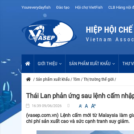
Youreverydayfish
Đào tạo
Hội chợ VietFish
CLB Hàng nội đ
HIỆP HỘI CHẾ
Vietnam Assoc
GIỚI THIỆU
SẢN PHẨM XUẤT KHẨU
THƯ V
/
Sản phẩm xuất khẩu
/
Tôm
/
Thị trường thế giới
/
Thái Lan phản ứng sau lệnh cấm nhậ
16:39 09/06/2026
(vasep.com.vn) Lệnh cấm mới từ Malaysia làm gia
chi phí sản xuất cao và sức cạnh tranh suy giảm.