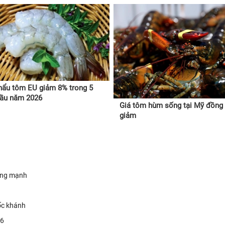
hẩu tôm EU giảm 8% trong 5
đầu năm 2026
Giá tôm hùm sống tại Mỹ đồng 
giảm
tăng mạnh
ốc khánh
26