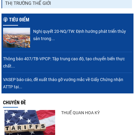
THỊ TRƯỜNG THẾ GIỚI
TIÊU ĐIỂM
Nghị quyết 20-NQ/TW: Định hướng phát triển thủy
sản trong...
Thông báo 407/TB-VPCP: Tập trung cao độ, tạo chuyển biến thực
chất...
VASEP báo cáo, đề xuất tháo gỡ vướng mắc về Giấy Chứng nhận
ATTP tại...
CHUYÊN ĐỀ
THUẾ QUAN HOA KỲ