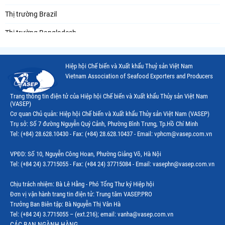
Thị trường Brazil
Thị trường Bangladesh
Thị trường Chile
Hiệp hội Chế biến và Xuất khẩu Thuỷ sản Việt Nam
Thị trường Canada
Vietnam Association of Seafood Exporters and Producers
Thị trường Ecuador
Trang thông tin điện tử của Hiệp hội Chế biến và Xuất khẩu Thủy sản Việt Nam
(VASEP)
Thị trường EU
Cơ quan Chủ quản: Hiệp hội Chế biến và Xuất khẩu Thủy sản Việt Nam (VASEP)
Trụ sở: Số 7 đường Nguyễn Quý Cảnh, Phường Bình Trưng, Tp.Hồ Chí Minh
Thị trường Indonesia
Tel: (+84) 28.628.10430 - Fax: (+84) 28.628.10437 - Email: vphcm@vasep.com.vn
Thị trường Mexico
VPĐD: Số 10, Nguyễn Công Hoan, Phường Giảng Võ, Hà Nội
Thị trường Mỹ
Tel: (+84 24) 3.7715055 - Fax: (+84 24) 37715084 - Email: vasephn@vasep.com.vn
Thị trường Nga
Chịu trách nhiệm: Bà Lê Hằng - Phó Tổng Thư ký Hiệp hội
Đơn vị vận hành trang tin điện tử: Trung tâm VASEP.PRO
Thị trường Hàn Quốc
Trưởng Ban Biên tập: Bà Nguyễn Thị Vân Hà
Tel: (+84 24) 3.7715055 – (ext.216); email: vanha@vasep.com.vn
Thị trường Nhật Bản
CÁC BAN NGÀNH HÀNG