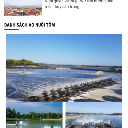
Nghị quyết 20-NQ/TW: Định hướng phát
triển thủy sản trong...
DANH SÁCH AO NUÔI TÔM
Góp ý Dự thảo Luật An toàn thực phẩm
(sửa đổi)
Thuế Mục 301 và bài toán thích ứng của
tôm Việt tại thị...
Nguồn cung giảm, giá cá rô phi Trung Quốc
tiếp tục tăng
VASEP chào đón Công ty Cổ phần Thương