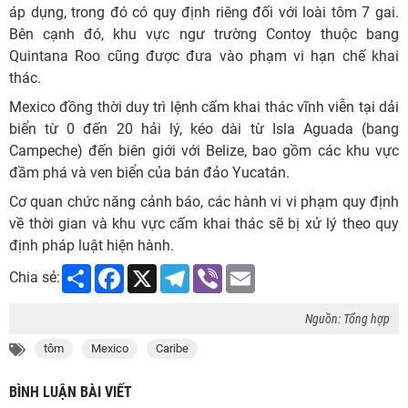
áp dụng, trong đó có quy định riêng đối với loài tôm 7 gai.
Bên cạnh đó, khu vực ngư trường Contoy thuộc bang
Quintana Roo cũng được đưa vào phạm vi hạn chế khai
thác.
Mexico đồng thời duy trì lệnh cấm khai thác vĩnh viễn tại dải
biển từ 0 đến 20 hải lý, kéo dài từ Isla Aguada (bang
Campeche) đến biên giới với Belize, bao gồm các khu vực
đầm phá và ven biển của bán đảo Yucatán.
Cơ quan chức năng cảnh báo, các hành vi vi phạm quy định
về thời gian và khu vực cấm khai thác sẽ bị xử lý theo quy
định pháp luật hiện hành.
Share
Facebook
X
Telegram
Viber
Email
Chia sẻ:
Nguồn: Tổng hợp
tôm
Mexico
Caribe
BÌNH LUẬN BÀI VIẾT