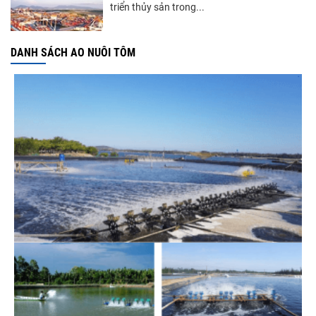
triển thủy sản trong...
DANH SÁCH AO NUÔI TÔM
Góp ý Dự thảo Luật An toàn thực phẩm
(sửa đổi)
Thuế Mục 301 và bài toán thích ứng của
tôm Việt tại thị...
Xuất khẩu cá tra sang CPTPP: Mở rộng cơ
hội cho hàng giá trị...
Xuất khẩu cá ngừ Việt Nam sang Canada
tăng nhẹ, áp lực mới...