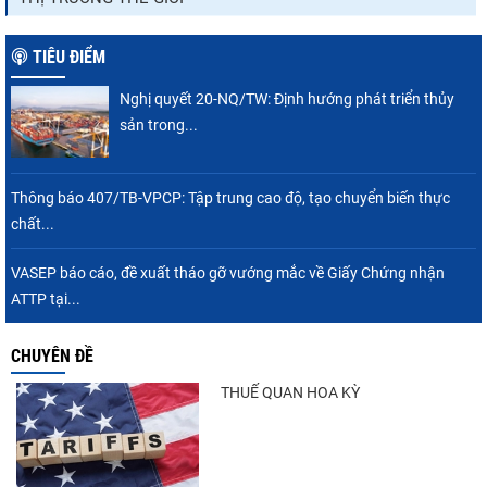
TIÊU ĐIỂM
Nghị quyết 20-NQ/TW: Định hướng phát triển thủy
sản trong...
Thông báo 407/TB-VPCP: Tập trung cao độ, tạo chuyển biến thực
chất...
VASEP báo cáo, đề xuất tháo gỡ vướng mắc về Giấy Chứng nhận
ATTP tại...
CHUYÊN ĐỀ
THUẾ QUAN HOA KỲ