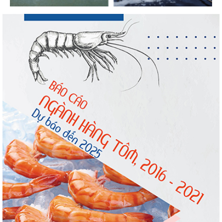
Nguồn cung giảm, giá cá rô phi Trung Quốc
tiếp tục tăng
Trung Quốc tăng mạnh nhập khẩu mực,
trong khi nguồn cung...
Còn chưa đầy 3 tuần đến Vietfish 2026: Sẵn
sàng cho chuỗi...