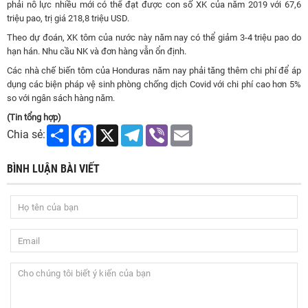
phải nỗ lực nhiều mới có thể đạt được con số XK của năm 2019 với 67,6
triệu pao, trị giá 218,8 triệu USD.
Theo dự đoán, XK tôm của nước này năm nay có thể giảm 3-4 triệu pao do
hạn hán. Nhu cầu NK và đơn hàng vẫn ổn định.
Các nhà chế biến tôm của Honduras năm nay phải tăng thêm chi phí để áp
dụng các biện pháp vệ sinh phòng chống dịch Covid với chi phí cao hơn 5%
so với ngân sách hàng năm.
(Tin tổng hợp)
Share
Facebook
X
Telegram
Viber
Email
Chia sẻ:
BÌNH LUẬN BÀI VIẾT