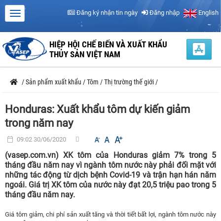
Đăng ký nhận tin ngày
Đăng nhập
English
HIỆP HỘI CHẾ BIẾN VÀ XUẤT KHẨU
THỦY SẢN VIỆT NAM
/
Sản phẩm xuất khẩu
/
Tôm
/
Thị trường thế giới
/
Honduras: Xuất khẩu tôm dự kiến giảm
trong năm nay
09:02 30/06/2020
(vasep.com.vn) XK tôm của Honduras giảm 7% trong 5
tháng đầu năm nay vì ngành tôm nước này phải đối mặt với
những tác động từ dịch bệnh Covid-19 và trận hạn hán năm
ngoái. Giá trị XK tôm của nước này đạt 20,5 triệu pao trong 5
tháng đầu năm nay.
Giá tôm giảm, chi phí sản xuất tăng và thời tiết bất lợi, ngành tôm nước này