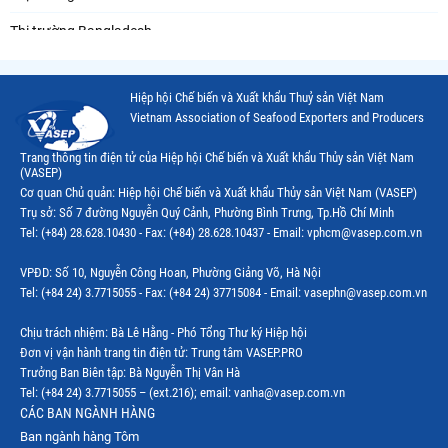
Thị trường Bangladesh
Thị trường Chile
Hiệp hội Chế biến và Xuất khẩu Thuỷ sản Việt Nam
Thị trường Canada
Vietnam Association of Seafood Exporters and Producers
Thị trường Ecuador
Trang thông tin điện tử của Hiệp hội Chế biến và Xuất khẩu Thủy sản Việt Nam
(VASEP)
Thị trường EU
Cơ quan Chủ quản: Hiệp hội Chế biến và Xuất khẩu Thủy sản Việt Nam (VASEP)
Trụ sở: Số 7 đường Nguyễn Quý Cảnh, Phường Bình Trưng, Tp.Hồ Chí Minh
Thị trường Indonesia
Tel: (+84) 28.628.10430 - Fax: (+84) 28.628.10437 - Email: vphcm@vasep.com.vn
Thị trường Mexico
VPĐD: Số 10, Nguyễn Công Hoan, Phường Giảng Võ, Hà Nội
Thị trường Mỹ
Tel: (+84 24) 3.7715055 - Fax: (+84 24) 37715084 - Email: vasephn@vasep.com.vn
Thị trường Nga
Chịu trách nhiệm: Bà Lê Hằng - Phó Tổng Thư ký Hiệp hội
Đơn vị vận hành trang tin điện tử: Trung tâm VASEP.PRO
Thị trường Hàn Quốc
Trưởng Ban Biên tập: Bà Nguyễn Thị Vân Hà
Tel: (+84 24) 3.7715055 – (ext.216); email: vanha@vasep.com.vn
Thị trường Nhật Bản
CÁC BAN NGÀNH HÀNG
Ban ngành hàng Tôm
Thị trường Thái Lan