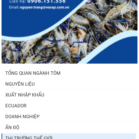
TỔNG QUAN NGÀNH TÔM
NGUYÊN LIỆU
XUẤT NHẬP KHẨU
ECUADOR
DOANH NGHIỆP
ẤN ĐỘ
THỊ TRƯỜNG THẾ GIỚI