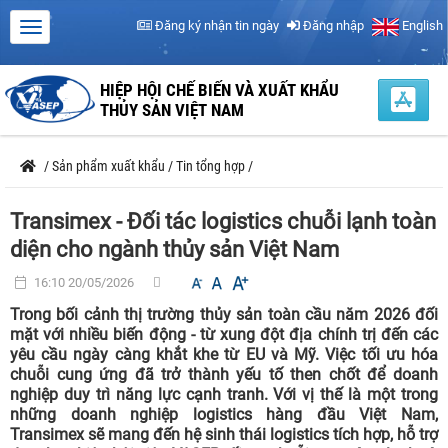
Đăng ký nhận tin ngày
Đăng nhập
English
HIỆP HỘI CHẾ BIẾN VÀ XUẤT KHẨU
THỦY SẢN VIỆT NAM
/
Sản phẩm xuất khẩu
/
Tin tổng hợp
/
Transimex - Đối tác logistics chuỗi lạnh toàn
diện cho ngành thủy sản Việt Nam
16:10 20/05/2026
Trong bối cảnh thị trường thủy sản toàn cầu năm 2026 đối
mặt với nhiều biến động - từ xung đột địa chính trị đến các
yêu cầu ngày càng khắt khe từ EU và Mỹ. Việc tối ưu hóa
chuỗi cung ứng đã trở thành yếu tố then chốt để doanh
nghiệp duy trì năng lực cạnh tranh. Với vị thế là một trong
những doanh nghiệp logistics hàng đầu Việt Nam,
Transimex sẽ mang đến hệ sinh thái logistics tích hợp, hỗ trợ