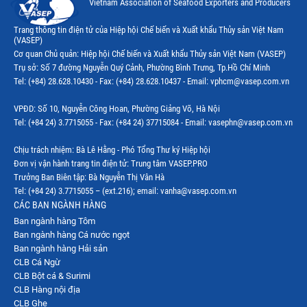
Vietnam Association of Seafood Exporters and Producers
Thị trường Ecuador
Trang thông tin điện tử của Hiệp hội Chế biến và Xuất khẩu Thủy sản Việt Nam
(VASEP)
Thị trường EU
Cơ quan Chủ quản: Hiệp hội Chế biến và Xuất khẩu Thủy sản Việt Nam (VASEP)
Trụ sở: Số 7 đường Nguyễn Quý Cảnh, Phường Bình Trưng, Tp.Hồ Chí Minh
Thị trường Indonesia
Tel: (+84) 28.628.10430 - Fax: (+84) 28.628.10437 - Email: vphcm@vasep.com.vn
Thị trường Mexico
VPĐD: Số 10, Nguyễn Công Hoan, Phường Giảng Võ, Hà Nội
Thị trường Mỹ
Tel: (+84 24) 3.7715055 - Fax: (+84 24) 37715084 - Email: vasephn@vasep.com.vn
Thị trường Nga
Chịu trách nhiệm: Bà Lê Hằng - Phó Tổng Thư ký Hiệp hội
Đơn vị vận hành trang tin điện tử: Trung tâm VASEP.PRO
Thị trường Hàn Quốc
Trưởng Ban Biên tập: Bà Nguyễn Thị Vân Hà
Tel: (+84 24) 3.7715055 – (ext.216); email: vanha@vasep.com.vn
Thị trường Nhật Bản
CÁC BAN NGÀNH HÀNG
Ban ngành hàng Tôm
Thị trường Thái Lan
Ban ngành hàng Cá nước ngọt
Thị trường Trung Quốc
Ban ngành hàng Hải sản
CLB Cá Ngừ
Thị trường Philippines
CLB Bột cá & Surimi
CLB Hàng nội địa
Thị trường Tây Ban Nha
CLB Ghẹ