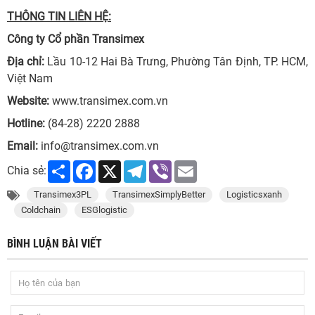
THÔNG TIN LIÊN HỆ:
Công ty Cổ phần Transimex
Địa chỉ:
Lầu 10-12 Hai Bà Trưng, Phường Tân Định, TP. HCM,
Việt Nam
Website:
www.transimex.com.vn
Hotline:
(84-28) 2220 2888
Email:
info@transimex.com.vn
Share
Facebook
X
Telegram
Viber
Email
Chia sẻ:
Transimex3PL
TransimexSimplyBetter
Logisticsxanh
Coldchain
ESGlogistic
BÌNH LUẬN BÀI VIẾT