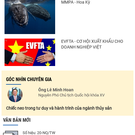
MMPA - Hoa Kỳ
Điểm tin thủy sản thế giới ngày 3/8/2026
EVFTA - CƠ HỘI XUẤT KHẨU CHO
DOANH NGHIỆP VIỆT
GÓC NHÌN CHUYÊN GIA
Ông Lê Minh Hoan
Nguyên Phó Chủ tịch Quốc hội khóa XV
Chiếc neo trong tư duy và hành trình của ngành thủy sản
VĂN BẢN MỚI
Số hiệu:
20-NQ/TW