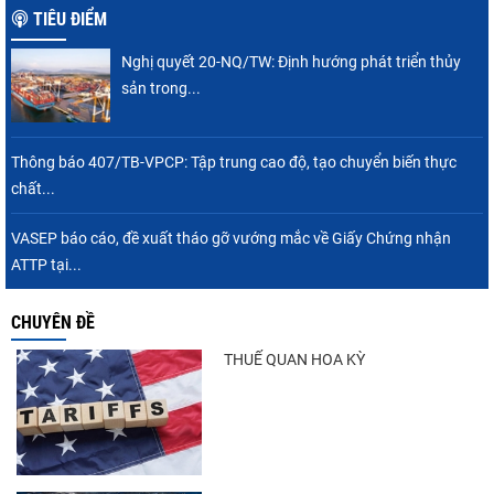
TIÊU ĐIỂM
Nghị quyết 20-NQ/TW: Định hướng phát triển thủy
VASEP chào đón Công ty Cổ phần Thương
sản trong...
mại Sim Ba gia nhập...
Thông báo 407/TB-VPCP: Tập trung cao độ, tạo chuyển biến thực
chất...
Nguồn cung giảm, giá cá rô phi Trung Quốc
tiếp tục tăng
VASEP báo cáo, đề xuất tháo gỡ vướng mắc về Giấy Chứng nhận
ATTP tại...
CHUYÊN ĐỀ
Nhập khẩu tôm của Mỹ phục hồi trong
tháng 5/2026
THUẾ QUAN HOA KỲ
Trung Quốc tăng mạnh nhập khẩu mực,
trong khi nguồn cung...