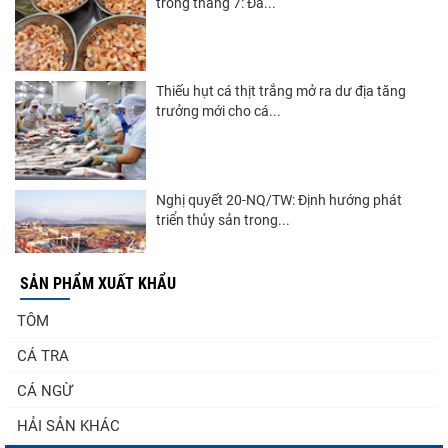
trong tháng 7: Đà...
Thiếu hụt cá thịt trắng mở ra dư địa tăng
trưởng mới cho cá...
Nghị quyết 20-NQ/TW: Định hướng phát
triển thủy sản trong...
SẢN PHẨM XUẤT KHẨU
Góp ý Dự thảo Luật An toàn thực phẩm
TÔM
(sửa đổi)
CÁ TRA
CÁ NGỪ
Thuế Mục 301 và bài toán thích ứng của
HẢI SẢN KHÁC
tôm Việt tại thị...