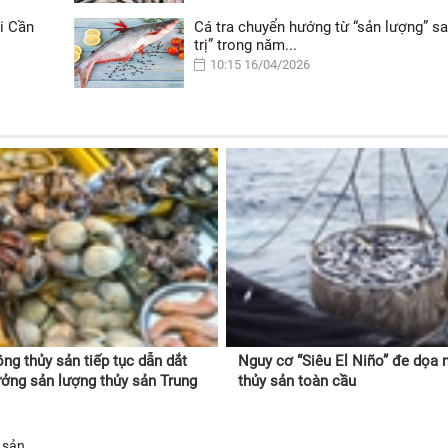
ại Cần
Cá tra chuyển hướng từ “sản lượng” sa
trị” trong năm...
10:15 16/04/2026
ồng thủy sản tiếp tục dẫn dắt
Nguy cơ “Siêu El Niño” đe dọa 
ưởng sản lượng thủy sản Trung
thủy sản toàn cầu
 sản