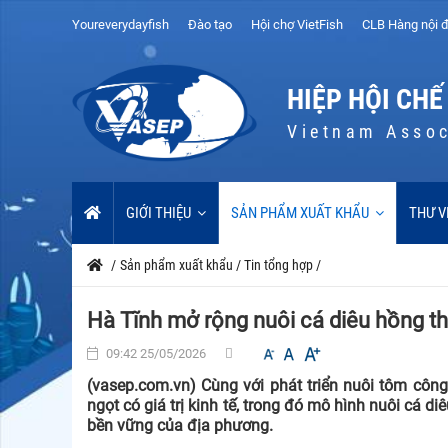
Youreverydayfish
Đào tạo
Hội chợ VietFish
CLB Hàng nội đ
HIỆP HỘI CHẾ
Vietnam Assoc
GIỚI THIỆU
SẢN PHẨM XUẤT KHẨU
THƯ V
/
Sản phẩm xuất khẩu
/
Tin tổng hợp
/
Hà Tĩnh mở rộng nuôi cá diêu hồng 
09:42 25/05/2026
(vasep.com.vn) Cùng với phát triển nuôi tôm cô
ngọt có giá trị kinh tế, trong đó mô hình nuôi cá 
bền vững của địa phương.