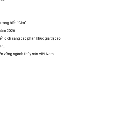
 rong biển "Gim"
 năm 2026
yển dịch sang các phân khúc giá trị cao
HDPE
n bền vững ngành thủy sản Việt Nam