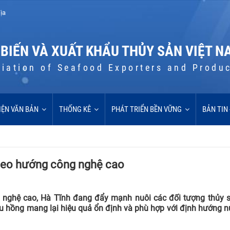
ịa
 BIẾN VÀ XUẤT KHẨU THỦY SẢN VIỆT N
iation of Seafood Exporters and Produ
IỆN VĂN BẢN
THỐNG KÊ
PHÁT TRIỂN BỀN VỮNG
BẢN TIN
theo hướng công nghệ cao
ng nghệ cao, Hà Tĩnh đang đẩy mạnh nuôi các đối tượng thủy 
diêu hồng mang lại hiệu quả ổn định và phù hợp với định hướng n