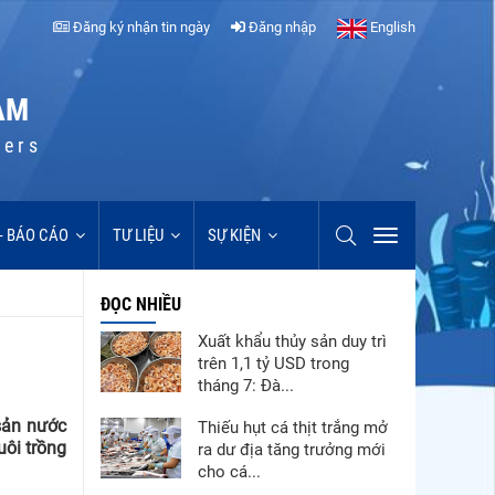
Đăng ký nhận tin ngày
Đăng nhập
English
AM
cers
 - BÁO CÁO
TƯ LIỆU
SỰ KIỆN
ĐỌC NHIỀU
Xuất khẩu thủy sản duy trì
trên 1,1 tỷ USD trong
tháng 7: Đà...
sản nước
Thiếu hụt cá thịt trắng mở
uôi trồng
ra dư địa tăng trưởng mới
cho cá...