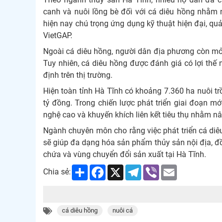
canh và nuôi lồng bè đối với cá diêu hồng nhằm 
hiện nay chú trọng ứng dụng kỹ thuật hiện đại, qu
VietGAP.
Ngoài cá diêu hồng, người dân địa phương còn mở r
Tuy nhiên, cá diêu hồng được đánh giá có lợi thế n
định trên thị trường.
Hiện toàn tỉnh Hà Tĩnh có khoảng 7.360 ha nuôi tr
tỷ đồng. Trong chiến lược phát triển giai đoạn mớ
nghệ cao và khuyến khích liên kết tiêu thụ nhằm n
Ngành chuyên môn cho rằng việc phát triển cá diêu
sẽ giúp đa dạng hóa sản phẩm thủy sản nội địa, đồ
chứa và vùng chuyển đổi sản xuất tại Hà Tĩnh.
Share
Facebook
X
Telegram
Viber
Email
Chia sẻ:
cá diêu hồng
nuôi cá