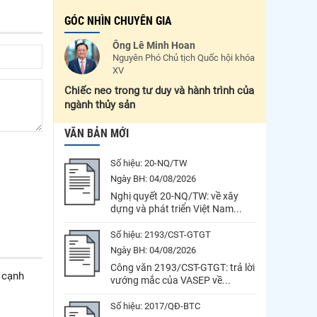
GÓC NHÌN CHUYÊN GIA
Ông Lê Minh Hoan
Nguyên Phó Chủ tịch Quốc hội khóa
XV
Chiếc neo trong tư duy và hành trình của
ngành thủy sản
VĂN BẢN MỚI
Số hiệu:
20-NQ/TW
Ngày BH:
04/08/2026
Nghị quyết 20-NQ/TW: về xây
dựng và phát triển Việt Nam...
Số hiệu:
2193/CST-GTGT
Ngày BH:
04/08/2026
Công văn 2193/CST-GTGT: trả lời
 cạnh
vướng mắc của VASEP về...
Số hiệu:
2017/QĐ-BTC