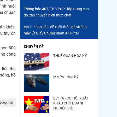
ình nuôi
Trung Quốc tăng mạnh
Thông báo 407/TB-VPCP: Tập trung cao
nhập khẩu mực, trong khi
iêu chuẩn
độ, tạo chuyển biến thực chất...
nguồn cung...
sản khác.
Điểm tin thủy sản thế giới
VASEP báo cáo, đề xuất tháo gỡ vướng
ngày 3/8/2026
êu thụ ổn
mắc về Giấy Chứng nhận ATTP tại...
CHUYÊN ĐỀ
ị hơn 800
dụng công
THUẾ QUAN HOA KỲ
 tiêu thụ
 sông, hồ
MMPA - Hoa Kỳ
EVFTA - CƠ HỘI XUẤT
Tổng hợp
KHẨU CHO DOANH
NGHIỆP VIỆT