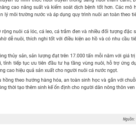
nâng cao năng suất và kiểm soát dịch bệnh tốt hơn. Các mô h
ản lý môi trường nước và áp dụng quy trình nuôi an toàn theo t
ộng nuôi cá lóc, cá leo, cá trắm đen và nhiều đối tượng đặc 
hờ dễ nuôi, thích nghi tốt với điều kiện ao hồ và có nhu cầu ti
ồng thủy sản, sản lượng đạt trên 17.000 tấn mỗi năm với giá tr
i, tỉnh tiếp tục ưu tiên đầu tư hạ tầng vùng nuôi, hỗ trợ ứng 
âng cao hiệu quả sản xuất cho người nuôi cá nước ngọt.
 hồng theo hướng hàng hóa, an toàn sinh học và gắn với chuỗi
ng thời tạo thêm sinh kế ổn định cho người dân nông thôn ven
Nguồn: 