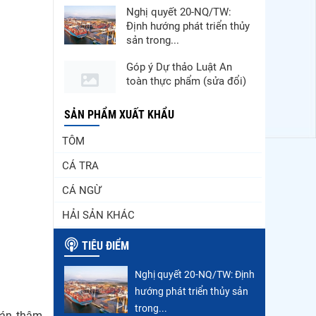
Nghị quyết 20-NQ/TW:
Định hướng phát triển thủy
sản trong...
Góp ý Dự thảo Luật An
toàn thực phẩm (sửa đổi)
Thuế Mục 301 và bài toán
SẢN PHẨM XUẤT KHẨU
thích ứng của tôm Việt tại
TÔM
thị...
CÁ TRA
VASEP chào đón Công ty
Cổ phần Thương mại Sim
CÁ NGỪ
Ba gia nhập...
HẢI SẢN KHÁC
Nguồn cung giảm, giá cá
rô phi Trung Quốc tiếp tục
TIÊU ĐIỂM
tăng
Nghị quyết 20-NQ/TW: Định
Nhập khẩu tôm của Mỹ
hướng phát triển thủy sản
phục hồi trong tháng
5/2026
trong...
bán thâm