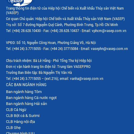
Thị trường Ecuador
Trang thông tin điện tử của Hiệp hội Chế biến và Xuất khẩu Thủy sản Việt Nam
(VASEP)
Thị trường EU
Cơ quan Chủ quản: Hiệp hội Chế biến và Xuất khẩu Thủy sản Việt Nam (VASEP)
Trụ sở: Số 7 đường Nguyễn Quý Cảnh, Phường Bình Trưng, Tp.Hồ Chí Minh
Thị trường Indonesia
Tel: (+84) 28.628.10430 - Fax: (+84) 28.628.10437 - Email: vphcm@vasep.com.vn
Thị trường Mexico
VPĐD: Số 10, Nguyễn Công Hoan, Phường Giảng Võ, Hà Nội
Thị trường Mỹ
Tel: (+84 24) 3.7715055 - Fax: (+84 24) 37715084 - Email: vasephn@vasep.com.vn
Thị trường Nga
Chịu trách nhiệm: Bà Lê Hằng - Phó Tổng Thư ký Hiệp hội
Đơn vị vận hành trang tin điện tử: Trung tâm VASEP.PRO
Thị trường Hàn Quốc
Trưởng Ban Biên tập: Bà Nguyễn Thị Vân Hà
Tel: (+84 24) 3.7715055 – (ext.216); email: vanha@vasep.com.vn
Thị trường Nhật Bản
CÁC BAN NGÀNH HÀNG
Ban ngành hàng Tôm
Thị trường Thái Lan
Ban ngành hàng Cá nước ngọt
Thị trường Trung Quốc
Ban ngành hàng Hải sản
CLB Cá Ngừ
Thị trường Philippines
CLB Bột cá & Surimi
CLB Hàng nội địa
Thị trường Tây Ban Nha
CLB Ghẹ
Chương trình IUU