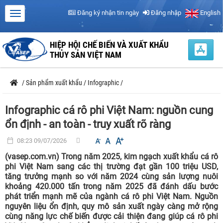
Đăng ký nhận tin ngày
Đăng nhập
English
HIỆP HỘI CHẾ BIẾN VÀ XUẤT KHẨU
THỦY SẢN VIỆT NAM
/
Sản phẩm xuất khẩu
/
Infographic
/
Infographic cá rô phi Việt Nam: nguồn cung
ổn định - an toàn - truy xuất rõ ràng
08:23 09/07/2026
(vasep.com.vn) Trong năm 2025, kim ngạch xuất khẩu cá rô
phi Việt Nam sang các thị trường đạt gần 100 triệu USD,
tăng trưởng mạnh so với năm 2024 cùng sản lượng nuôi
khoảng 420.000 tấn trong năm 2025 đã đánh dấu bước
phát triển mạnh mẽ của ngành cá rô phi Việt Nam. Nguồn
nguyên liệu ổn định, quy mô sản xuất ngày càng mở rộng
cùng năng lực chế biến được cải thiện đang giúp cá rô phi