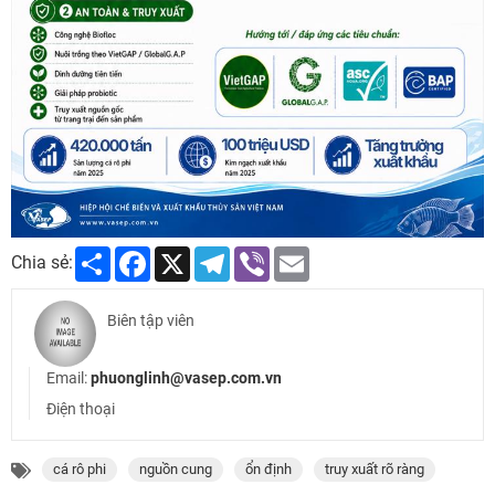
Share
Facebook
X
Telegram
Viber
Email
Chia sẻ:
Biên tập viên
Email:
phuonglinh@vasep.com.vn
Điện thoại
cá rô phi
nguồn cung
ổn định
truy xuất rõ ràng