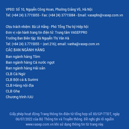
VPĐD: Số 10, Nguyễn Công Hoan, Phường Giảng Võ, Hà Nội
Tel: (+84 24) 3.7715055 - Fax: (+84 24) 37715084 - Email: vasephn@vasep.com.vn
Chịu trách nhiệm: Bà Lê Hằng - Phó Tổng Thư ký Hiệp hội
Đơn vị vận hành trang tin điện tử: Trung tâm VASEP.PRO
Trưởng Ban Biên tập: Bà Nguyễn Thị Vân Hà
Tel: (+84 24) 3.7715055 – (ext.216); email: vanha@vasep.com.vn
CÁC BAN NGÀNH HÀNG
Ban ngành hàng Tôm
Ban ngành hàng Cá nước ngọt
Ban ngành hàng Hải sản
CLB Cá Ngừ
CLB Bột cá & Surimi
CLB Hàng nội địa
CLB Ghẹ
Chương trình IUU
Giấy phép hoạt động Trang thông tin điện tử tổng hợp số 83/GP-TTĐT, ngày
06/07/2022 của Bộ Thông tin và Truyền thông. Đề nghị ghi rõ nguồn
www.vasep.com.vn khi sử dụng thông tin từ trang này.