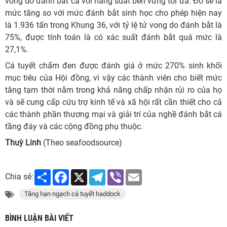
vong do đánh bắt cá với năng suất bền vững tối đa. Đó sẽ là
mức tăng so với mức đánh bắt sinh học cho phép hiện nay
là 1.936 tấn trong Khung 36, với tỷ lệ tử vong do đánh bắt là
75%, được tính toán là có xác suất đánh bắt quá mức là
27,1%.
Cá tuyết chấm đen được đánh giá ở mức 270% sinh khối
mục tiêu của Hội đồng, vì vậy các thành viên cho biết mức
tăng tạm thời nằm trong khả năng chấp nhận rủi ro của họ
và sẽ cung cấp cứu trợ kinh tế và xã hội rất cần thiết cho cả
các thành phần thương mại và giải trí của nghề đánh bắt cá
tầng đáy và các cộng đồng phụ thuộc.
Thuỳ Linh
(Theo seafoodsource)
Share
Facebook
X
Telegram
Viber
Email
Chia sẻ:
Tăng hạn ngạch cá tuyết haddock
BÌNH LUẬN BÀI VIẾT