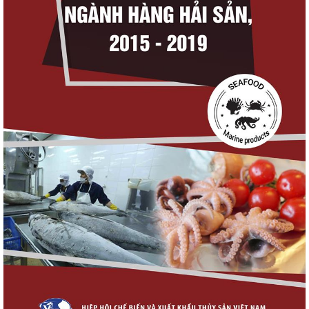
Thuế Mục 301 và bài toán thích ứng của
tôm Việt tại thị...
VASEP chào đón Công ty Cổ phần Thương
mại Sim Ba gia nhập...
Nguồn cung giảm, giá cá rô phi Trung Quốc
tiếp tục tăng
Nhập khẩu tôm của Mỹ phục hồi trong
tháng 5/2026
Điểm tin thủy sản thế giới ngày 3/8/2026