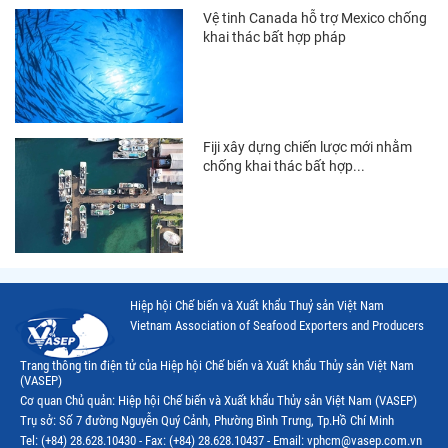
Vệ tinh Canada hỗ trợ Mexico chống
Thị trường Mexico
khai thác bất hợp pháp
Thị trường Mỹ
Thị trường Nga
Thị trường Hàn Quốc
Fiji xây dựng chiến lược mới nhằm
chống khai thác bất hợp...
Thị trường Nhật Bản
Thị trường Thái Lan
Thị trường Trung Quốc
Thị trường Philippines
Hiệp hội Chế biến và Xuất khẩu Thuỷ sản Việt Nam
Vietnam Association of Seafood Exporters and Producers
Thị trường Tây Ban Nha
Trang thông tin điện tử của Hiệp hội Chế biến và Xuất khẩu Thủy sản Việt Nam
Thị trường thủy sản khác
(VASEP)
Cơ quan Chủ quản: Hiệp hội Chế biến và Xuất khẩu Thủy sản Việt Nam (VASEP)
Thị trường thủy sản thế giới
Trụ sở: Số 7 đường Nguyễn Quý Cảnh, Phường Bình Trưng, Tp.Hồ Chí Minh
Tel: (+84) 28.628.10430 - Fax: (+84) 28.628.10437 - Email: vphcm@vasep.com.vn