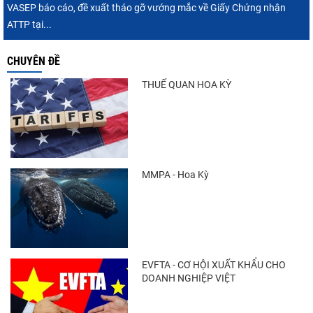
VASEP báo cáo, đề xuất tháo gỡ vướng mắc về Giấy Chứng nhận
ATTP tại...
CHUYÊN ĐỀ
THUẾ QUAN HOA KỲ
MMPA - Hoa Kỳ
EVFTA - CƠ HỘI XUẤT KHẨU CHO
DOANH NGHIỆP VIỆT