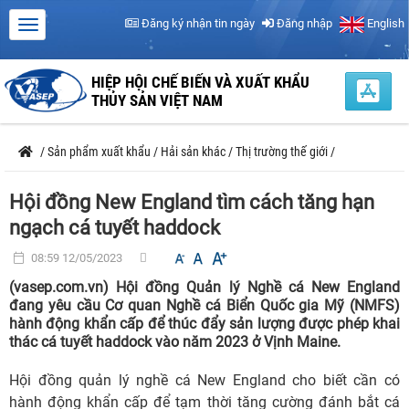
Đăng ký nhận tin ngày
Đăng nhập
English
HIỆP HỘI CHẾ BIẾN VÀ XUẤT KHẨU
THỦY SẢN VIỆT NAM
/
Sản phẩm xuất khẩu
/
Hải sản khác
/
Thị trường thế giới
/
Hội đồng New England tìm cách tăng hạn
ngạch cá tuyết haddock
08:59 12/05/2023
(vasep.com.vn) Hội đồng Quản lý Nghề cá New England
đang yêu cầu Cơ quan Nghề cá Biển Quốc gia Mỹ (NMFS)
hành động khẩn cấp để thúc đẩy sản lượng được phép khai
thác cá tuyết haddock vào năm 2023 ở Vịnh Maine.
Hội đồng quản lý nghề cá New England cho biết cần có
hành động khẩn cấp để tạm thời tăng cường đánh bắt cá