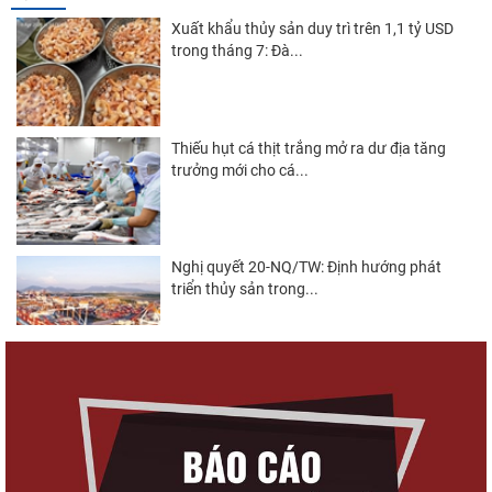
Xuất khẩu thủy sản duy trì trên 1,1 tỷ USD
trong tháng 7: Đà...
Thiếu hụt cá thịt trắng mở ra dư địa tăng
trưởng mới cho cá...
Nghị quyết 20-NQ/TW: Định hướng phát
triển thủy sản trong...
Góp ý Dự thảo Luật An toàn thực phẩm
(sửa đổi)