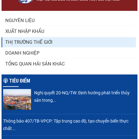
NGUYÊN LIỆU
XUẤT NHẬP KHẨU
Trung Quốc tăng mạnh nhập khẩu mực,
trong khi nguồn cung...
THỊ TRƯỜNG THẾ GIỚI
DOANH NGHIỆP
TỔNG QUAN HẢI SẢN KHÁC
TIÊU ĐIỂM
Nghị quyết 20-NQ/TW: Định hướng phát triển thủy
sản trong...
Thông báo 407/TB-VPCP: Tập trung cao độ, tạo chuyển biến thực
chất...