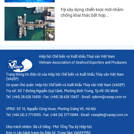
Thị trường Nga
Fiji xây dựng chiến lược mới nhằm
Thị trường Hàn Quốc
chống khai thác bất hợp...
Thị trường Nhật Bản
Thị trường Thái Lan
Thị trường Trung Quốc
Hiệp hội Chế biến và Xuất khẩu Thuỷ sản Việt Nam
Thị trường Philippines
Vietnam Association of Seafood Exporters and Producers
Thị trường Tây Ban Nha
Trang thông tin điện tử của Hiệp hội Chế biến và Xuất khẩu Thủy sản Việt Nam
(VASEP)
Thị trường thủy sản khác
Cơ quan Chủ quản: Hiệp hội Chế biến và Xuất khẩu Thủy sản Việt Nam (VASEP)
Trụ sở: Số 7 đường Nguyễn Quý Cảnh, Phường Bình Trưng, Tp.Hồ Chí Minh
Thị trường thủy sản thế giới
Tel: (+84) 28.628.10430 - Fax: (+84) 28.628.10437 - Email: vphcm@vasep.com.vn
VPĐD: Số 10, Nguyễn Công Hoan, Phường Giảng Võ, Hà Nội
Tel: (+84 24) 3.7715055 - Fax: (+84 24) 37715084 - Email: vasephn@vasep.com.vn
Chịu trách nhiệm: Bà Lê Hằng - Phó Tổng Thư ký Hiệp hội
Đơn vị vận hành trang tin điện tử: Trung tâm VASEP.PRO