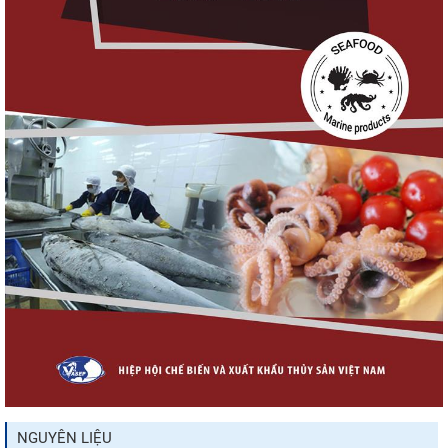
VASEP chào đón Công ty Cổ phần Thương
mại Sim Ba gia nhập...
Nguồn cung giảm, giá cá rô phi Trung Quốc
tiếp tục tăng
Nhập khẩu tôm của Mỹ phục hồi trong
tháng 5/2026
Trung Quốc tăng mạnh nhập khẩu mực,
trong khi nguồn cung...
NGUYÊN LIỆU