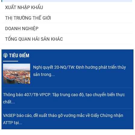
XUẤT NHẬP KHẨU
Điểm tin thủy sản thế giới ngày 3/8/2026
THỊ TRƯỜNG THẾ GIỚI
DOANH NGHIỆP
TỔNG QUAN HẢI SẢN KHÁC
TIÊU ĐIỂM
Nghị quyết 20-NQ/TW: Định hướng phát triển thủy
sản trong...
Thông báo 407/TB-VPCP: Tập trung cao độ, tạo chuyển biến thực
chất...
VASEP báo cáo, đề xuất tháo gỡ vướng mắc về Giấy Chứng nhận
ATTP tại...