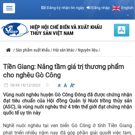
Đăng ký nhận tin ngày
Đăng nhập
English
HIỆP HỘI CHẾ BIẾN VÀ XUẤT KHẨU
THỦY SẢN VIỆT NAM
/
Sản phẩm xuất khẩu
/
Hải sản khác
/
Nguyên liệu
/
Tiền Giang: Nâng tầm giá trị thương phẩm
cho nghêu Gò Công
08:54 18/12/2023
Vùng nuôi nghêu huyện Gò Công Đông đã được chứng nhận
đạt tiêu chuẩn của Hội đồng Quản lý Nuôi trồng thủy sản
(ASC), là vùng nuôi nghêu thứ 4 trên thế giới đạt chứng nhận
quốc tế uy tín này
Nghề nuôi nghêu tại ven biển Gò Công ở tỉnh Tiền Giang
phát triển nhiều năm nay đã góp phần giải quyết việc làm,