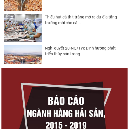
Thiếu hụt cá thịt trắng mở ra dư địa tăng
trưởng mới cho cá...
Nghị quyết 20-NQ/TW: Định hướng phát
triển thủy sản trong...
Góp ý Dự thảo Luật An toàn thực phẩm
(sửa đổi)
Thuế Mục 301 và bài toán thích ứng của
tôm Việt tại thị...