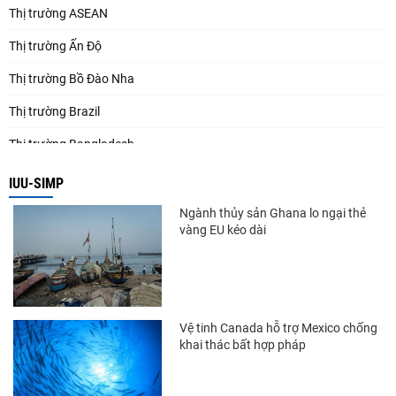
Thị trường ASEAN
Thị trường Ấn Độ
Thị trường Bồ Đào Nha
Thị trường Brazil
Thị trường Bangladesh
Thị trường Chile
IUU-SIMP
Thị trường Canada
Ngành thủy sản Ghana lo ngại thẻ
vàng EU kéo dài
Thị trường Ecuador
Thị trường EU
Thị trường Indonesia
Vệ tinh Canada hỗ trợ Mexico chống
Thị trường Mexico
khai thác bất hợp pháp
Thị trường Mỹ