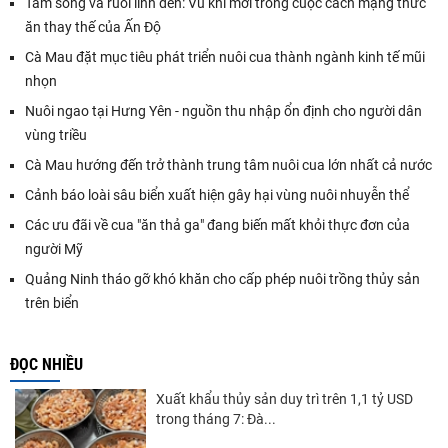
Tằm sống và ruồi lính đen: Vũ khí mới trong cuộc cách mạng thức
ăn thay thế của Ấn Độ
Cà Mau đặt mục tiêu phát triển nuôi cua thành ngành kinh tế mũi
nhọn
Nuôi ngao tại Hưng Yên - nguồn thu nhập ổn định cho người dân
vùng triều
Cà Mau hướng đến trở thành trung tâm nuôi cua lớn nhất cả nước
Cảnh báo loài sâu biển xuất hiện gây hại vùng nuôi nhuyễn thể
Các ưu đãi về cua "ăn thả ga" đang biến mất khỏi thực đơn của
người Mỹ
Quảng Ninh tháo gỡ khó khăn cho cấp phép nuôi trồng thủy sản
trên biển
ĐỌC NHIỀU
Xuất khẩu thủy sản duy trì trên 1,1 tỷ USD
trong tháng 7: Đà...