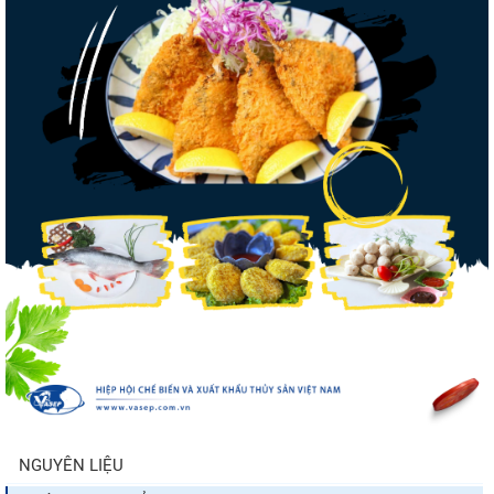
Điểm tin thủy sản thế giới ngày 3/8/2026
Trung Quốc tăng mạnh nhập khẩu mực,
trong khi nguồn cung...
Còn chưa đầy 3 tuần đến Vietfish 2026: Sẵn
sàng cho chuỗi...
Thông báo 407/TB-VPCP: Tập trung cao độ,
tạo chuyển biến...
NGUYÊN LIỆU