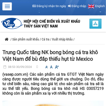
Đăng ký nhận tin ngày
Đăng nhập
English
HIỆP HỘI CHẾ BIẾN VÀ XUẤT KHẨU
THỦY SẢN VIỆT NAM
/
Sản phẩm xuất khẩu
/
Cá tra
/
Xuất nhập khẩu
/
Trung Quốc tăng NK bong bóng cá tra khô
Việt Nam để bù đắp thiếu hụt từ Mexico
08:53 30/09/2024
(vasep.com.vn) Các sản phẩm cá tra GTGT Việt Nam ngày
càng được người tiêu dùng thế giới ưa chuộng. Do đó, đầu
tư chế biến sâu, nâng cao giá trị cho sản phẩm cá tra sẽ là
xu thế tất yếu. Bong bóng cá tra khô mã HS 03057219
không còn là sản phẩm xa lạ với nhiều thị trường.