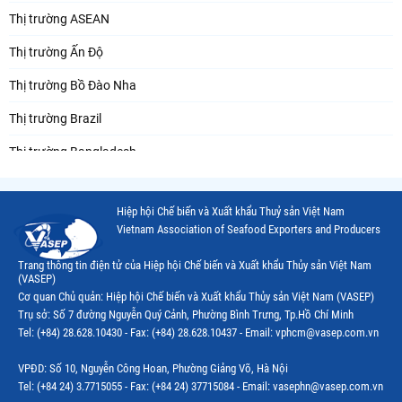
Thị trường ASEAN
Thị trường Ấn Độ
Thị trường Bồ Đào Nha
Thị trường Brazil
Thị trường Bangladesh
Thị trường Chile
Hiệp hội Chế biến và Xuất khẩu Thuỷ sản Việt Nam
Thị trường Canada
Vietnam Association of Seafood Exporters and Producers
Thị trường Ecuador
Trang thông tin điện tử của Hiệp hội Chế biến và Xuất khẩu Thủy sản Việt Nam
(VASEP)
Thị trường EU
Cơ quan Chủ quản: Hiệp hội Chế biến và Xuất khẩu Thủy sản Việt Nam (VASEP)
Trụ sở: Số 7 đường Nguyễn Quý Cảnh, Phường Bình Trưng, Tp.Hồ Chí Minh
Thị trường Indonesia
Tel: (+84) 28.628.10430 - Fax: (+84) 28.628.10437 - Email: vphcm@vasep.com.vn
Thị trường Mexico
VPĐD: Số 10, Nguyễn Công Hoan, Phường Giảng Võ, Hà Nội
Thị trường Mỹ
Tel: (+84 24) 3.7715055 - Fax: (+84 24) 37715084 - Email: vasephn@vasep.com.vn