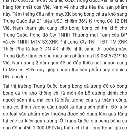
mã HS 03057219 đạt 58 triệu USD. Trung Quốc vẫn là khách
hàng lớn nhất của Việt Nam về nhu cầu tiêu thụ sản phẩm
này. Tám tháng đầu năm nay, XK bong bóng cá tra khô sang
Trung Quốc đạt 21 triệu USD, chiếm 36% tỷ trọng. Có 12 DN
Việt Nam tham gia cung cấp bong bóng cá tra khô cho
Trung Quốc, trong đó Cty TNHH Thương mại Toàn cầu DP
và cty TNHH MTV SX-XNK Phi Long, Cty TNHH ĐT TM XNK
Thiên Phú là top 3 DN XK nhiều nhất sang thị trường này.
Trung Quốc tăng cường mua sản phẩm mã HS 03057219 từ
Việt Nam trong 2 năm qua để bù đắp thiếu hụt nguồn cung
từ Mexico. Điều này giúp doanh thu sản phẩm này ở nhiều
DN tăng lên.
Tại thị trường Trung Quốc, bong bóng cá trong đó có bong
bóng cá tra khô không chỉ là món ăn bổ dưỡng dành cho
người sành ăn, mà còn là biểu tượng của sự thành công,
giàu có, thịnh vượng của người sử dụng sản phẩm. Đó là lý
do loại sản phẩm này thường được sử dụng làm quà tặng
tại các sự kiện quan trọng. Ở Trung Quốc, giá bong bóng cá
dao động 450-1.000 USD/kg, thậm chí tại Hong Kong, giá có