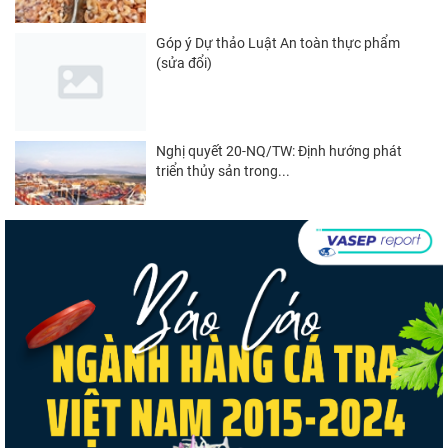
Góp ý Dự thảo Luật An toàn thực phẩm
(sửa đổi)
Nghị quyết 20-NQ/TW: Định hướng phát
triển thủy sản trong...
Thuế Mục 301 và bài toán thích ứng của
tôm Việt tại thị...
Nguồn cung giảm, giá cá rô phi Trung Quốc
tiếp tục tăng