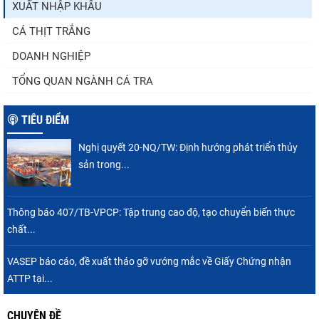
XUẤT NHẬP KHẨU
Xuất khẩu cá ngừ Việt Nam sang Canada
tăng nhẹ, áp lực mới...
CÁ THỊT TRẮNG
DOANH NGHIỆP
TỔNG QUAN NGÀNH CÁ TRA
TIÊU ĐIỂM
Nghị quyết 20-NQ/TW: Định hướng phát triển thủy
sản trong...
Thông báo 407/TB-VPCP: Tập trung cao độ, tạo chuyển biến thực
chất...
VASEP báo cáo, đề xuất tháo gỡ vướng mắc về Giấy Chứng nhận
ATTP tại...
CHUYÊN ĐỀ