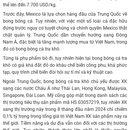
thể lên đến 7.700 USD/kg.
Trước đây, Mexico là lựa chọn hàng đầu của Trung Quốc về
bong bóng cá. Tuy nhiên, với việc một số loài cá đặc hữu
đứng trước nguy cơ tuyệt chủng và chính quyền Mexico thắt
chặt quản lý, Trung Quốc dần chuyển hướng sang Đông
Nam Á, đặc biệt là tăng mạnh lượng mua từ Việt Nam, trong
đó có bong bóng cá tra khô.
Từng là phụ phẩm bỏ đi, tuy nhiên hiện tại bong bóng cá tra
khô có giá khá đắt đỏ do khâu chế biến công phu, khá phức
tạp, quy trình chế biến đòi hỏi sự tỉ mỉ và kỹ thuật cao.
Ngoài Trung Quốc, bong bóng cá tra khô chủ yếu được XK
sang các nước Châu Á như Thái Lan, Hong Kong, Malaysia,
Singapore, Đài Loan. Mỹ cũng góp mặt trong danh sách các
thị trường tiêu thụ sản phẩm mã HS 03057219, tuy nhiên XK
sang thị trường này trong 8 tháng đầu năm 2024 chỉ chiếm
0,1% tỷ trọng trong tổng giá trị Việt Nam XK sản phẩm này ra
thế giới. Tiềm năng và dư địa vẫn còn đối với các thị trường