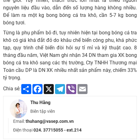
thế giới. Tuy nhiên, thách thức lớn nhất là thiếu nguồn
nguyên liệu đầu vào, dẫn đến số lượng hàng không nhiều.
Để làm ra một kg bong bóng cá tra khô, cần 5-7 kg bong
bóng tươi.
Từng là phụ phẩm bỏ đi, tuy nhiên hiện tại bong bóng cá tra
khô có giá khá đắt đỏ do khâu chế biến công phu, khá phức
tạp, quy trình chế biến đòi hỏi sự tỉ mỉ và kỹ thuật cao. 8
tháng đầu năm, Việt Nam ghi nhận 34 DN tham gia XK bong
bóng cá tra khô sang các thị trường, Cty TNHH Thương mại
Toàn cầu DP là DN XK nhiều nhất sản phẩm này, chiếm 33%
tỷ trọng.
Share
Facebook
X
Telegram
Viber
Email
Chia sẻ:
Thu Hằng
Biên tập viên
Email:
thuhang@vasep.com.vn
Điện thoại
024. 37715055 - ext.214