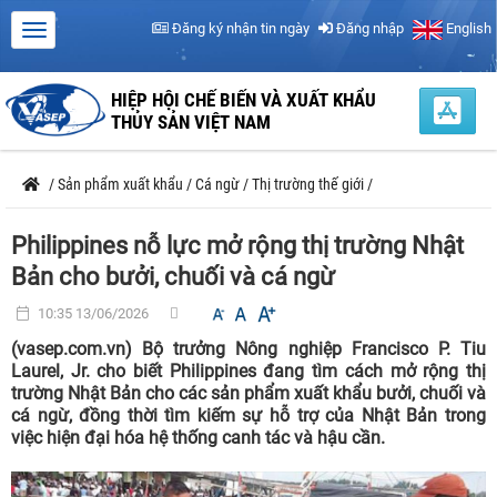
Đăng ký nhận tin ngày
Đăng nhập
English
HIỆP HỘI CHẾ BIẾN VÀ XUẤT KHẨU
THỦY SẢN VIỆT NAM
/
Sản phẩm xuất khẩu
/
Cá ngừ
/
Thị trường thế giới
/
Philippines nỗ lực mở rộng thị trường Nhật
Bản cho bưởi, chuối và cá ngừ
10:35 13/06/2026
(vasep.com.vn) Bộ trưởng Nông nghiệp Francisco P. Tiu
Laurel, Jr. cho biết Philippines đang tìm cách mở rộng thị
trường Nhật Bản cho các sản phẩm xuất khẩu bưởi, chuối và
cá ngừ, đồng thời tìm kiếm sự hỗ trợ của Nhật Bản trong
việc hiện đại hóa hệ thống canh tác và hậu cần.