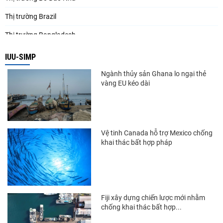
Thị trường Brazil
Thị trường Bangladesh
Thị trường Chile
IUU-SIMP
Thị trường Canada
Ngành thủy sản Ghana lo ngại thẻ
vàng EU kéo dài
Thị trường Ecuador
Thị trường EU
Thị trường Indonesia
Vệ tinh Canada hỗ trợ Mexico chống
khai thác bất hợp pháp
Thị trường Mexico
Thị trường Mỹ
Thị trường Nga
Fiji xây dựng chiến lược mới nhằm
Thị trường Hàn Quốc
chống khai thác bất hợp...
Thị trường Nhật Bản