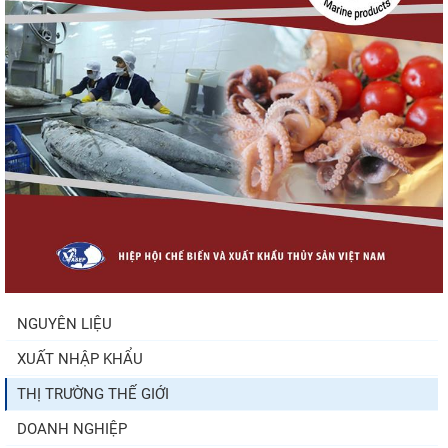
Nguồn cung giảm, giá cá rô phi Trung Quốc
tiếp tục tăng
Nhập khẩu tôm của Mỹ phục hồi trong
tháng 5/2026
Trung Quốc tăng mạnh nhập khẩu mực,
trong khi nguồn cung...
NGUYÊN LIỆU
XUẤT NHẬP KHẨU
Điểm tin thủy sản thế giới ngày 3/8/2026
THỊ TRƯỜNG THẾ GIỚI
DOANH NGHIỆP