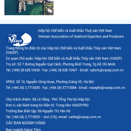
Thị trường Thái Lan
Thị trường Trung Quốc
Thị trường Philippines
Hiệp hội Chế biến và Xuất khẩu Thuỷ sản Việt Nam
Vietnam Association of Seafood Exporters and Producers
Thị trường Tây Ban Nha
Trang thông tin điện tử của Hiệp hội Chế biến và Xuất khẩu Thủy sản Việt Nam
Thị trường thủy sản khác
(VASEP)
Cơ quan Chủ quản: Hiệp hội Chế biến và Xuất khẩu Thủy sản Việt Nam (VASEP)
Thị trường thủy sản thế giới
Trụ sở: Số 7 đường Nguyễn Quý Cảnh, Phường Bình Trưng, Tp.Hồ Chí Minh
Tel: (+84) 28.628.10430 - Fax: (+84) 28.628.10437 - Email: vphcm@vasep.com.vn
VPĐD: Số 10, Nguyễn Công Hoan, Phường Giảng Võ, Hà Nội
Tel: (+84 24) 3.7715055 - Fax: (+84 24) 37715084 - Email: vasephn@vasep.com.vn
Chịu trách nhiệm: Bà Lê Hằng - Phó Tổng Thư ký Hiệp hội
Đơn vị vận hành trang tin điện tử: Trung tâm VASEP.PRO
Trưởng Ban Biên tập: Bà Nguyễn Thị Vân Hà
Tel: (+84 24) 3.7715055 – (ext.216); email: vanha@vasep.com.vn
CÁC BAN NGÀNH HÀNG
Ban ngành hàng Tôm