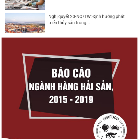
Nghị quyết 20-NQ/TW: Định hướng phát
triển thủy sản trong...
Góp ý Dự thảo Luật An toàn thực phẩm
(sửa đổi)
Thuế Mục 301 và bài toán thích ứng của
tôm Việt tại thị...
VASEP chào đón Công ty Cổ phần Thương
mại Sim Ba gia nhập...