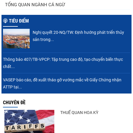
TỔNG QUAN NGÀNH CÁ NGỪ
TIÊU ĐIỂM
Nghị quyết 20-NQ/TW: Định hướng phát triển thủy
sản trong...
Thông báo 407/TB-VPCP: Tập trung cao độ, tạo chuyển biến thực
chất...
VASEP báo cáo, đề xuất tháo gỡ vướng mắc về Giấy Chứng nhận
ATTP tại...
CHUYÊN ĐỀ
THUẾ QUAN HOA KỲ