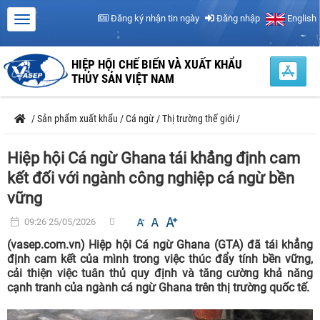
Đăng ký nhận tin ngày
Đăng nhập
English
HIỆP HỘI CHẾ BIẾN VÀ XUẤT KHẨU
THỦY SẢN VIỆT NAM
/
Sản phẩm xuất khẩu
/
Cá ngừ
/
Thị trường thế giới
/
Hiệp hội Cá ngừ Ghana tái khẳng định cam
kết đối với ngành công nghiệp cá ngừ bền
vững
09:26 25/05/2026
(vasep.com.vn) Hiệp hội Cá ngừ Ghana (GTA) đã tái khẳng
định cam kết của mình trong việc thúc đẩy tính bền vững,
cải thiện việc tuân thủ quy định và tăng cường khả năng
cạnh tranh của ngành cá ngừ Ghana trên thị trường quốc tế.