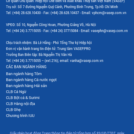
Cơ quan Chủ quản: Hiệp hội Chế biến và Xuất khẩu Thủy sản Việt Nam (VASEP)
Thị trường thủy sản thế giới
Trụ sở: Số 7 đường Nguyễn Quý Cảnh, Phường Bình Trưng, Tp.Hồ Chí Minh
Tel: (+84) 28.628.10430 - Fax: (+84) 28.628.10437 - Email: vphcm@vasep.com.vn
VPĐD: Số 10, Nguyễn Công Hoan, Phường Giảng Võ, Hà Nội
Tel: (+84 24) 3.7715055 - Fax: (+84 24) 37715084 - Email: vasephn@vasep.com.vn
Chịu trách nhiệm: Bà Lê Hằng - Phó Tổng Thư ký Hiệp hội
Đơn vị vận hành trang tin điện tử: Trung tâm VASEP.PRO
Trưởng Ban Biên tập: Bà Nguyễn Thị Vân Hà
Tel: (+84 24) 3.7715055 – (ext.216); email: vanha@vasep.com.vn
CÁC BAN NGÀNH HÀNG
Ban ngành hàng Tôm
Ban ngành hàng Cá nước ngọt
Ban ngành hàng Hải sản
CLB Cá Ngừ
CLB Bột cá & Surimi
CLB Hàng nội địa
CLB Ghẹ
Chương trình IUU
Giấy phép hoạt động Trang thông tin điện tử tổng hợp số 83/GP-TTĐT, ngày