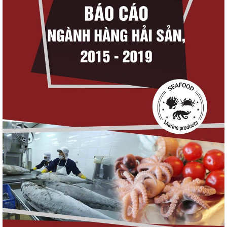
Thuế Mục 301 và bài toán thích ứng của
tôm Việt tại thị...
Nguồn cung giảm, giá cá rô phi Trung Quốc
tiếp tục tăng
Xuất khẩu cá ngừ Việt Nam sang Canada
tăng nhẹ, áp lực mới...
Trung Quốc tăng mạnh nhập khẩu mực,
trong khi nguồn cung...