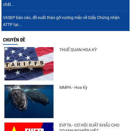
chất...
VASEP báo cáo, đề xuất tháo gỡ vướng mắc về Giấy Chứng nhận
ATTP tại...
CHUYÊN ĐỀ
THUẾ QUAN HOA KỲ
MMPA - Hoa Kỳ
EVFTA - CƠ HỘI XUẤT KHẨU CHO
DOANH NGHIỆP VIỆT