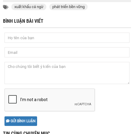
xuất khẩu cá ngừ
phát triển bền vững
BÌNH LUẬN BÀI VIẾT
GỬI BÌNH LUẬN
TIN CÙNG CHUYÊN MỤC