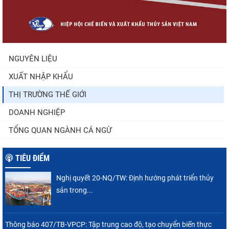
Điểm tin thủy sản thế giới ngày 3/8/2026
NGUYÊN LIỆU
XUẤT NHẬP KHẨU
Thông báo 407/TB-VPCP: Tập trung cao độ,
tạo chuyển biến...
THỊ TRƯỜNG THẾ GIỚI
DOANH NGHIỆP
TỔNG QUAN NGÀNH CÁ NGỪ
TIÊU ĐIỂM
Nghị quyết 20-NQ/TW: Định hướng phát triển thủy
sản trong...
Thông báo 407/TB-VPCP: Tập trung cao độ, tạo chuyển biến thực