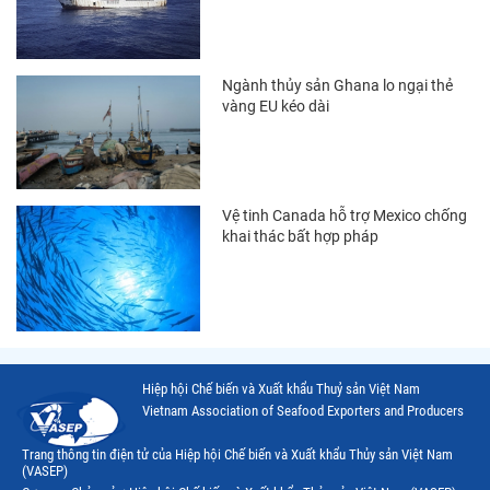
Thị trường EU
Thị trường Indonesia
Ngành thủy sản Ghana lo ngại thẻ
Thị trường Mexico
vàng EU kéo dài
Thị trường Mỹ
Thị trường Nga
Vệ tinh Canada hỗ trợ Mexico chống
Thị trường Hàn Quốc
khai thác bất hợp pháp
Thị trường Nhật Bản
Thị trường Thái Lan
Thị trường Trung Quốc
Thị trường Philippines
Hiệp hội Chế biến và Xuất khẩu Thuỷ sản Việt Nam
Vietnam Association of Seafood Exporters and Producers
Thị trường Tây Ban Nha
Trang thông tin điện tử của Hiệp hội Chế biến và Xuất khẩu Thủy sản Việt Nam
Thị trường thủy sản khác
(VASEP)