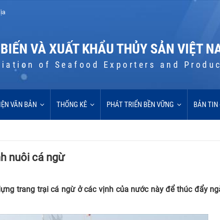
ịa
 BIẾN VÀ XUẤT KHẨU THỦY SẢN VIỆT N
iation of Seafood Exporters and Produ
IỆN VĂN BẢN
THỐNG KÊ
PHÁT TRIỂN BỀN VỮNG
BẢN TIN
h nuôi cá ngừ
ựng trang trại cá ngừ ở các vịnh của nước này để thúc đẩy n