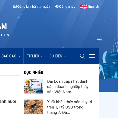
Đăng ký nhận tin ngày
Đăng nhập
English
AM
cers
 - BÁO CÁO
TƯ LIỆU
SỰ KIỆN
ĐỌC NHIỀU
Đài Loan cập nhật danh
sách doanh nghiệp thủy
sản Việt Nam...
gành nuôi
Xuất khẩu thủy sản duy trì
trên 1,1 tỷ USD trong
tháng 7: Đà...