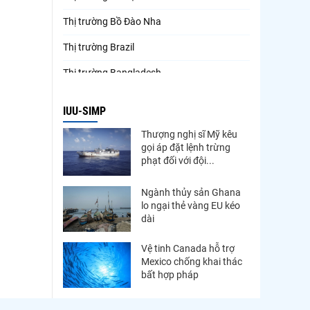
Thị trường Bồ Đào Nha
Thị trường Brazil
Thị trường Bangladesh
Thị trường Chile
IUU-SIMP
Thị trường Canada
Thượng nghị sĩ Mỹ kêu
gọi áp đặt lệnh trừng
Thị trường Ecuador
phạt đối với đội...
Thị trường EU
Ngành thủy sản Ghana
Thị trường Indonesia
lo ngại thẻ vàng EU kéo
dài
Thị trường Mexico
Vệ tinh Canada hỗ trợ
Thị trường Mỹ
Mexico chống khai thác
bất hợp pháp
Thị trường Nga
Thị trường Hàn Quốc