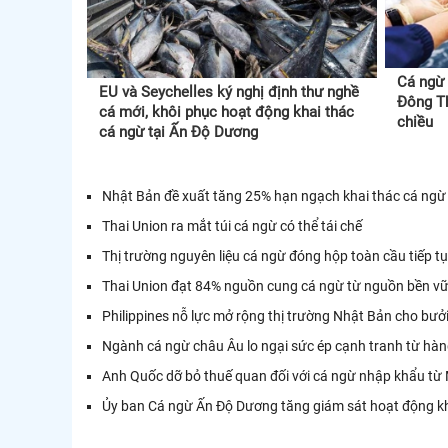
Cá ngừ 
EU và Seychelles ký nghị định thư nghề
Đông Th
cá mới, khôi phục hoạt động khai thác
chiều
cá ngừ tại Ấn Độ Dương
Nhật Bản đề xuất tăng 25% hạn ngạch khai thác cá ngừ
Thai Union ra mắt túi cá ngừ có thể tái chế
Thị trường nguyên liệu cá ngừ đóng hộp toàn cầu tiếp t
Thai Union đạt 84% nguồn cung cá ngừ từ nguồn bền v
Philippines nỗ lực mở rộng thị trường Nhật Bản cho bưởi
Ngành cá ngừ châu Âu lo ngại sức ép cạnh tranh từ hà
Anh Quốc dỡ bỏ thuế quan đối với cá ngừ nhập khẩu từ 
Ủy ban Cá ngừ Ấn Độ Dương tăng giám sát hoạt động kh