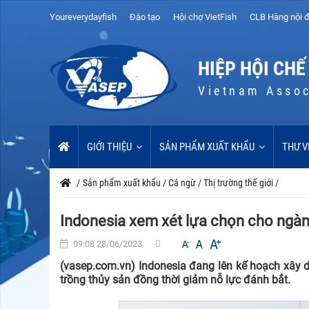
Youreverydayfish
Đào tạo
Hội chợ VietFish
CLB Hàng nội đ
HIỆP HỘI CHẾ
Vietnam Assoc
GIỚI THIỆU
SẢN PHẨM XUẤT KHẨU
THƯ V
/
Sản phẩm xuất khẩu
/
Cá ngừ
/
Thị trường thế giới
/
Indonesia xem xét lựa chọn cho ngàn
09:08 28/06/2023
(vasep.com.vn) Indonesia đang lên kế hoạch xây d
trồng thủy sản đồng thời giảm nỗ lực đánh bắt.