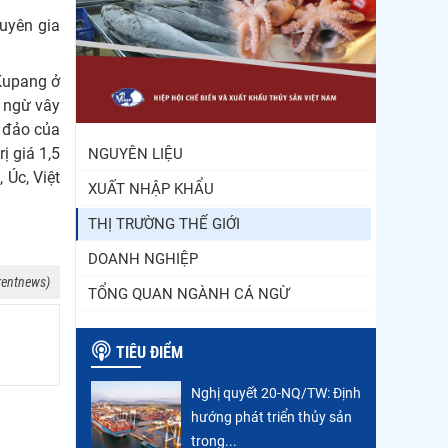
Trung Quốc tăng mạnh
uyên gia
nhập khẩu mực, trong khi
nguồn cung...
Kupang ở
Còn chưa đầy 3 tuần đến
á ngừ vây
Vietfish 2026: Sẵn sàng
 đảo của
cho chuỗi...
ị giá 1,5
NGUYÊN LIỆU
 Úc, Việt
XUẤT NHẬP KHẨU
THỊ TRƯỜNG THẾ GIỚI
DOANH NGHIỆP
rentnews)
TỔNG QUAN NGÀNH CÁ NGỪ
TIÊU ĐIỂM
Nghị quyết 20-NQ/TW: Định
hướng phát triển thủy sản
trong...