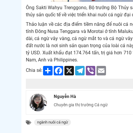
Ông Sakti Wahyu Trenggono, Bộ trưởng Bộ Thủy sả
thủy sản quốc tế về việc triển khai nuôi cá ngừ đại
Thảo luận về các địa điểm tiềm năng để nuôi cá 
tỉnh Đông Nusa Tenggara và Morotai ở tỉnh Maluku
dài, cá ngừ vây vàng, cá ngừ mắt to và cá ngừ 
đất nước là nơi sinh sản quan trọng của loài cá nà
tỷ USD. Xuất khẩu đạt 174.764 tấn, trị giá hơn 710 
Nam, Anh và Philippines.
Share
Facebook
X
Telegram
Viber
Email
Chia sẻ:
Nguyễn Hà
Chuyên gia thị trường Cá ngừ
ngành nuôi cá ngừ