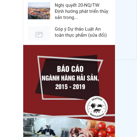
Nghị quyết 20-NQ/TW:
Định hướng phát triển thủy
sản trong...
Góp ý Dự thảo Luật An
toàn thực phẩm (sửa đổi)
Thuế Mục 301 và bài toán
thích ứng của tôm Việt tại
thị...
Xuất khẩu cá tra sang
CPTPP: Mở rộng cơ hội
cho hàng giá trị...
Xuất khẩu cá ngừ Việt
Nam sang Canada tăng
nhẹ, áp lực mới...
Nguồn cung giảm, giá cá
rô phi Trung Quốc tiếp tục
tăng