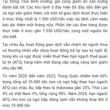
Tại Đông Thái Bình Dương, giá cũng giảm do sản lượng
đánh bắt tốt. Các kho lạnh ở đây hiện đã đầy, dẫn đến giá
cá ngừ vằn giảm thêm, với một số giao dịch được thực hiện
ở mức thấp nhất là 1.500 USD/tấn mặc dù lệnh cầm veda
kéo dài thêm một tháng nữa. Phần lớn các đơn hàng được
thực hiện ở mức gần 1.550 USD/tấn, cùng một nguồn tin
cho biết.
Tại châu Âu, hoạt động giao dịch vẫn chậm do người mua
và thương nhân vẫn chưa hoạt động trở lại sau kỳ nghỉ lễ,
trong khi cá ngừ được miễn thuế theo hạn ngạch thuế quan
tự trị (ATQ) hàng năm mới đang cập cảng, càng làm giảm
nhu cầu NK.
Từ năm 2020 đến năm 2023, Trung Quốc chiếm hơn 60%
trong tổng số 35.000 tấn loin cá ngừ hấp theo hạn ngạch
ATQ vào châu Âu, tiếp theo là Indonesia gần 25%, Thái Lan
4% và Việt Nam 9%, tổng cộng 98%. Năm 2024, hạn ngạch
ATQ cho loin cá ngừ hấp đông lạnh vẫn không thay đổi ở
mức 35.000 tấn.