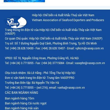
Thị trường Trung Quốc
Thị trường Philippines
Hiệp hội Chế biến và Xuất khẩu Thuỷ sản Việt Nam
Vietnam Association of Seafood Exporters and Producers
Thị trường Tây Ban Nha
Trang thông tin điện tử của Hiệp hội Chế biến và Xuất khẩu Thủy sản Việt Nam
Thị trường thủy sản khác
(VASEP)
Cơ quan Chủ quản: Hiệp hội Chế biến và Xuất khẩu Thủy sản Việt Nam (VASEP)
Thị trường thủy sản thế giới
Trụ sở: Số 7 đường Nguyễn Quý Cảnh, Phường Bình Trưng, Tp.Hồ Chí Minh
Tel: (+84) 28.628.10430 - Fax: (+84) 28.628.10437 - Email: vphcm@vasep.com.vn
VPĐD: Số 10, Nguyễn Công Hoan, Phường Giảng Võ, Hà Nội
Tel: (+84 24) 3.7715055 - Fax: (+84 24) 37715084 - Email: vasephn@vasep.com.vn
Chịu trách nhiệm: Bà Lê Hằng - Phó Tổng Thư ký Hiệp hội
Đơn vị vận hành trang tin điện tử: Trung tâm VASEP.PRO
Trưởng Ban Biên tập: Bà Nguyễn Thị Vân Hà
Tel: (+84 24) 3.7715055 – (ext.216); email: vanha@vasep.com.vn
CÁC BAN NGÀNH HÀNG
Ban ngành hàng Tôm
Ban ngành hàng Cá nước ngọt
Ban ngành hàng Hải sản