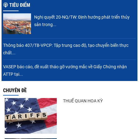
TIÊU ĐIỂM
Nghị quyết 20-NQ/TW: Định hướng phát triển thủy
sản trong...
Thông báo 407/TB-VPCP: Tập trung cao độ, tạo chuyển biến thực
chất...
VASEP báo cáo, đề xuất tháo gỡ vướng mắc về Giấy Chứng nhận
ATTP tại...
CHUYÊN ĐỀ
THUẾ QUAN HOA KỲ