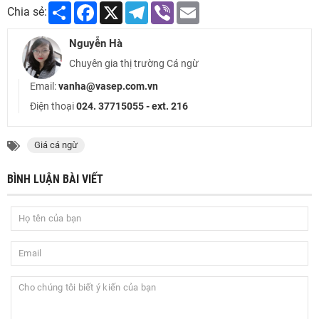
Share
Facebook
X
Telegram
Viber
Email
Chia sẻ:
Nguyễn Hà
Chuyên gia thị trường Cá ngừ
Email:
vanha@vasep.com.vn
Điện thoại
024. 37715055 - ext. 216
Giá cá ngừ
BÌNH LUẬN BÀI VIẾT