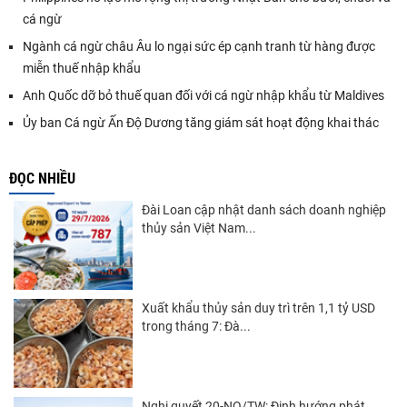
cá ngừ
Ngành cá ngừ châu Âu lo ngại sức ép cạnh tranh từ hàng được
miễn thuế nhập khẩu
Anh Quốc dỡ bỏ thuế quan đối với cá ngừ nhập khẩu từ Maldives
Ủy ban Cá ngừ Ấn Độ Dương tăng giám sát hoạt động khai thác
ĐỌC NHIỀU
Đài Loan cập nhật danh sách doanh nghiệp
thủy sản Việt Nam...
Xuất khẩu thủy sản duy trì trên 1,1 tỷ USD
trong tháng 7: Đà...
Nghị quyết 20-NQ/TW: Định hướng phát