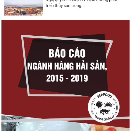
triển thủy sản trong...
Góp ý Dự thảo Luật An toàn thực phẩm
(sửa đổi)
Thuế Mục 301 và bài toán thích ứng của
tôm Việt tại thị...
Nguồn cung giảm, giá cá rô phi Trung Quốc
tiếp tục tăng
Xuất khẩu cá ngừ Việt Nam sang Canada