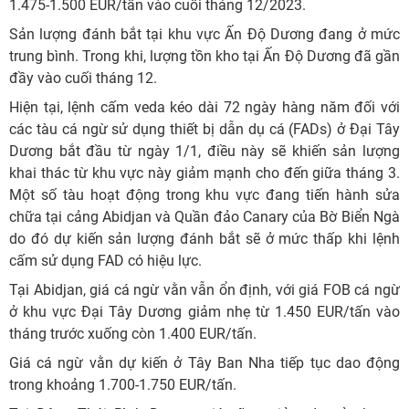
1.475-1.500 EUR/tấn vào cuối tháng 12/2023.
Sản lượng đánh bắt tại khu vực Ấn Độ Dương đang ở mức
trung bình. Trong khi, lượng tồn kho tại Ấn Độ Dương đã gần
đầy vào cuối tháng 12.
Hiện tại, lệnh cấm veda kéo dài 72 ngày hàng năm đối với
các tàu cá ngừ sử dụng thiết bị dẫn dụ cá (FADs) ở Đại Tây
Dương bắt đầu từ ngày 1/1, điều này sẽ khiến sản lượng
khai thác từ khu vực này giảm mạnh cho đến giữa tháng 3.
Một số tàu hoạt động trong khu vực đang tiến hành sửa
chữa tại cảng Abidjan và Quần đảo Canary của Bờ Biển Ngà
do đó dự kiến sản lượng đánh bắt sẽ ở mức thấp khi lệnh
cấm sử dụng FAD có hiệu lực.
Tại Abidjan, giá cá ngừ vằn vẫn ổn định, với giá FOB cá ngừ
ở khu vực Đại Tây Dương giảm nhẹ từ 1.450 EUR/tấn vào
tháng trước xuống còn 1.400 EUR/tấn.
Giá cá ngừ vằn dự kiến ở Tây Ban Nha tiếp tục dao động
trong khoảng 1.700-1.750 EUR/tấn.