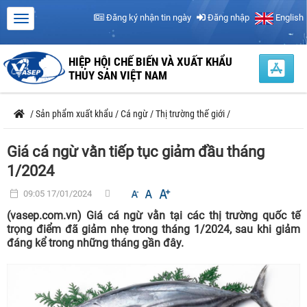
Đăng ký nhận tin ngày
Đăng nhập
English
HIỆP HỘI CHẾ BIẾN VÀ XUẤT KHẨU
THỦY SẢN VIỆT NAM
/
Sản phẩm xuất khẩu
/
Cá ngừ
/
Thị trường thế giới
/
Giá cá ngừ vằn tiếp tục giảm đầu tháng
1/2024
09:05 17/01/2024
(vasep.com.vn) Giá cá ngừ vằn tại các thị trường quốc tế
trọng điểm đã giảm nhẹ trong tháng 1/2024, sau khi giảm
đáng kể trong những tháng gần đây.