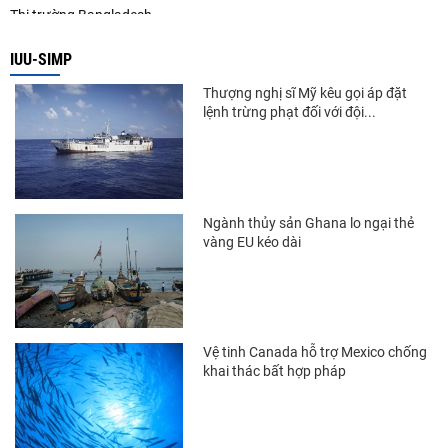
Thị trường Bangladesh
Thị trường Chile
IUU-SIMP
Thị trường Canada
Thượng nghị sĩ Mỹ kêu gọi áp đặt
lệnh trừng phạt đối với đội...
Thị trường Ecuador
Thị trường EU
Thị trường Indonesia
Ngành thủy sản Ghana lo ngại thẻ
Thị trường Mexico
vàng EU kéo dài
Thị trường Mỹ
Thị trường Nga
Thị trường Hàn Quốc
Vệ tinh Canada hỗ trợ Mexico chống
khai thác bất hợp pháp
Thị trường Nhật Bản
Thị trường Thái Lan