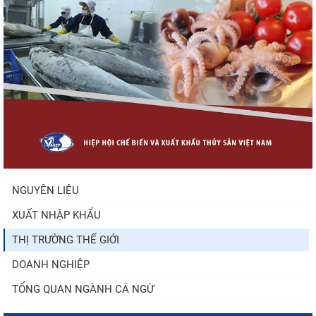
tăng nhẹ, áp lực mới...
Xuất khẩu cá tra sang CPTPP: Mở rộng cơ
hội cho hàng giá trị...
Trung Quốc tăng mạnh nhập khẩu mực,
trong khi nguồn cung...
NGUYÊN LIỆU
XUẤT NHẬP KHẨU
Điểm tin thủy sản thế giới ngày 3/8/2026
THỊ TRƯỜNG THẾ GIỚI
DOANH NGHIỆP
TỔNG QUAN NGÀNH CÁ NGỪ