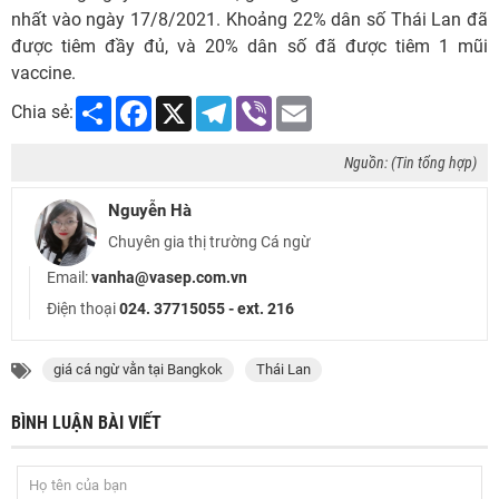
nhất vào ngày 17/8/2021. Khoảng 22% dân số Thái Lan đã
được tiêm đầy đủ, và 20% dân số đã được tiêm 1 mũi
vaccine.
Share
Facebook
X
Telegram
Viber
Email
Chia sẻ:
Nguồn: (Tin tổng hợp)
Nguyễn Hà
Chuyên gia thị trường Cá ngừ
Email:
vanha@vasep.com.vn
Điện thoại
024. 37715055 - ext. 216
giá cá ngừ vằn tại Bangkok
Thái Lan
BÌNH LUẬN BÀI VIẾT