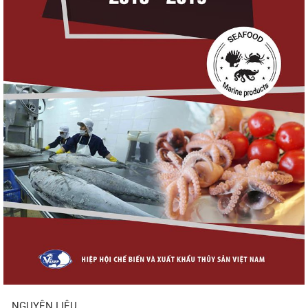
Xuất khẩu cá tra sang CPTPP: Mở rộng cơ
hội cho hàng giá trị...
Xuất khẩu cá ngừ Việt Nam sang Canada
tăng nhẹ, áp lực mới...
Nguồn cung giảm, giá cá rô phi Trung Quốc
tiếp tục tăng
Trung Quốc tăng mạnh nhập khẩu mực,
trong khi nguồn cung...
NGUYÊN LIỆU