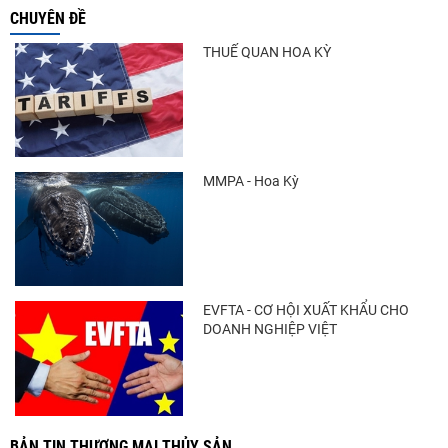
CHUYÊN ĐỀ
THUẾ QUAN HOA KỲ
MMPA - Hoa Kỳ
EVFTA - CƠ HỘI XUẤT KHẨU CHO
DOANH NGHIỆP VIỆT
BẢN TIN THƯƠNG MẠI THỦY SẢN