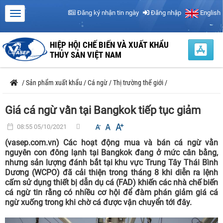
Đăng ký nhận tin ngày
Đăng nhập
English
HIỆP HỘI CHẾ BIẾN VÀ XUẤT KHẨU
THỦY SẢN VIỆT NAM
/
Sản phẩm xuất khẩu
/
Cá ngừ
/
Thị trường thế giới
/
Giá cá ngừ vằn tại Bangkok tiếp tục giảm
08:55 05/10/2021
(vasep.com.vn) Các hoạt động mua và bán cá ngừ vằn
nguyên con đông lạnh tại Bangkok đang ở mức cân bằng,
nhưng sản lượng đánh bắt tại khu vực Trung Tây Thái Bình
Dương (WCPO) đã cải thiện trong tháng 8 khi diễn ra lệnh
cấm sử dụng thiết bị dẫn dụ cá (FAD) khiến các nhà chế biến
cá ngừ tin rằng có nhiều cơ hội để đàm phán giảm giá cá
ngừ xuống trong khi chờ cá được vận chuyển tới đây.