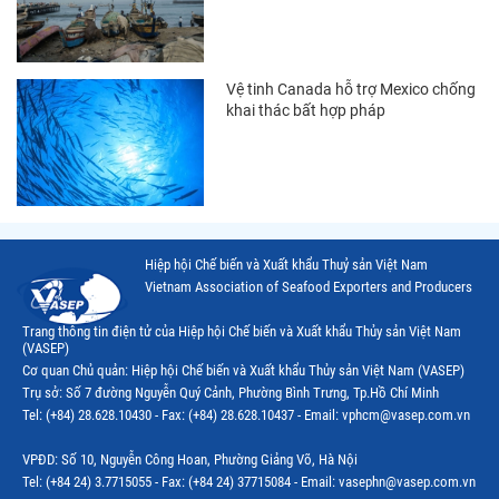
Thị trường Mỹ
Thị trường Nga
Vệ tinh Canada hỗ trợ Mexico chống
Thị trường Hàn Quốc
khai thác bất hợp pháp
Thị trường Nhật Bản
Thị trường Thái Lan
Thị trường Trung Quốc
Thị trường Philippines
Hiệp hội Chế biến và Xuất khẩu Thuỷ sản Việt Nam
Vietnam Association of Seafood Exporters and Producers
Thị trường Tây Ban Nha
Trang thông tin điện tử của Hiệp hội Chế biến và Xuất khẩu Thủy sản Việt Nam
Thị trường thủy sản khác
(VASEP)
Cơ quan Chủ quản: Hiệp hội Chế biến và Xuất khẩu Thủy sản Việt Nam (VASEP)
Thị trường thủy sản thế giới
Trụ sở: Số 7 đường Nguyễn Quý Cảnh, Phường Bình Trưng, Tp.Hồ Chí Minh
Tel: (+84) 28.628.10430 - Fax: (+84) 28.628.10437 - Email: vphcm@vasep.com.vn
VPĐD: Số 10, Nguyễn Công Hoan, Phường Giảng Võ, Hà Nội
Tel: (+84 24) 3.7715055 - Fax: (+84 24) 37715084 - Email: vasephn@vasep.com.vn