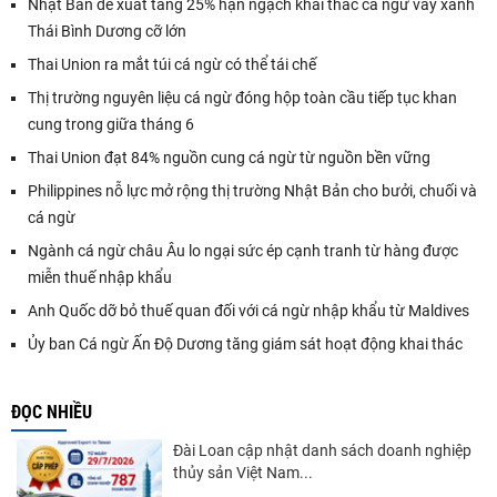
Nhật Bản đề xuất tăng 25% hạn ngạch khai thác cá ngừ vây xanh
Thái Bình Dương cỡ lớn
Thai Union ra mắt túi cá ngừ có thể tái chế
Thị trường nguyên liệu cá ngừ đóng hộp toàn cầu tiếp tục khan
cung trong giữa tháng 6
Thai Union đạt 84% nguồn cung cá ngừ từ nguồn bền vững
Philippines nỗ lực mở rộng thị trường Nhật Bản cho bưởi, chuối và
cá ngừ
Ngành cá ngừ châu Âu lo ngại sức ép cạnh tranh từ hàng được
miễn thuế nhập khẩu
Anh Quốc dỡ bỏ thuế quan đối với cá ngừ nhập khẩu từ Maldives
Ủy ban Cá ngừ Ấn Độ Dương tăng giám sát hoạt động khai thác
ĐỌC NHIỀU
Đài Loan cập nhật danh sách doanh nghiệp
thủy sản Việt Nam...