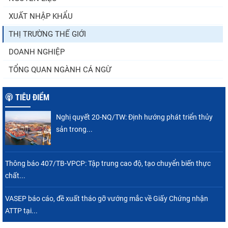
XUẤT NHẬP KHẨU
Còn chưa đầy 3 tuần đến Vietfish 2026: Sẵn
sàng cho chuỗi...
THỊ TRƯỜNG THẾ GIỚI
DOANH NGHIỆP
TỔNG QUAN NGÀNH CÁ NGỪ
TIÊU ĐIỂM
Nghị quyết 20-NQ/TW: Định hướng phát triển thủy
sản trong...
Thông báo 407/TB-VPCP: Tập trung cao độ, tạo chuyển biến thực
chất...
VASEP báo cáo, đề xuất tháo gỡ vướng mắc về Giấy Chứng nhận
ATTP tại...