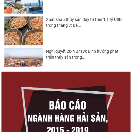
Xuất khẩu thủy sản duy trì trên 1,1 tỷ USD
trong tháng 7: Đà...
Nghị quyết 20-NQ/TW: Định hướng phát
triển thủy sản trong...
Góp ý Dự thảo Luật An toàn thực phẩm
(sửa đổi)
Thuế Mục 301 và bài toán thích ứng của
tôm Việt tại thị...