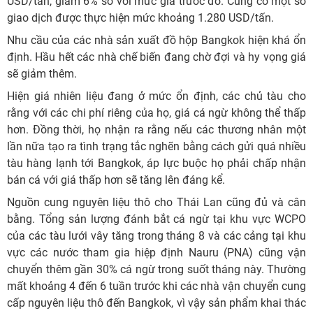
USD/tấn, giảm 6% so với mức giá trước đó. Cũng có một số
giao dịch được thực hiện mức khoảng 1.280 USD/tấn.
Nhu cầu của các nhà sản xuất đồ hộp Bangkok hiện khá ổn
định. Hầu hết các nhà chế biến đang chờ đợi và hy vọng giá
sẽ giảm thêm.
Hiện giá nhiên liệu đang ở mức ổn định, các chủ tàu cho
rằng với các chi phí riêng của họ, giá cá ngừ không thể thấp
hơn. Đồng thời, họ nhận ra rằng nếu các thương nhân một
lần nữa tạo ra tình trạng tắc nghẽn bằng cách gửi quá nhiều
tàu hàng lạnh tới Bangkok, áp lực buộc họ phải chấp nhận
bán cá với giá thấp hơn sẽ tăng lên đáng kể.
Nguồn cung nguyên liệu thô cho Thái Lan cũng đủ và cân
bằng. Tổng sản lượng đánh bắt cá ngừ tại khu vực WCPO
của các tàu lưới vây tăng trong tháng 8 và các cảng tại khu
vực các nước tham gia hiệp định Nauru (PNA) cũng vận
chuyển thêm gần 30% cá ngừ trong suốt tháng này. Thường
mất khoảng 4 đến 6 tuần trước khi các nhà vận chuyển cung
cấp nguyên liệu thô đến Bangkok, vì vậy sản phẩm khai thác