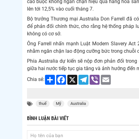
cáo buộc không ngăn chặn hiệu quả hàng hóa sản
lên tới 12,5% vào cuối tháng 7.
Bộ trưởng Thương mại Australia Don Farrell đã 
để phản đối chính thức, cho rằng hệ thống pháp lu
không có cơ sở.
Ông Farrell nhấn mạnh Luật Modern Slavery Act 2
nhằm ngăn chặn lao động cưỡng bức trong chuỗi 
Phía Australia dự kiến sẽ nộp đơn phản đối trong 
giữa hai nước tiếp tục gia tăng và ảnh hưởng đến 
Share
Facebook
X
Telegram
Viber
Email
Chia sẻ:
thuế
Mỹ
Australia
BÌNH LUẬN BÀI VIẾT