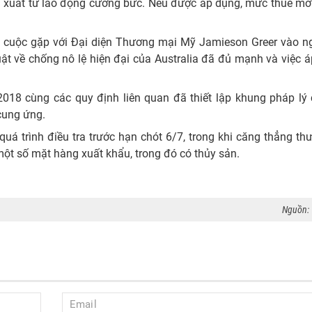
 xuất từ lao động cưỡng bức. Nếu được áp dụng, mức thuế mới
có cuộc gặp với Đại diện Thương mại Mỹ Jamieson Greer vào n
ật về chống nô lệ hiện đại của Australia đã đủ mạnh và việc á
018 cùng các quy định liên quan đã thiết lập khung pháp lý 
cung ứng.
quá trình điều tra trước hạn chót 6/7, trong khi căng thẳng t
một số mặt hàng xuất khẩu, trong đó có thủy sản.
Nguồn: 