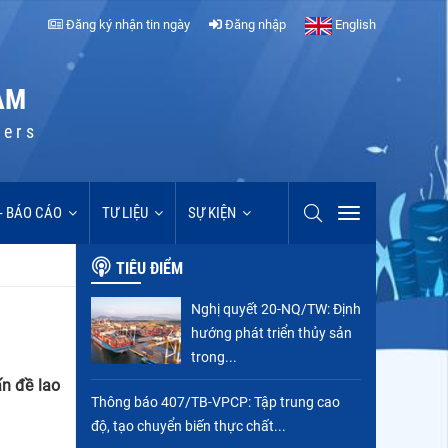
Đăng ký nhận tin ngày
Đăng nhập
English
AM
cers
 - BÁO CÁO
TƯ LIỆU
SỰ KIỆN
TIÊU ĐIỂM
Nghị quyết 20-NQ/TW: Định
hướng phát triển thủy sản
trong...
n đề lao
Thông báo 407/TB-VPCP: Tập trung cao
độ, tạo chuyển biến thực chất...