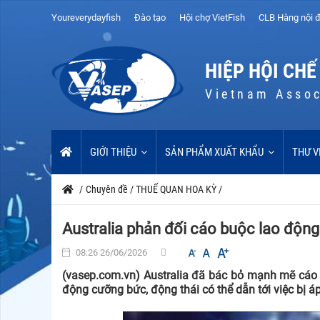
Youreverydayfish
Đào tạo
Hội chợ VietFish
CLB Hàng nội đ
HIỆP HỘI CHẾ
Vietnam Assoc
GIỚI THIỆU
SẢN PHẨM XUẤT KHẨU
THƯ V
/
Chuyên đề
/
THUẾ QUAN HOA KỲ
/
Australia phản đối cáo buộc lao độn
08:26 26/06/2026
(vasep.com.vn) Australia đã bác bỏ mạnh mẽ cáo
động cưỡng bức, động thái có thể dẫn tới việc bị