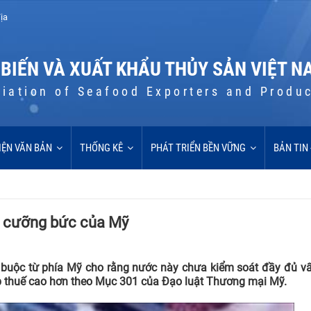
ịa
 BIẾN VÀ XUẤT KHẨU THỦY SẢN VIỆT N
iation of Seafood Exporters and Produ
IỆN VĂN BẢN
THỐNG KÊ
PHÁT TRIỂN BỀN VỮNG
BẢN TIN
g cưỡng bức của Mỹ
 buộc từ phía Mỹ cho rằng nước này chưa kiểm soát đầy đủ vấ
 áp thuế cao hơn theo Mục 301 của Đạo luật Thương mại Mỹ.