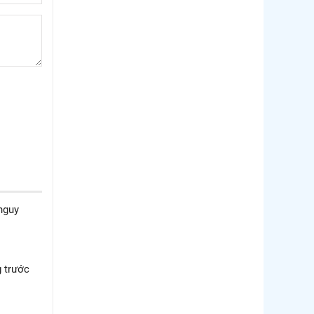
Thị trường Philippines
Thị trường Tây Ban Nha
Thị trường thủy sản khác
Thị trường thủy sản thế giới
nguy
 trước