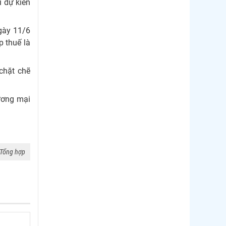
 dự kiến
Thị trường Chile
gày 11/6
Thị trường Canada
p thuế là
Thị trường Ecuador
Thị trường EU
chặt chẽ
Thị trường Indonesia
hương mại
Thị trường Mexico
Thị trường Mỹ
Thị trường Nga
Tổng hợp
Thị trường Hàn Quốc
Thị trường Nhật Bản
Thị trường Thái Lan
Thị trường Trung Quốc