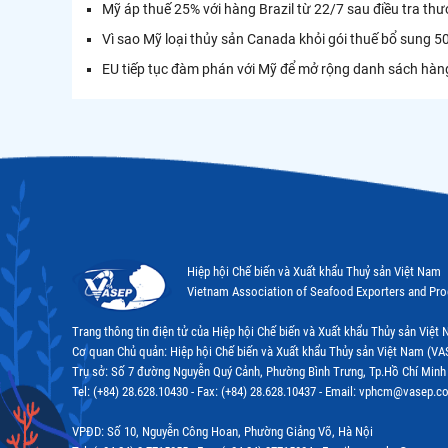
Mỹ áp thuế 25% với hàng Brazil từ 22/7 sau điều tra th
Vì sao Mỹ loại thủy sản Canada khỏi gói thuế bổ sung 5
EU tiếp tục đàm phán với Mỹ để mở rộng danh sách hàn
Hiệp hội Chế biến và Xuất khẩu Thuỷ sản Việt Nam
Vietnam Association of Seafood Exporters and Pr
Trang thông tin điện tử của Hiệp hội Chế biến và Xuất khẩu Thủy sản Việ
Cơ quan Chủ quản: Hiệp hội Chế biến và Xuất khẩu Thủy sản Việt Nam (VA
Trụ sở: Số 7 đường Nguyễn Quý Cảnh, Phường Bình Trưng, Tp.Hồ Chí Minh
Tel: (+84) 28.628.10430 - Fax: (+84) 28.628.10437 - Email: vphcm@vasep.c
VPĐD: Số 10, Nguyễn Công Hoan, Phường Giảng Võ, Hà Nội