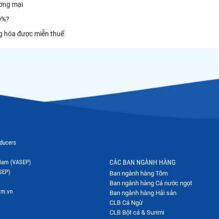
ương mại
0%?
g hóa được miễn thuế
oducers
t Nam (VASEP)
CÁC BAN NGÀNH HÀNG
SEP)
Ban ngành hàng Tôm
Ban ngành hàng Cá nước ngọt
om.vn
Ban ngành hàng Hải sản
CLB Cá Ngừ
CLB Bột cá & Surimi