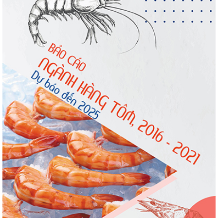
Nguồn cung giảm, giá cá rô phi Trung Quốc
tiếp tục tăng
Trung Quốc tăng mạnh nhập khẩu mực,
trong khi nguồn cung...
Vietfish 2026 – Nơi hội tụ đổi mới, kết nối và
phát triển...