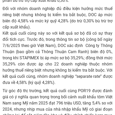
phần bù trừ trợ cấp xuất khẩu 0,30%.
Đối với nhóm doanh nghiệp đủ điều kiện hưởng mức thuế
riêng biệt nhưng không bị kiểm tra bắt buộc, DOC áp mức
biên độ 4,58% và mức ký quỹ 4,28% (do trừ 0,30% bù trừ trợ
cấp xuất khẩu).
Kết quả cuối cùng này so với kết quả sơ bộ đã có sự thay
đổi tích cực. Trước đó, trong thông tin sơ bộ (công bố ngày
7/6/2025 theo giờ Việt Nam), DOC xác định Công ty Thông
Thuận (bao gồm cả Thông Thuận Cam Ranh) biên độ 0%,
trong khi STAPIMEX bị áp mức sơ bộ 35,29%; đồng thời mức
35,29% còn được áp cho 22 doanh nghiệp thuộc nhóm
hưởng thuế riêng biệt nhưng không bị kiểm tra bắt buộc. Với
kết quả cuối cùng, nhóm doanh nghiệp “separate rate” được
đưa về 4,58% (ký quỹ 4,28%).
Từ góc độ thị trường, kết quả cuối cùng POR19 được đánh
giá có ý nghĩa quan trọng trong bối cảnh xuất khẩu tôm Việt
Nam sang Mỹ năm 2025 đạt 796 triệu USD, tăng 5,4% so với
2024, nhưng nhịp mua của nhà nhập khẩu Mỹ có giai đoạn