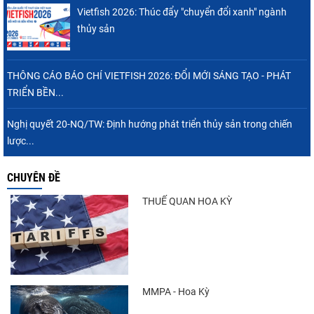
Vietfish 2026: Thúc đẩy "chuyển đổi xanh" ngành
thủy sản
THÔNG CÁO BÁO CHÍ VIETFISH 2026: ĐỔI MỚI SÁNG TẠO - PHÁT
TRIỂN BỀN...
Nghị quyết 20-NQ/TW: Định hướng phát triển thủy sản trong chiến
lược...
CHUYÊN ĐỀ
THUẾ QUAN HOA KỲ
MMPA - Hoa Kỳ