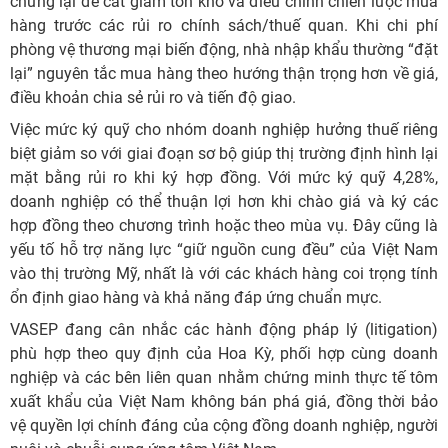
chững lại để cắt giảm tồn kho và điều chỉnh chiến lược mua
hàng trước các rủi ro chính sách/thuế quan. Khi chi phí
phòng vệ thương mại biến động, nhà nhập khẩu thường “đặt
lại” nguyên tắc mua hàng theo hướng thận trọng hơn về giá,
điều khoản chia sẻ rủi ro và tiến độ giao.
Việc mức ký quỹ cho nhóm doanh nghiệp hưởng thuế riêng
biệt giảm so với giai đoạn sơ bộ giúp thị trường định hình lại
mặt bằng rủi ro khi ký hợp đồng. Với mức ký quỹ 4,28%,
doanh nghiệp có thể thuận lợi hơn khi chào giá và ký các
hợp đồng theo chương trình hoặc theo mùa vụ. Đây cũng là
yếu tố hỗ trợ năng lực “giữ nguồn cung đều” của Việt Nam
vào thị trường Mỹ, nhất là với các khách hàng coi trọng tính
ổn định giao hàng và khả năng đáp ứng chuẩn mực.
VASEP đang cân nhắc các hành động pháp lý (litigation)
phù hợp theo quy định của Hoa Kỳ, phối hợp cùng doanh
nghiệp và các bên liên quan nhằm chứng minh thực tế tôm
xuất khẩu của Việt Nam không bán phá giá, đồng thời bảo
vệ quyền lợi chính đáng của cộng đồng doanh nghiệp, người