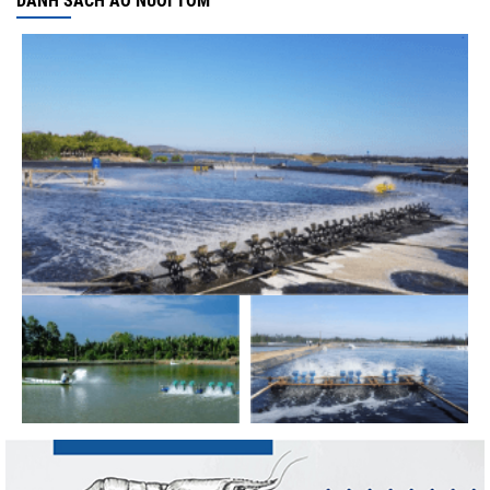
DANH SÁCH AO NUÔI TÔM
Thuế Mục 301 và bài toán thích ứng của
tôm Việt tại thị...
Góp ý dự thảo Thông tư quy định việc cập
nhật, truy cập,...
Xuất khẩu cá tra sang CPTPP: Mở rộng cơ
hội cho hàng giá trị...
Xuất khẩu cá ngừ Việt Nam sang Canada
tăng nhẹ, áp lực mới...