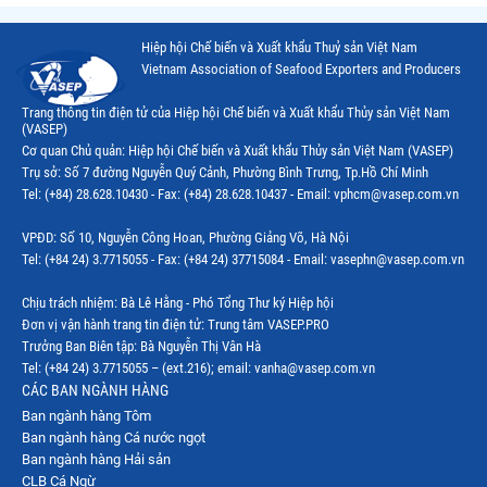
Thị trường Chile
Hiệp hội Chế biến và Xuất khẩu Thuỷ sản Việt Nam
Thị trường Canada
Vietnam Association of Seafood Exporters and Producers
Thị trường Ecuador
Trang thông tin điện tử của Hiệp hội Chế biến và Xuất khẩu Thủy sản Việt Nam
(VASEP)
Thị trường EU
Cơ quan Chủ quản: Hiệp hội Chế biến và Xuất khẩu Thủy sản Việt Nam (VASEP)
Trụ sở: Số 7 đường Nguyễn Quý Cảnh, Phường Bình Trưng, Tp.Hồ Chí Minh
Thị trường Indonesia
Tel: (+84) 28.628.10430 - Fax: (+84) 28.628.10437 - Email: vphcm@vasep.com.vn
Thị trường Mexico
VPĐD: Số 10, Nguyễn Công Hoan, Phường Giảng Võ, Hà Nội
Thị trường Mỹ
Tel: (+84 24) 3.7715055 - Fax: (+84 24) 37715084 - Email: vasephn@vasep.com.vn
Thị trường Nga
Chịu trách nhiệm: Bà Lê Hằng - Phó Tổng Thư ký Hiệp hội
Đơn vị vận hành trang tin điện tử: Trung tâm VASEP.PRO
Thị trường Hàn Quốc
Trưởng Ban Biên tập: Bà Nguyễn Thị Vân Hà
Tel: (+84 24) 3.7715055 – (ext.216); email: vanha@vasep.com.vn
Thị trường Nhật Bản
CÁC BAN NGÀNH HÀNG
Ban ngành hàng Tôm
Thị trường Thái Lan
Ban ngành hàng Cá nước ngọt
Thị trường Trung Quốc
Ban ngành hàng Hải sản
CLB Cá Ngừ