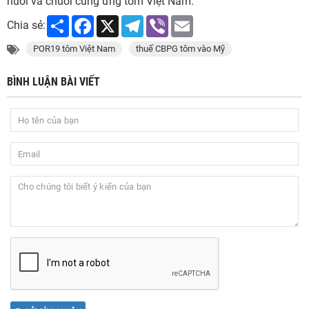
nuôi và chuỗi cung ứng tôm Việt Nam.
Share
Facebook
X
Telegram
Viber
Email
Chia sẻ:
POR19 tôm Việt Nam
thuế CBPG tôm vào Mỹ
BÌNH LUẬN BÀI VIẾT