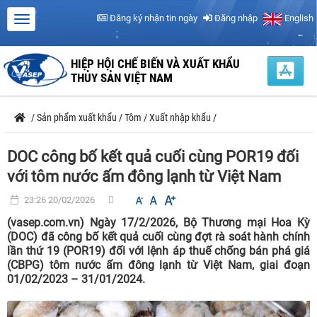
Đăng ký nhận tin ngày
Đăng nhập
English
HIỆP HỘI CHẾ BIẾN VÀ XUẤT KHẨU
THỦY SẢN VIỆT NAM
/
Sản phẩm xuất khẩu
/
Tôm
/
Xuất nhập khẩu
/
DOC công bố kết quả cuối cùng POR19 đối
với tôm nước ấm đông lạnh từ Việt Nam
23:26 20/02/2026
(vasep.com.vn) Ngày 17/2/2026, Bộ Thương mại Hoa Kỳ
(DOC) đã công bố kết quả cuối cùng đợt rà soát hành chính
lần thứ 19 (POR19) đối với lệnh áp thuế chống bán phá giá
(CBPG) tôm nước ấm đông lạnh từ Việt Nam, giai đoạn
01/02/2023 – 31/01/2024.